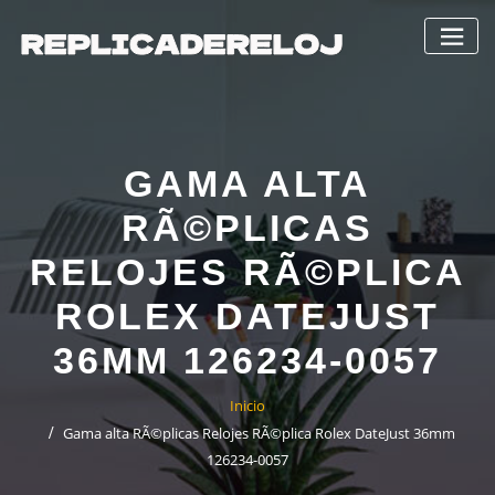
Saltar
al
contenido
GAMA ALTA
RÃ©PLICAS
RELOJES RÃ©PLICA
ROLEX DATEJUST
36MM 126234-0057
Inicio
Gama alta RÃ©plicas Relojes RÃ©plica Rolex DateJust 36mm
126234-0057