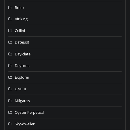
Rolex
Air king
Cellini
Datejust
Day-date
Daytona
Explorer
GMT II
Milgauss
Oyster Perpetual
Sky-dweller