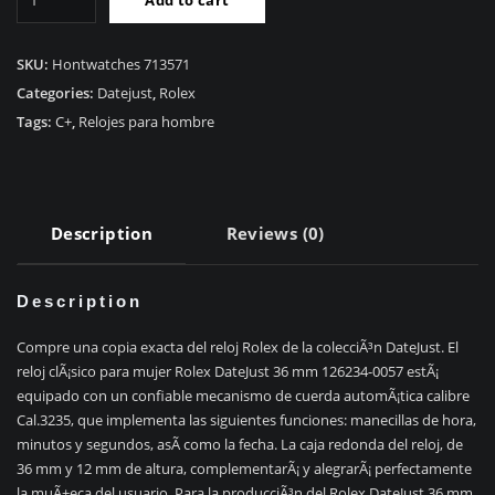
alta
RÃ©plicas
Relojes
SKU:
Hontwatches 713571
RÃ©plica
Categories:
Datejust
,
Rolex
Rolex
Tags:
C+
,
Relojes para hombre
DateJust
36mm
126234-
0057
Description
Reviews (0)
quantity
Description
Compre una copia exacta del reloj Rolex de la colecciÃ³n DateJust. El
reloj clÃ¡sico para mujer Rolex DateJust 36 mm 126234-0057 estÃ¡
equipado con un confiable mecanismo de cuerda automÃ¡tica calibre
Cal.3235, que implementa las siguientes funciones: manecillas de hora,
minutos y segundos, asÃ­ como la fecha. La caja redonda del reloj, de
36 mm y 12 mm de altura, complementarÃ¡ y alegrarÃ¡ perfectamente
la muÃ±eca del usuario. Para la producciÃ³n del Rolex DateJust 36 mm