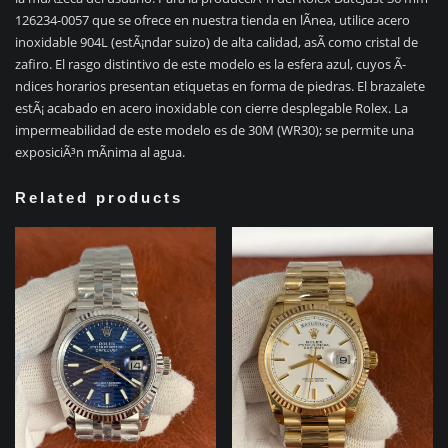
126234-0057 que se ofrece en nuestra tienda en lÃ­nea, utilice acero
inoxidable 904L (estÃ¡ndar suizo) de alta calidad, asÃ­ como cristal de
zafiro. El rasgo distintivo de este modelo es la esfera azul, cuyos Ã­
ndices horarios presentan etiquetas en forma de piedras. El brazalete
estÃ¡ acabado en acero inoxidable con cierre desplegable Rolex. La
impermeabilidad de este modelo es de 30M (WR30); se permite una
exposiciÃ³n mÃ­nima al agua.
Related products