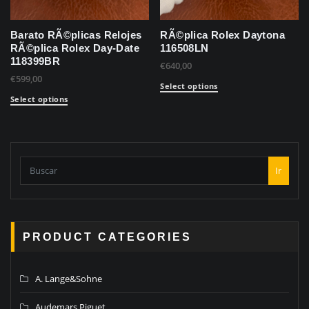
Barato RÃ©plicas Relojes
RÃ©plica Rolex Daytona
RÃ©plica Rolex Day-Date
116508LN
118399BR
€
640,00
€
599,00
Select options
Select options
Ir
PRODUCT CATEGORIES
A. Lange&Sohne
Audemars Piguet