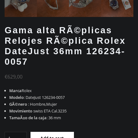
Gama alta RÃ©plicas
Relojes RÃ©plica Rolex
DateJust 36mm 126234-
0057
€
629,00
Marca
Rolex
Modelo
: DateJust 126234-0057
GÃ©nero
: Hombre,Mujer
Movimiento
swiss ETA Cal.3235
TamaÃ±o de la caja
: 36 mm
Gama
Add to cart