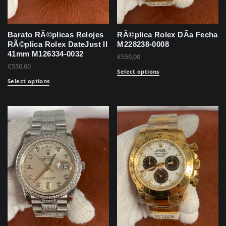
Barato RÃ©plicas Relojes
RÃ©plica Rolex DÃ­a Fecha
RÃ©plica Rolex DateJust II
M228238-0008
41mm M126334-0032
€
550,00
€
550,00
Select options
Select options