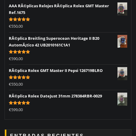
AAA RÃ©plicas Relojes RÃ©plica Rolex GMT Master
Ref.1675
Rated
5.00
€
550,00
out of 5
RÃ©plica Breitling Superocean Heritage II B20
AutomÃ¡tico 42 UB2010161C1A1
Rated
5.00
€
590,00
out of 5
RÃ©plica Rolex GMT Master II Pepsi 126719BLRO
Rated
5.00
€
550,00
out of 5
RÃ©plica Rolex DateJust 31mm 278384RBR-0029
Rated
5.00
€
599,00
out of 5
ENTRADAS RECIENTES