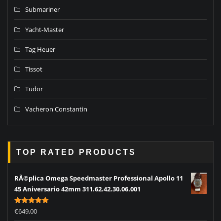
Submariner
Yacht-Master
Tag Heuer
Tissot
Tudor
Vacheron Constantin
TOP RATED PRODUCTS
RÃ©plica Omega Speedmaster Professional Apollo 11
45 Aniversario 42mm 311.62.42.30.06.001
Rated
5.00
€
649,00
out of 5