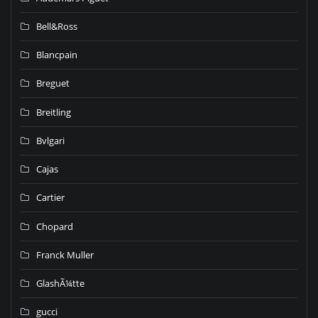
Bell&Ross
Blancpain
Breguet
Breitling
Bvlgari
Cajas
Cartier
Chopard
Franck Muller
GlashÃ¼tte
gucci