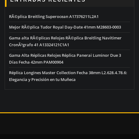
RÃ©plica Breitling Superocean A17376211L2A1
Mejor RÃ©plica Tudor Royal Day-Date 41mm M28603-0003
Gama alta RÃ©plicas Relojes RÃ©plica Breitling Navitimer
CronÃ³grafo 41 A13324121C1A1
Gama Alta Réplicas Relojes Réplica Panerai Luminor Due 3
Días Fecha 42mm PAM00904
Réplica Longines Master Collection Fecha 38mm L2.628.4.78.6:
Elegancia y Precisión en tu Muñeca