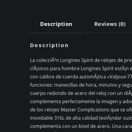
Description
Reviews (0)
Description
La colecciÃ³n Longines Spirit de relojes de pre
clÃ¡sicos para hombre Longines Spirit estÃ¡n
con calibre de cuerda automÃ¡tica «Valjoux-775
funciones: manecillas de hora, minutos y segun
cuerpo redondo de acero del reloj con un di
complementa perfectamente la imagen y adorn
de los relojes Master Complications que se ofr
inoxidable 316L de alta calidad (estÃ¡ndar suizo)
complementa con un bisel de acero. Una caract