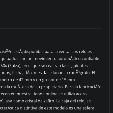
cisiÃ³n estÃ¡ disponible para la venta. Los relojes
 equipados con un movimiento automÃ¡tico confiable
0» (Suiza), en el que se realizan las siguientes
dos, fecha, dÃ­a, mes, fase lunar. , cronÃ³grafo. El
Ã¡metro de 42 mm y un grosor de 15 mm
a la muÃ±eca de su propietario. Para la fabricaciÃ³n
ecen en nuestra tienda online se utiliza acero
, asÃ­ como cristal de zafiro. La caja del reloj se
erÃ­stica distintiva de este modelo es una esfera