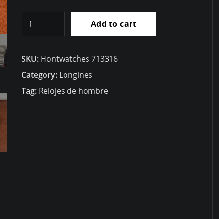
Gama
Add to cart
alta
RÃ©plica
SKU:
Hontwatches 713316
Longines
Spirit
Category:
Longines
Ref.
Tag:
Relojes de hombre
L3.820.4.73.6
quantity