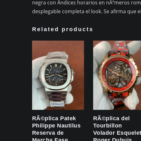
negra con Ã­ndices horarios en nÃºmeros roma
desplegable completa el look. Se afirma que el
Related products
RÃ©plica Patek
RÃ©plica del
Philippe Nautilus
Tourbillon
Reserva de
Volador Esquele
Marcha Fase
Roger Dubuis