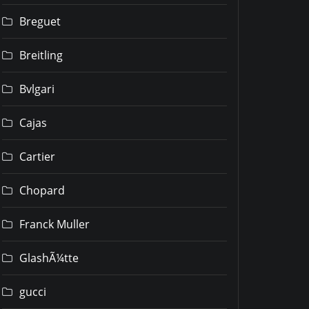
Breguet
Breitling
Bvlgari
Cajas
Cartier
Chopard
Franck Muller
GlashÃ¼tte
gucci