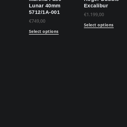
Lunar 40mm
Excalibur
5712/1A-001
€
1.199,00
€
749,00
Select options
Select options