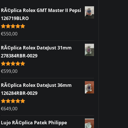
RÃ©plica Rolex GMT Master II Pepsi
126719BLRO
Rated
€
550,00
5.00
out of 5
RÃ©plica Rolex DateJust 31mm
278384RBR-0029
Rated
€
599,00
5.00
out of 5
RÃ©plica Rolex DateJust 36mm
126284RBR-0029
Rated
€
649,00
5.00
out of 5
Lujo RÃ©plica Patek Philippe