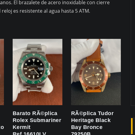
nos. El brazalete de acero inoxidable con cierre
 reloj es resistente al agua hasta 5 ATM.
Barato RÃ©plica
RÃ©plica Tudor
Rolex Submariner
Heritage Black
to
Kermit
Bay Bronce
Ref.16610LV
79250B