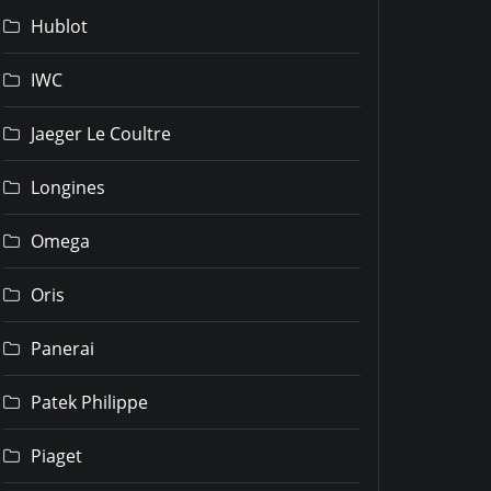
Hublot
IWC
Jaeger Le Coultre
Longines
Omega
Oris
Panerai
Patek Philippe
Piaget