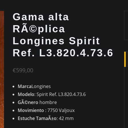
Gama alta
RÃ©plica
Longines Spirit
Ref. L3.820.4.73.6
€
599,00
Marca
Longines
Modelo
: Spirit Ref. L3.820.4.73.6
GÃ©nero
hombre
Movimiento
: 7750 Valjoux
Estuche TamaÃ±o
: 42 mm