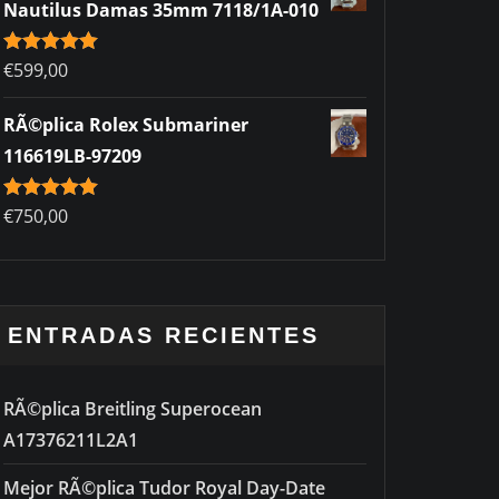
Nautilus Damas 35mm 7118/1A-010
Rated
€
599,00
5.00
out of 5
RÃ©plica Rolex Submariner
116619LB-97209
Rated
€
750,00
5.00
out of 5
ENTRADAS RECIENTES
RÃ©plica Breitling Superocean
A17376211L2A1
Mejor RÃ©plica Tudor Royal Day-Date