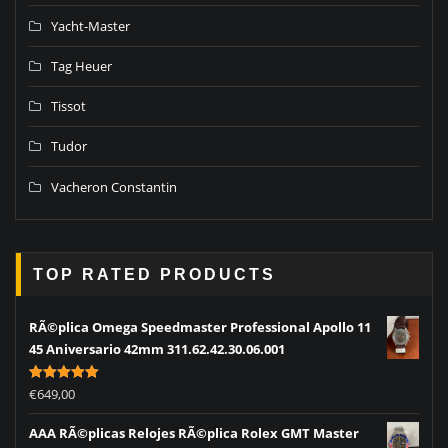
Yacht-Master
Tag Heuer
Tissot
Tudor
Vacheron Constantin
TOP RATED PRODUCTS
RÃ©plica Omega Speedmaster Professional Apollo 11
45 Aniversario 42mm 311.62.42.30.06.001
Rated
5.00
€
649,00
out of 5
AAA RÃ©plicas Relojes RÃ©plica Rolex GMT Master