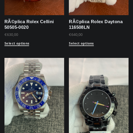
RÃ©plica Rolex Cellini
RÃ©plica Rolex Daytona
50505-0020
116508LN
€
630,00
€
640,00
Select options
Select options