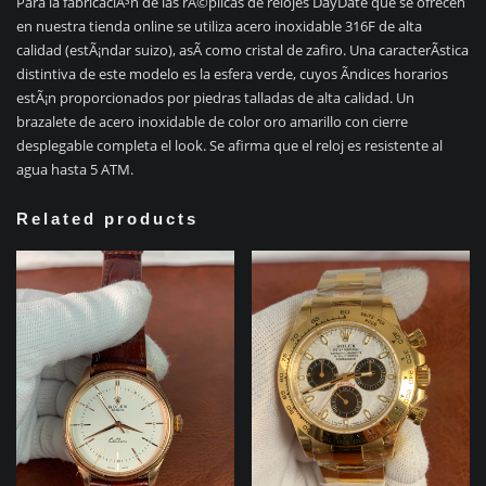
Para la fabricaciÃ³n de las rÃ©plicas de relojes DayDate que se ofrecen
en nuestra tienda online se utiliza acero inoxidable 316F de alta
calidad (estÃ¡ndar suizo), asÃ­ como cristal de zafiro. Una caracterÃ­stica
distintiva de este modelo es la esfera verde, cuyos Ã­ndices horarios
estÃ¡n proporcionados por piedras talladas de alta calidad. Un
brazalete de acero inoxidable de color oro amarillo con cierre
desplegable completa el look. Se afirma que el reloj es resistente al
agua hasta 5 ATM.
Related products