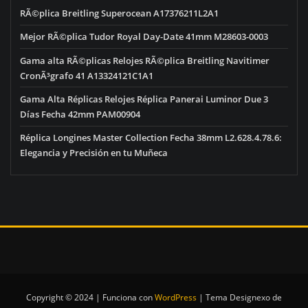
RÃ©plica Breitling Superocean A17376211L2A1
Mejor RÃ©plica Tudor Royal Day-Date 41mm M28603-0003
Gama alta RÃ©plicas Relojes RÃ©plica Breitling Navitimer
CronÃ³grafo 41 A13324121C1A1
Gama Alta Réplicas Relojes Réplica Panerai Luminor Due 3
Días Fecha 42mm PAM00904
Réplica Longines Master Collection Fecha 38mm L2.628.4.78.6:
Elegancia y Precisión en tu Muñeca
Copyright © 2024 | Funciona con
WordPress
|
Tema Designexo de