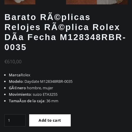
Barato RÃ©plicas
Relojes RÃ©plica Rolex
DÃ­a Fecha M128348RBR-
0035
€
610,00
Marca
Rolex
Modelo
: Daydate M128348RBR-0035
GÃ©nero
hombre, mujer
Movimiento
: suizo ETA3255
TamaÃ±o de la caja
: 36 mm
Barato
Add to cart
RÃ©plicas
Relojes