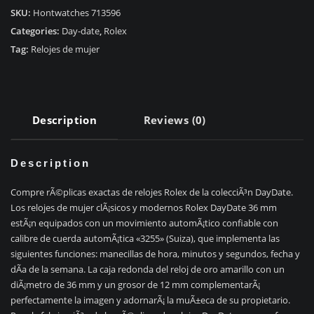
RÃ©plica
SKU:
Hontwatches 713596
Rolex
Categories:
Day-date
,
Rolex
DÃ­
Tag:
Relojes de mujer
a
Fecha
M128348RBR-
0035
Description
Reviews (0)
quantity
Description
Compre rÃ©plicas exactas de relojes Rolex de la colecciÃ³n DayDate.
Los relojes de mujer clÃ¡sicos y modernos Rolex DayDate 36 mm
estÃ¡n equipados con un movimiento automÃ¡tico confiable con
calibre de cuerda automÃ¡tica «3255» (Suiza), que implementa las
siguientes funciones: manecillas de hora, minutos y segundos, fecha y
dÃ­a de la semana. La caja redonda del reloj de oro amarillo con un
diÃ¡metro de 36 mm y un grosor de 12 mm complementarÃ¡
perfectamente la imagen y adornarÃ¡ la muÃ±eca de su propietario.