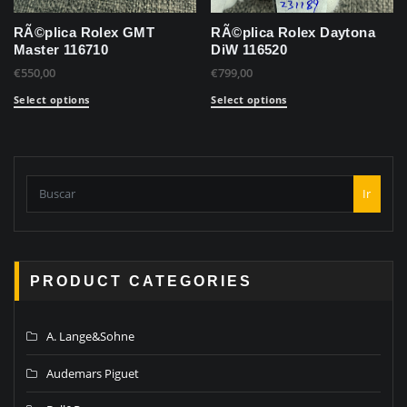
RÃ©plica Rolex GMT
RÃ©plica Rolex Daytona
Master 116710
DiW 116520
€
550,00
€
799,00
Select options
Select options
Ir
PRODUCT CATEGORIES
A. Lange&Sohne
Audemars Piguet