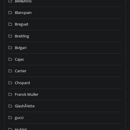
Bell&Ross
Blancpain
Breguet
Breitling
Bvlgari
Cajas
Cartier
Chopard
Franck Muller
GlashÃ¼tte
gucci
Hublot