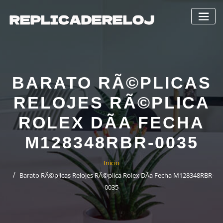
Saltar
al
contenido
BARATO RÃ©PLICAS
RELOJES RÃ©PLICA
ROLEX DÃ­A FECHA
M128348RBR-0035
Inicio
Barato RÃ©plicas Relojes RÃ©plica Rolex DÃ­a Fecha M128348RBR-
0035