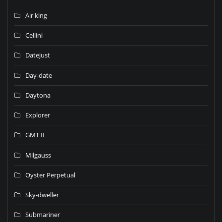
Air king
Cellini
Datejust
Day-date
Daytona
Explorer
GMT II
Milgauss
Oyster Perpetual
Sky-dweller
Submariner