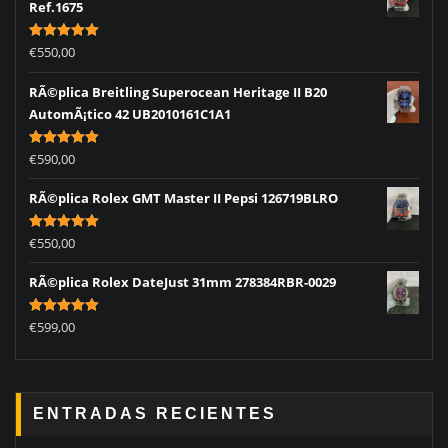
Ref.1675
Rated
5.00
€
550,00
out of 5
RÃ©plica Breitling Superocean Heritage II B20
AutomÃ¡tico 42 UB2010161C1A1
Rated
5.00
€
590,00
out of 5
RÃ©plica Rolex GMT Master II Pepsi 126719BLRO
Rated
5.00
€
550,00
out of 5
RÃ©plica Rolex DateJust 31mm 278384RBR-0029
Rated
5.00
€
599,00
out of 5
ENTRADAS RECIENTES