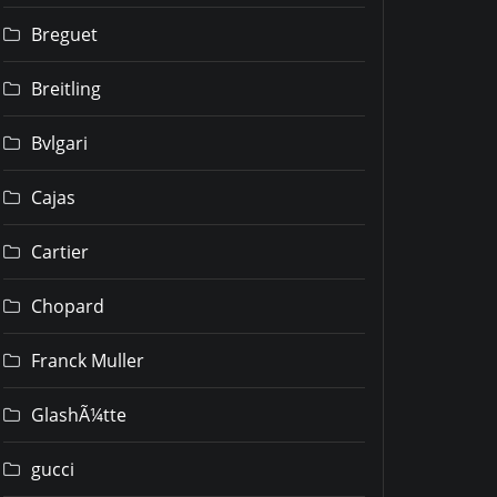
Breguet
Breitling
Bvlgari
Cajas
Cartier
Chopard
Franck Muller
GlashÃ¼tte
gucci