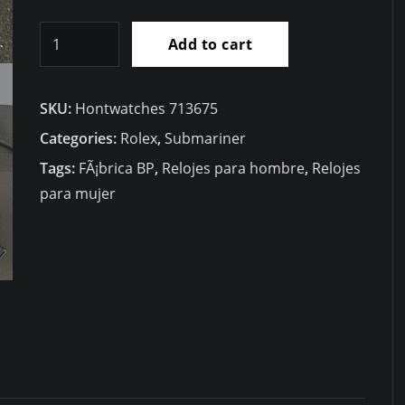
Barato
Add to cart
RÃ©plica
Rolex
SKU:
Hontwatches 713675
Submariner
DiW
Categories:
Rolex
,
Submariner
Fibra
Tags:
FÃ¡brica BP
,
Relojes para hombre
,
Relojes
Carbono
para mujer
quantity