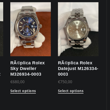
RÃ©plica Rolex
RÃ©plica Rolex
Sky Dweller
Datejust M126334-
2
M326934-0003
0003
€
680,00
€
750,00
Select options
Select options