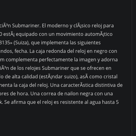
ciÃ³n Submariner. El moderno y clÃ¡sico reloj para
 estÃ¡ equipado con un movimiento automÃ¡tico
3135» (Suiza), que implementa las siguientes
ndos, fecha. La caja redonda del reloj en negro con
 mm complementa perfectamente la imagen y adorna
ciÃ³n de los relojes Submariner que se ofrecen en
o de alta calidad (estÃ¡ndar suizo), asÃ­ como cristal
enta la caja del reloj. Una caracterÃ­stica distintiva de
res de hora. Una correa de nailon negra con una
. Se afirma que el reloj es resistente al agua hasta 5