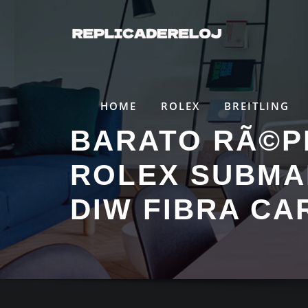
Saltar
al
contenido
HOME
ROLEX
BREITLING
BARATO RÃ©P
ROLEX SUBMA
DIW FIBRA C