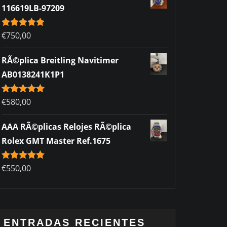
116619LB-97209
Rated
€
750,00
5.00
out of 5
RÃ©plica Breitling Navitimer
AB0138241K1P1
Rated
€
580,00
5.00
out of 5
AAA RÃ©plicas Relojes RÃ©plica
Rolex GMT Master Ref.1675
Rated
€
550,00
5.00
out of 5
ENTRADAS RECIENTES