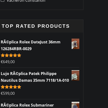
Vacheron Constantin
TOP RATED PRODUCTS
RÃ©plica Rolex DateJust 36mm
126284RBR-0029
Rated
€
649,00
5.00
out of 5
Lujo RÃ©plica Patek Philippe
Nautilus Damas 35mm 7118/1A-010
Rated
€
599,00
5.00
out of 5
RÃ©plica Rolex Submariner