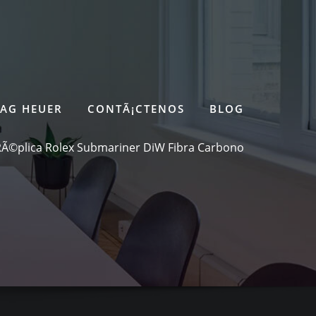
TAG HEUER
CONTÃ¡CTENOS
BLOG
RÃ©plica Rolex Submariner DiW Fibra Carbono