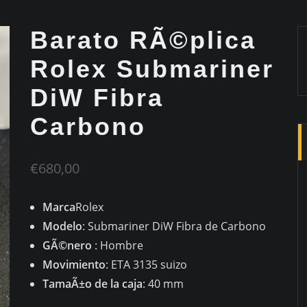
Barato RÃ©plica
Rolex Submariner
DiW Fibra
Carbono
€
680,00
Marca
Rolex
Modelo
: Submariner DiW Fibra de Carbono
GÃ©nero
: Hombre
Movimiento
: ETA 3135 suizo
TamaÃ±o de la caja
: 40 mm