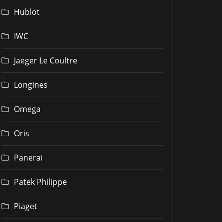
Hublot
IWC
Jaeger Le Coultre
Longines
Omega
Oris
Panerai
Patek Philippe
Piaget