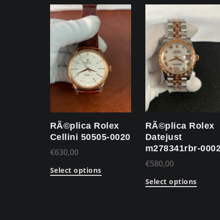
RÃ©plica Rolex
RÃ©plica Rolex
Cellini 50505-0020
Datejust
m278341rbr-000
€
630,00
€
580,00
Select options
Select options