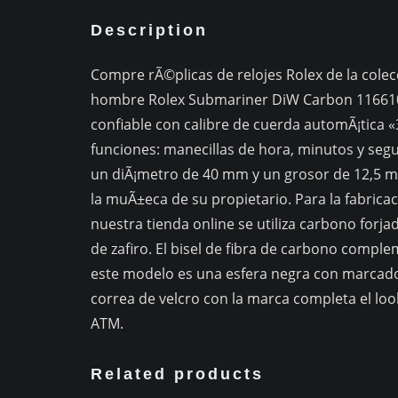
Description
Compre rÃ©plicas de relojes Rolex de la colec
hombre Rolex Submariner DiW Carbon 116610
confiable con calibre de cuerda automÃ¡tica «
funciones: manecillas de hora, minutos y segu
un diÃ¡metro de 40 mm y un grosor de 12,5
la muÃ±eca de su propietario. Para la fabrica
nuestra tienda online se utiliza carbono forjad
de zafiro. El bisel de fibra de carbono complem
este modelo es una esfera negra con marcado
correa de velcro con la marca completa el look
ATM.
Related products