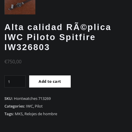
Alta calidad RÃ©plica
IWC Piloto Spitfire
IW326803
€
750,00
Alta
Add to cart
calidad
RÃ©plica
IWC
SKU:
Hontwatches 713269
Piloto
Categories:
IWC
,
Pilot
Spitfire
Tags:
MKS
,
Relojes de hombre
IW326803
quantity