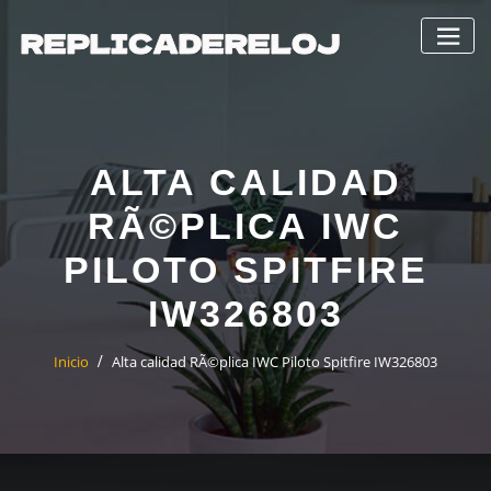
Saltar
al
contenido
ALTA CALIDAD
RÃ©PLICA IWC
PILOTO SPITFIRE
IW326803
Inicio
Alta calidad RÃ©plica IWC Piloto Spitfire IW326803