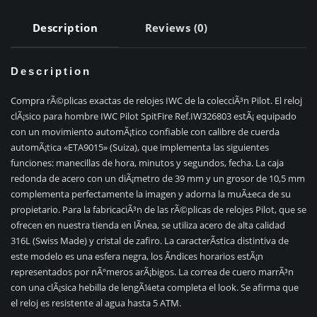
Description
Reviews (0)
Description
Compra rÃ©plicas exactas de relojes IWC de la colecciÃ³n Pilot. El reloj
clÃ¡sico para hombre IWC Pilot SpitFire Ref.IW326803 estÃ¡ equipado
con un movimiento automÃ¡tico confiable con calibre de cuerda
automÃ¡tica «ETA9015» (Suiza), que implementa las siguientes
funciones: manecillas de hora, minutos y segundos, fecha. La caja
redonda de acero con un diÃ¡metro de 39 mm y un grosor de 10,5 mm
complementa perfectamente la imagen y adorna la muÃ±eca de su
propietario. Para la fabricaciÃ³n de las rÃ©plicas de relojes Pilot, que se
ofrecen en nuestra tienda en lÃ­nea, se utiliza acero de alta calidad
316L (Swiss Made) y cristal de zafiro. La caracterÃ­stica distintiva de
este modelo es una esfera negra, los Ã­ndices horarios estÃ¡n
representados por nÃºmeros arÃ¡bigos. La correa de cuero marrÃ³n
con una clÃ¡sica hebilla de lengÃ¼eta completa el look. Se afirma que
el reloj es resistente al agua hasta 5 ATM.