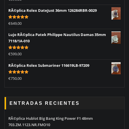
out of 5
RÃ©plica Rolex DateJust 36mm 126284RBR-0029
Rated
5.00
€
649,00
out of 5
Lujo RÃ©plica Patek Philippe Nautilus Damas 35mm
7118/1A-010
Rated
5.00
€
599,00
out of 5
RÃ©plica Rolex Submariner 116619LB-97209
Rated
5.00
€
750,00
out of 5
ENTRADAS RECIENTES
RÃ©plica Hublot Big Bang King Power F1 48mm
703.ZM.1123.NR.FMO10