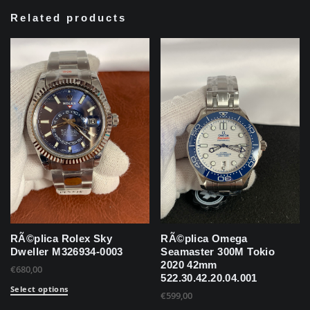
Related products
RÃ©plica Rolex Sky
RÃ©plica Omega
Dweller M326934-0003
Seamaster 300M Tokio
2020 42mm
€
680,00
522.30.42.20.04.001
Select options
€
599,00