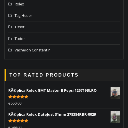
Rolex
Tag Heuer
Tissot
Tudor
Vacheron Constantin
TOP RATED PRODUCTS
RÃ©plica Rolex GMT Master II Pepsi 126719BLRO
Rated
5.00
€
550,00
out of 5
RÃ©plica Rolex DateJust 31mm 278384RBR-0029
Rated
5.00
€
599,00