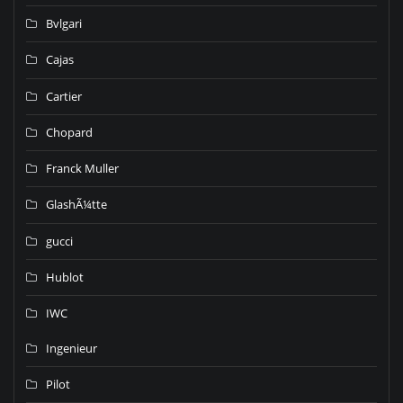
Bvlgari
Cajas
Cartier
Chopard
Franck Muller
GlashÃ¼tte
gucci
Hublot
IWC
Ingenieur
Pilot