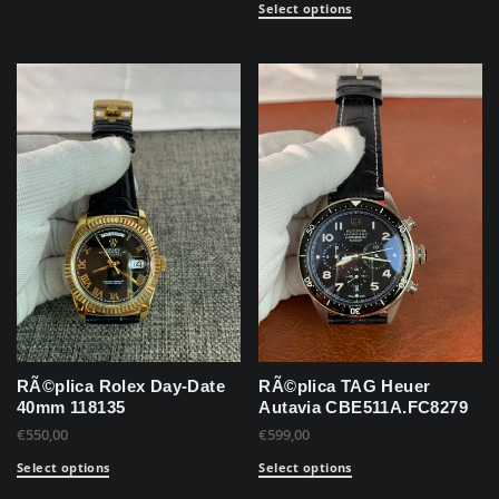
Select options
RÃ©plica Rolex Day-Date
RÃ©plica TAG Heuer
40mm 118135
Autavia CBE511A.FC8279
€
550,00
€
599,00
Select options
Select options