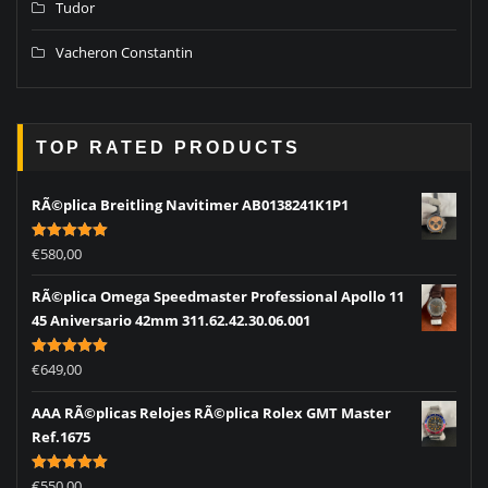
Tudor
Vacheron Constantin
TOP RATED PRODUCTS
RÃ©plica Breitling Navitimer AB0138241K1P1
Rated
5.00
€
580,00
out of 5
RÃ©plica Omega Speedmaster Professional Apollo 11
45 Aniversario 42mm 311.62.42.30.06.001
Rated
5.00
€
649,00
out of 5
AAA RÃ©plicas Relojes RÃ©plica Rolex GMT Master
Ref.1675
Rated
5.00
€
550,00