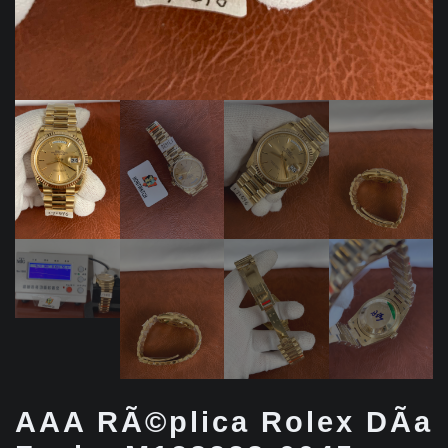
AAA RÃ©plica Rolex DÃ­a