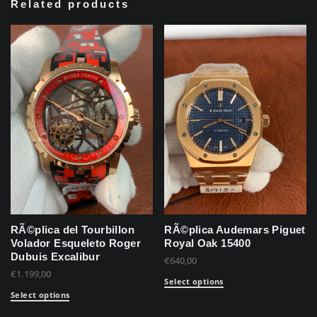
Related products
RÃ©plica del Tourbillon
RÃ©plica Audemars Piguet
Volador Esqueleto Roger
Royal Oak 15400
Dubuis Excalibur
€
640,00
€
1.199,00
Select options
Select options