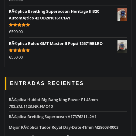
out of 5
RÃ©plica Breitling Superocean Heritage II B20
AutomÃ¡tico 42 UB2010161C1A1
Rated
5.00
€
590,00
out of 5
RÃ©plica Rolex GMT Master II Pepsi 126719BLRO
Rated
5.00
€
550,00
out of 5
ENTRADAS RECIENTES
RÃ©plica Hublot Big Bang King Power F1 48mm
703.ZM.1123.NR.FMO10
RÃ©plica Breitling Superocean A17376211L2A1
Mejor RÃ©plica Tudor Royal Day-Date 41mm M28603-0003