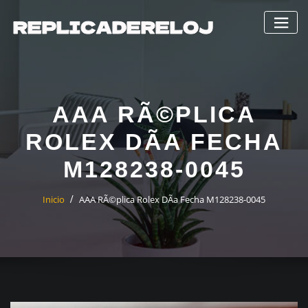
Saltar
al
contenido
AAA RÃ©PLICA
ROLEX DÃ­A FECHA
M128238-0045
Inicio
AAA RÃ©plica Rolex DÃ­a Fecha M128238-0045