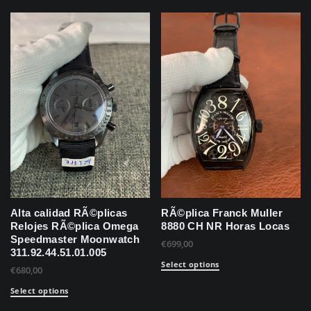
Alta calidad RÃ©plicas
RÃ©plica Franck Muller
Relojes RÃ©plica Omega
8880 CH NR Horas Locas
Speedmaster Moonwatch
€
699,00
311.92.44.51.01.005
Select options
€
680,00
Select options