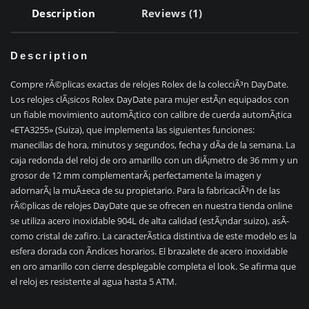
Description
Reviews (1)
Description
Compre rÃ©plicas exactas de relojes Rolex de la colecciÃ³n DayDate.
Los relojes clÃ¡sicos Rolex DayDate para mujer estÃ¡n equipados con
un fiable movimiento automÃ¡tico con calibre de cuerda automÃ¡tica
«ETA3255» (Suiza), que implementa las siguientes funciones:
manecillas de hora, minutos y segundos, fecha y dÃ­a de la semana. La
caja redonda del reloj de oro amarillo con un diÃ¡metro de 36 mm y un
grosor de 12 mm complementarÃ¡ perfectamente la imagen y
adornarÃ¡ la muÃ±eca de su propietario. Para la fabricaciÃ³n de las
rÃ©plicas de relojes DayDate que se ofrecen en nuestra tienda online
se utiliza acero inoxidable 904L de alta calidad (estÃ¡ndar suizo), asÃ­
como cristal de zafiro. La caracterÃ­stica distintiva de este modelo es la
esfera dorada con Ã­ndices horarios. El brazalete de acero inoxidable
en oro amarillo con cierre desplegable completa el look. Se afirma que
el reloj es resistente al agua hasta 5 ATM.