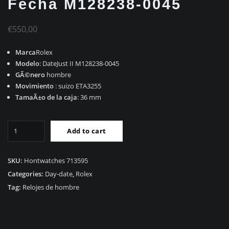
Fecha M128238-0045
€
550,00
Marca
Rolex
Modelo
: DateJust II M128238-0045
GÃ©nero
hombre
Movimiento
: suizo ETA3255
TamaÃ±o de la caja
: 36 mm
AAA
Add to cart
RÃ©plica
Rolex
DÃ­
SKU:
Hontwatches 713595
a
Categories:
Day-date
,
Rolex
Fecha
Tag:
Relojes de hombre
M128238-
0045
quantity