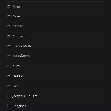
Bvlgari
Cajas
Cartier
Chopard
Franck Muller
GlashÃ¼tte
gucci
Hublot
IWC
Jaeger Le Coultre
Longines