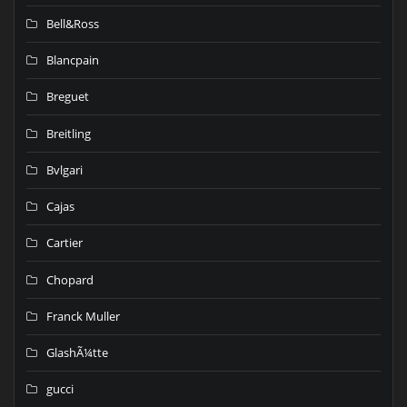
Bell&Ross
Blancpain
Breguet
Breitling
Bvlgari
Cajas
Cartier
Chopard
Franck Muller
GlashÃ¼tte
gucci