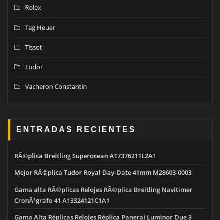
Rolex
Tag Heuer
Tissot
Tudor
Vacheron Constantin
ENTRADAS RECIENTES
RÃ©plica Breitling Superocean A17376211L2A1
Mejor RÃ©plica Tudor Royal Day-Date 41mm M28603-0003
Gama alta RÃ©plicas Relojes RÃ©plica Breitling Navitimer
CronÃ³grafo 41 A13324121C1A1
Gama Alta Réplicas Relojes Réplica Panerai Luminor Due 3