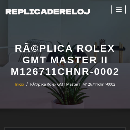
Saltar
al
contenido
RÃ©PLICA ROLEX
GMT MASTER II
M126711CHNR-0002
Inicio
RÃ©plica Rolex GMT Master II M126711chnr-0002