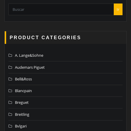
Ir
PRODUCT CATEGORIES
A. Lange&Sohne
Audemars Piguet
Bell&Ross
Blancpain
Breguet
Breitling
Bvlgari