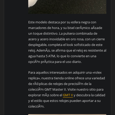
Este modelo destaca por su esfera negra con
marcadores de hora, y su bisel cerÃ¡mico aÃ±ade
un toque distintivo. La pulsera combinada de
acero y acero inoxidable en oro rosa, con un cierre
desplegable, completa el look sofisticado de este
reloj. AdemÃ¡s, se afirma que el reloj es resistente al
agua hasta 5 ATM, lo que lo convierte en una
opciÃ³n prÃ¡ctica para el uso diario.
Para aquellos interesados en adquirir una «rolex
replica», nuestra tienda online ofrece una variedad
de rÃ©plicas de relojes de precisiÃ³n de la
colecciÃ³n GMT Master II. Visite nuestro sitio para
explorar mÃ¡s sobre el
GMT II
y descubra la calidad
y el estilo que estos relojes pueden aportar a su
colecciÃ³n.