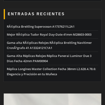
ENTRADAS RECIENTES
RÃ©plica Breitling Superocean A17376211L2A1
Mejor RÃ©plica Tudor Royal Day-Date 41mm M28603-0003
Gama alta RÃ©plicas Relojes RÃ©plica Breitling Navitimer
CronÃ³grafo 41 A13324121C1A1
Gama Alta Réplicas Relojes Réplica Panerai Luminor Due 3
Días Fecha 42mm PAM00904
Réplica Longines Master Collection Fecha 38mm L2.628.4.78.6:
Elegancia y Precisión en tu Muñeca