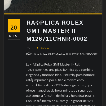
RÃ©PLICA ROLEX
20
GMT MASTER II
DIC
M126711CHNR-0002
POR
BLOG
RÃ©plica Rolex GMT Master II M126711CHNR-0002
La «rÃ©plica Rolex GMT Master II» Ref.
126711CHNR es una pieza icÃ³nica que combina
elegancia y funcionalidad. Este reloj para hombre
estÃ¡ impulsado por el fiable movimiento
automÃ¡tico calibre «3285» de origen suizo, que
ofrece manecillas de hora, minutos y segundos,
asÃ­ como la funciÃ³n de fecha y hora dual (GMT).
Con un diÃ¡metro de 40 mm y un grosor de 12,1
mm, su caja redonda de acero inoxidable 904L de