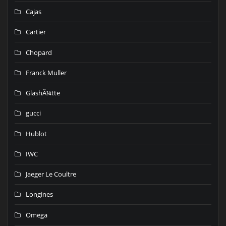
Cajas
Cartier
Chopard
Franck Muller
GlashÃ¼tte
gucci
Hublot
IWC
Jaeger Le Coultre
Longines
Omega