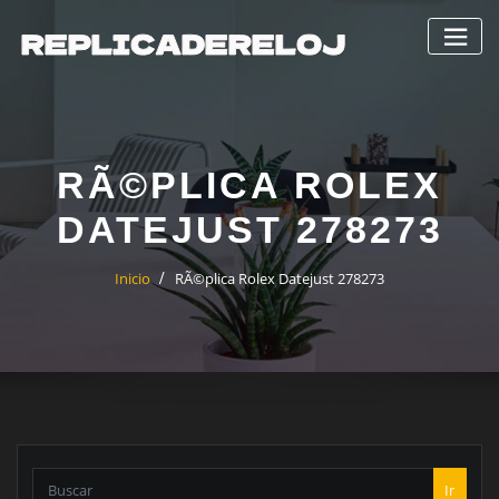
Saltar
al
contenido
RÃ©PLICA ROLEX
DATEJUST 278273
Inicio
RÃ©plica Rolex Datejust 278273
Ir