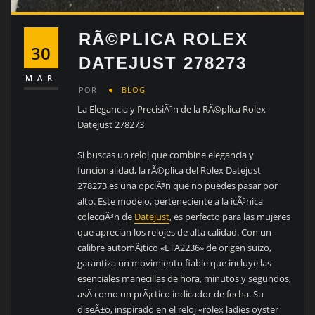
RÃ©PLICA ROLEX
30
DATEJUST 278273
MAR
POR
BLOG
La Elegancia y PrecisiÃ³n de la RÃ©plica Rolex
Datejust 278273
Si buscas un reloj que combine elegancia y
funcionalidad, la rÃ©plica del Rolex Datejust
278273 es una opciÃ³n que no puedes pasar por
alto. Este modelo, perteneciente a la icÃ³nica
colecciÃ³n de
Datejust
, es perfecto para las mujeres
que aprecian los relojes de alta calidad. Con un
calibre automÃ¡tico «ETA2236» de origen suizo,
garantiza un movimiento fiable que incluye las
esenciales manecillas de hora, minutos y segundos,
asÃ­ como un prÃ¡ctico indicador de fecha. Su
diseÃ±o, inspirado en el reloj «rolex ladies oyster