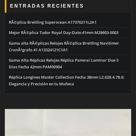
ENTRADAS RECIENTES
RÃ©plica Breitling Superocean A17376211L2A1
Mejor RÃ©plica Tudor Royal Day-Date 41mm M28603-0003
Gama alta RÃ©plicas Relojes RÃ©plica Breitling Navitimer
CronÃ³grafo 41 A13324121C1A1
Gama Alta Réplicas Relojes Réplica Panerai Luminor Due 3
Días Fecha 42mm PAM00904
Réplica Longines Master Collection Fecha 38mm L2.628.4.78.6:
Elegancia y Precisión en tu Muñeca