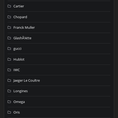
Cartier
Chopard
Franck Muller
GlashÃ¼tte
gucci
Hublot
IWC
Jaeger Le Coultre
Longines
Omega
Oris