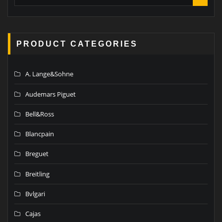
PRODUCT CATEGORIES
A. Lange&Sohne
Audemars Piguet
Bell&Ross
Blancpain
Breguet
Breitling
Bvlgari
Cajas