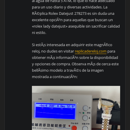
al agua de hasta 5 ATM, lo que lo hace adecuado
para un uso diario y diversas actividades. La
RÃ©plica Rolex Datejust 278273 es sin duda una
excelente opciÃ³n para aquellas que buscan un
«rolex lady datejust» asequible sin sacrificar calidad
ni estilo.
Si estÃ¡s interesada en adquirir este magnÃ­fico
reloj, no dudes en visitar
replicadereloj.com
para
obtener mÃ¡s informaciÃ³n sobre la disponibilidad
y opciones de compra. Observa mÃ¡s de cerca este
bellÃ­simo modelo a travÃ©s de la imagen
mostrada a continuaciÃ³n: