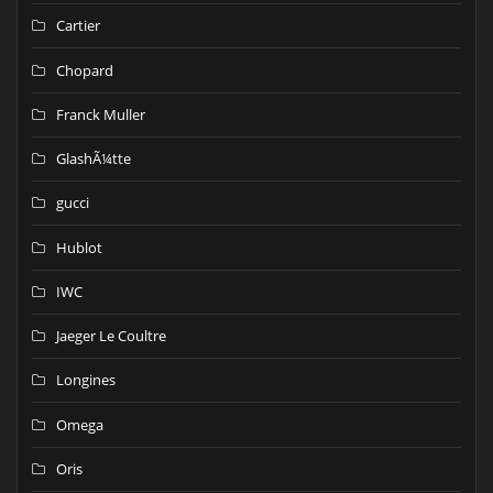
Cartier
Chopard
Franck Muller
GlashÃ¼tte
gucci
Hublot
IWC
Jaeger Le Coultre
Longines
Omega
Oris