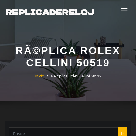
Saltar
al
contenido
RÃ©PLICA ROLEX
CELLINI 50519
Inicio
RÃ©plica Rolex Cellini 50519
Ir