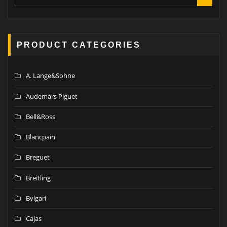
PRODUCT CATEGORIES
A. Lange&Sohne
Audemars Piguet
Bell&Ross
Blancpain
Breguet
Breitling
Bvlgari
Cajas