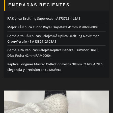
ENTRADAS RECIENTES
RÃ©plica Breitling Superocean A17376211L2A1
Mejor RÃ©plica Tudor Royal Day-Date 41mm M28603-0003
Gama alta RÃ©plicas Relojes RÃ©plica Breitling Navitimer
CronÃ³grafo 41 A13324121C1A1
Gama Alta Réplicas Relojes Réplica Panerai Luminor Due 3
Días Fecha 42mm PAM00904
Réplica Longines Master Collection Fecha 38mm L2.628.4.78.6:
Elegancia y Precisión en tu Muñeca