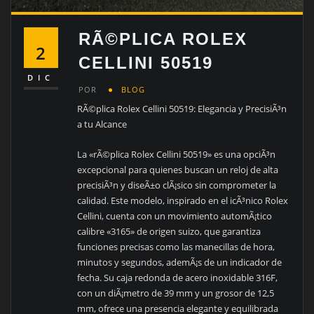
RÃ©PLICA ROLEX
2
CELLINI 50519
DIC
POR
BLOG
RÃ©plica Rolex Cellini 50519: Elegancia y PrecisiÃ³n
a tu Alcance
La «rÃ©plica Rolex Cellini 50519» es una opciÃ³n
excepcional para quienes buscan un reloj de alta
precisiÃ³n y diseÃ±o clÃ¡sico sin comprometer la
calidad. Este modelo, inspirado en el icÃ³nico Rolex
Cellini, cuenta con un movimiento automÃ¡tico
calibre «3165» de origen suizo, que garantiza
funciones precisas como las manecillas de hora,
minutos y segundos, ademÃ¡s de un indicador de
fecha. Su caja redonda de acero inoxidable 316F,
con un diÃ¡metro de 39 mm y un grosor de 12,5
mm, ofrece una presencia elegante y equilibrada