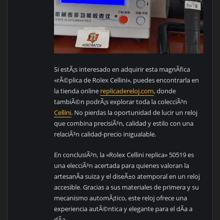
Si estÃ¡s interesado en adquirir esta magnÃ­fica
«rÃ©plica de Rolex Cellini», puedes encontrarla en
la tienda online
replicadereloj.com
, donde
tambiÃ©n podrÃ¡s explorar toda la colecciÃ³n
Cellini
. No pierdas la oportunidad de lucir un reloj
que combina precisiÃ³n, calidad y estilo con una
relaciÃ³n calidad-precio inigualable.
En conclusiÃ³n, la «Rolex Cellini replica» 50519 es
una elecciÃ³n acertada para quienes valoran la
artesanÃ­a suiza y el diseÃ±o atemporal en un reloj
accesible. Gracias a sus materiales de primera y su
mecanismo automÃ¡tico, este reloj ofrece una
experiencia autÃ©ntica y elegante para el dÃ­a a
dÃ­a.