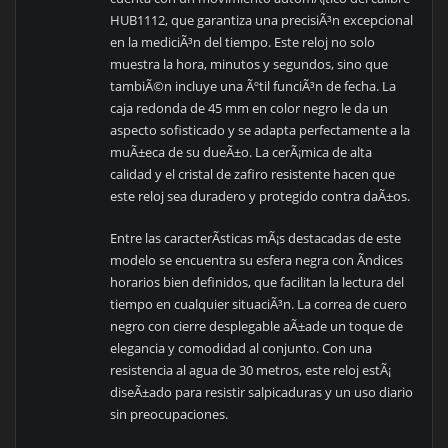
HUB1112, que garantiza una precisiÃ³n excepcional
en la mediciÃ³n del tiempo. Este reloj no solo
muestra la hora, minutos y segundos, sino que
tambiÃ©n incluye una Ãºtil funciÃ³n de fecha. La
caja redonda de 45 mm en color negro le da un
aspecto sofisticado y se adapta perfectamente a la
muÃ±eca de su dueÃ±o. La cerÃ¡mica de alta
calidad y el cristal de zafiro resistente hacen que
este reloj sea duradero y protegido contra daÃ±os.
Entre las caracterÃ­sticas mÃ¡s destacadas de este
modelo se encuentra su esfera negra con Ã­ndices
horarios bien definidos, que facilitan la lectura del
tiempo en cualquier situaciÃ³n. La correa de cuero
negro con cierre desplegable aÃ±ade un toque de
elegancia y comodidad al conjunto. Con una
resistencia al agua de 30 metros, este reloj estÃ¡
diseÃ±ado para resistir salpicaduras y un uso diario
sin preocupaciones.