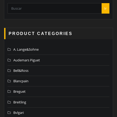
Ir
PRODUCT CATEGORIES
A. Lange&Sohne
Audemars Piguet
Bell&Ross
Blancpain
Breguet
Breitling
Bvlgari