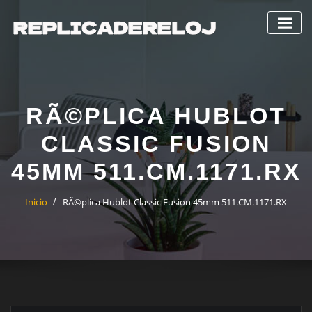
Saltar
al
contenido
RÃ©PLICA HUBLOT
CLASSIC FUSION
45MM 511.CM.1171.RX
Inicio
RÃ©plica Hublot Classic Fusion 45mm 511.CM.1171.RX