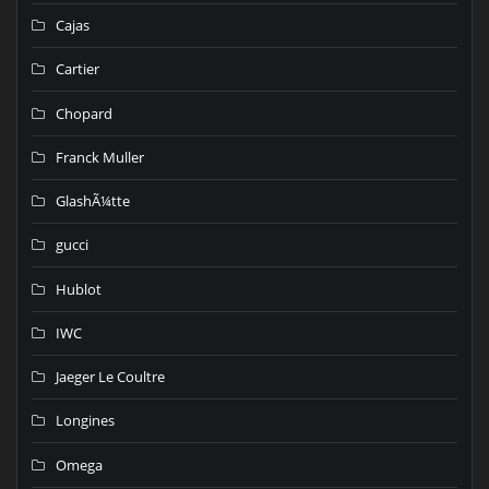
Cajas
Cartier
Chopard
Franck Muller
GlashÃ¼tte
gucci
Hublot
IWC
Jaeger Le Coultre
Longines
Omega