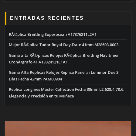
ENTRADAS RECIENTES
RÃ©plica Breitling Superocean A17376211L2A1
Mejor RÃ©plica Tudor Royal Day-Date 41mm M28603-0003
Gama alta RÃ©plicas Relojes RÃ©plica Breitling Navitimer
CronÃ³grafo 41 A13324121C1A1
Gama Alta Réplicas Relojes Réplica Panerai Luminor Due 3
Días Fecha 42mm PAM00904
Réplica Longines Master Collection Fecha 38mm L2.628.4.78.6:
Elegancia y Precisión en tu Muñeca