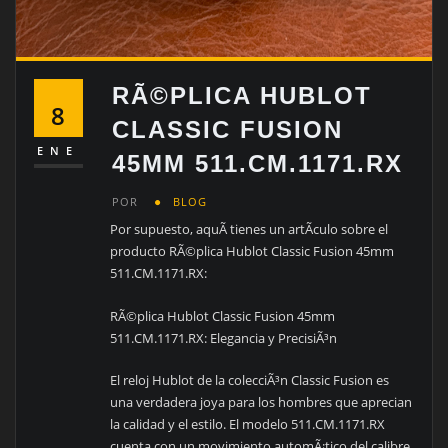
RÃ©PLICA HUBLOT
8
CLASSIC FUSION
ENE
45MM 511.CM.1171.RX
POR
BLOG
Por supuesto, aquÃ­ tienes un artÃ­culo sobre el
producto RÃ©plica Hublot Classic Fusion 45mm
511.CM.1171.RX:
RÃ©plica Hublot Classic Fusion 45mm
511.CM.1171.RX: Elegancia y PrecisiÃ³n
El reloj Hublot de la colecciÃ³n Classic Fusion es
una verdadera joya para los hombres que aprecian
la calidad y el estilo. El modelo 511.CM.1171.RX
cuenta con un movimiento automÃ¡tico del calibre