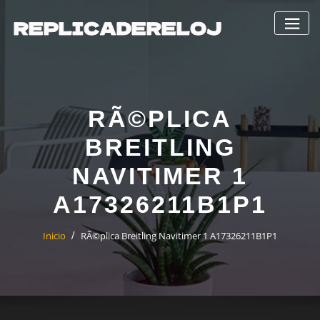
Saltar
al
contenido
RÃ©PLICA
BREITLING
NAVITIMER 1
A17326211B1P1
Inicio
RÃ©plica Breitling Navitimer 1 A17326211B1P1