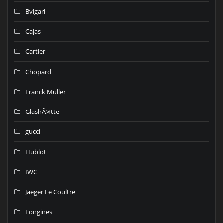
Bvlgari
Cajas
Cartier
Chopard
Franck Muller
GlashÃ¼tte
gucci
Hublot
IWC
Jaeger Le Coultre
Longines