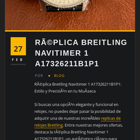
RÃ©PLICA BREITLING
27
NAVITIMER 1
FEB
A17326211B1P1
POR
BLOG
RÃ©plica Breitling Navitimer 1 A17326211B1P1:
Estilo y PrecisiÃ³n en tu MuÃ±eca
Si buscas una opciÃ³n elegante y funcional en
relojes, no puedes dejar pasar la posibilidad de
adquirir una de nuestras increÃ­bles
replicas de
relojes Breitling
. Entre nuestras mejores ofertas,
destaca la rÃ©plica Breitling Navitimer 1
A17326211B1P1, un autÃ©ntico clÃ¡sico para