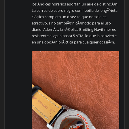
los Ã­ndices horarios aportan un aire de distinciÃ³n.
La correa de cuero negro con hebilla de lengÃ¼eta
clÃ¡sica completa un diseÃ±o que no solo es
atractivo, sino tambiÃ©n cÃ³modo para el uso
diario. AdemÃ¡s, la rÃ©plica Breitling Navitimer es
resistente al agua hasta 5 ATM, lo que la convierte
en una opciÃ³n prÃ¡ctica para cualquier ocasiÃ³n.