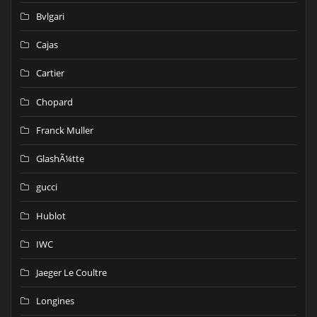
Bvlgari
Cajas
Cartier
Chopard
Franck Muller
GlashÃ¼tte
gucci
Hublot
IWC
Jaeger Le Coultre
Longines