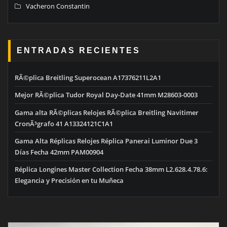
Vacheron Constantin
ENTRADAS RECIENTES
RÃ©plica Breitling Superocean A17376211L2A1
Mejor RÃ©plica Tudor Royal Day-Date 41mm M28603-0003
Gama alta RÃ©plicas Relojes RÃ©plica Breitling Navitimer
CronÃ³grafo 41 A13324121C1A1
Gama Alta Réplicas Relojes Réplica Panerai Luminor Due 3
Días Fecha 42mm PAM00904
Réplica Longines Master Collection Fecha 38mm L2.628.4.78.6:
Elegancia y Precisión en tu Muñeca