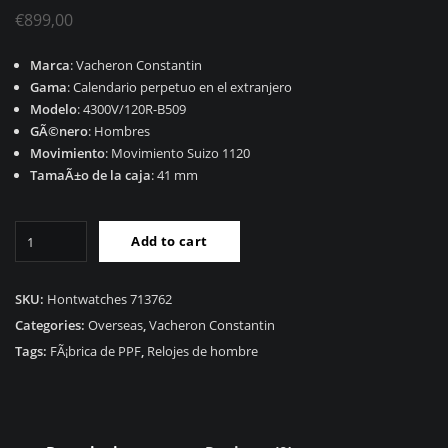
€
899,00
Marca
: Vacheron Constantin
Gama
: Calendario perpetuo en el extranjero
Modelo
: 4300V/120R-B509
GÃ©nero
: Hombres
Movimiento
: Movimiento Suizo 1120
TamaÃ±o de la caja
: 41 mm
RÃ©plica
Add to cart
Vacheron
Constantin
Calendario
SKU:
Hontwatches 713762
Perpetuo
Categories:
Overseas
,
Vacheron Constantin
Extranjero
Tags:
FÃ¡brica de PPF
,
Relojes de hombre
4300V/120R-
B509
quantity