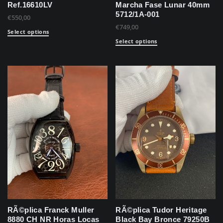
Ref.16610LV
Marcha Fase Lunar 40mm
5712/1A-001
€
550,00
€
749,00
Select options
Select options
RÃ©plica Franck Muller
RÃ©plica Tudor Heritage
8880 CH NR Horas Locas
Black Bay Bronce 79250B