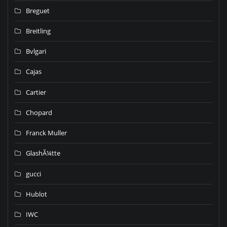
Breguet
Breitling
Bvlgari
Cajas
Cartier
Chopard
Franck Muller
GlashÃ¼tte
gucci
Hublot
IWC