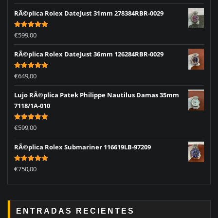
RÃ©plica Rolex DateJust 31mm 278384RBR-0029
Rated
5.00
€
599,00
out of 5
RÃ©plica Rolex DateJust 36mm 126284RBR-0029
Rated
5.00
€
649,00
out of 5
Lujo RÃ©plica Patek Philippe Nautilus Damas 35mm
7118/1A-010
Rated
5.00
€
599,00
out of 5
RÃ©plica Rolex Submariner 116619LB-97209
Rated
5.00
€
750,00
out of 5
ENTRADAS RECIENTES