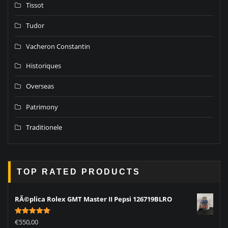
Tissot
Tudor
Vacheron Constantin
Historiques
Overseas
Patrimony
Traditionele
TOP RATED PRODUCTS
RÃ©plica Rolex GMT Master II Pepsi 126719BLRO
Rated
5.00
€
550,00
out of 5