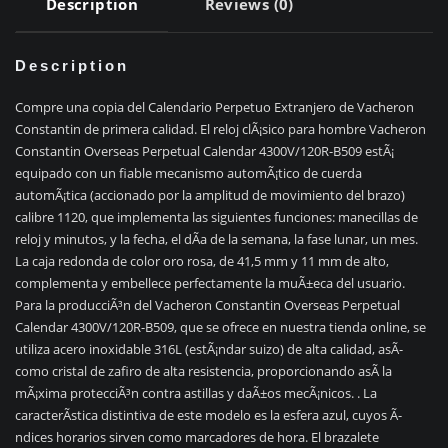
Description
Reviews (0)
Description
Compre una copia del Calendario Perpetuo Extranjero de Vacheron
Constantin de primera calidad. El reloj clÃ¡sico para hombre Vacheron
Constantin Overseas Perpetual Calendar 4300V/120R-B509 estÃ¡
equipado con un fiable mecanismo automÃ¡tico de cuerda
automÃ¡tica (accionado por la amplitud de movimiento del brazo)
calibre 1120, que implementa las siguientes funciones: manecillas de
reloj y minutos, y la fecha, el dÃ­a de la semana, la fase lunar, un mes.
La caja redonda de color oro rosa, de 41,5 mm y 11 mm de alto,
complementa y embellece perfectamente la muÃ±eca del usuario.
Para la producciÃ³n del Vacheron Constantin Overseas Perpetual
Calendar 4300V/120R-B509, que se ofrece en nuestra tienda online, se
utiliza acero inoxidable 316L (estÃ¡ndar suizo) de alta calidad, asÃ­
como cristal de zafiro de alta resistencia, proporcionando asÃ­ la
mÃ¡xima protecciÃ³n contra astillas y daÃ±os mecÃ¡nicos. . La
caracterÃ­stica distintiva de este modelo es la esfera azul, cuyos Ã­
ndices horarios sirven como marcadores de hora. El brazalete