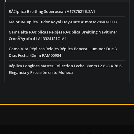
RÃ©plica Breitling Superocean A17376211L2A1
Mejor RÃ©plica Tudor Royal Day-Date 41mm M28603-0003
Gama alta RÃ©plicas Relojes RÃ©plica Breitling Navitimer
CronÃ³grafo 41 A13324121C1A1
Gama Alta Réplicas Relojes Réplica Panerai Luminor Due 3
Días Fecha 42mm PAM00904
Réplica Longines Master Collection Fecha 38mm L2.628.4.78.6:
Elegancia y Precisión en tu Muñeca