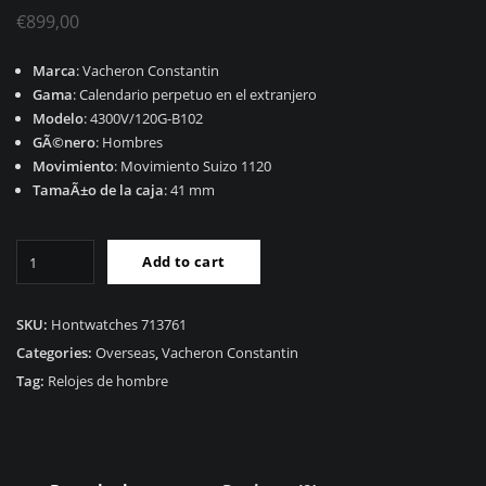
€
899,00
Marca
: Vacheron Constantin
Gama
: Calendario perpetuo en el extranjero
Modelo
: 4300V/120G-B102
GÃ©nero
: Hombres
Movimiento
: Movimiento Suizo 1120
TamaÃ±o de la caja
: 41 mm
RÃ©plica
Add to cart
Vacheron
Constantin
Calendario
SKU:
Hontwatches 713761
Perpetuo
Categories:
Overseas
,
Vacheron Constantin
Extranjero
Tag:
Relojes de hombre
4300V/120G-
B102
quantity