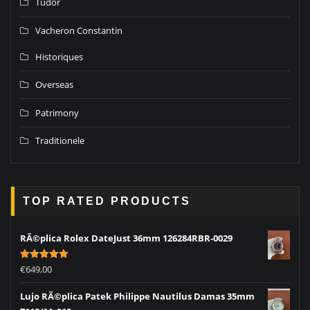
Tudor
Vacheron Constantin
Historiques
Overseas
Patrimony
Traditionele
TOP RATED PRODUCTS
RÃ©plica Rolex DateJust 36mm 126284RBR-0029
Rated
5.00
€
649,00
out of 5
Lujo RÃ©plica Patek Philippe Nautilus Damas 35mm