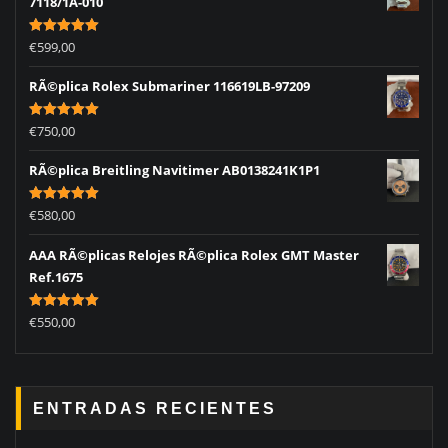
7118/1A-010
Rated
5.00
€
599,00
out of 5
RÃ©plica Rolex Submariner 116619LB-97209
Rated
5.00
€
750,00
out of 5
RÃ©plica Breitling Navitimer AB0138241K1P1
Rated
5.00
€
580,00
out of 5
AAA RÃ©plicas Relojes RÃ©plica Rolex GMT Master
Ref.1675
Rated
5.00
€
550,00
out of 5
ENTRADAS RECIENTES