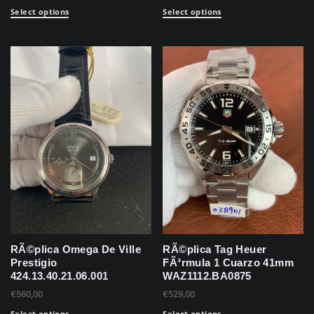
Select options
Select options
RÃ©plica Omega De Ville
RÃ©plica Tag Heuer
Prestigio
FÃ³rmula 1 Cuarzo 41mm
424.13.40.21.06.001
WAZ1112.BA0875
€
560,00
€
529,00
Select options
Select options