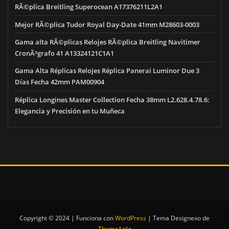
RÃ©plica Breitling Superocean A17376211L2A1
Mejor RÃ©plica Tudor Royal Day-Date 41mm M28603-0003
Gama alta RÃ©plicas Relojes RÃ©plica Breitling Navitimer
CronÃ³grafo 41 A13324121C1A1
Gama Alta Réplicas Relojes Réplica Panerai Luminor Due 3
Días Fecha 42mm PAM00904
Réplica Longines Master Collection Fecha 38mm L2.628.4.78.6:
Elegancia y Precisión en tu Muñeca
Copyright © 2024 | Funciona con
WordPress
|
Tema Designexo de
ThemeArile