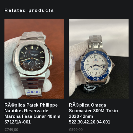
Related products
RÃ©plica Patek Philippe
RÃ©plica Omega
Nautilus Reserva de
Seamaster 300M Tokio
Marcha Fase Lunar 40mm
2020 42mm
5712/1A-001
522.30.42.20.04.001
€
749,00
€
599,00