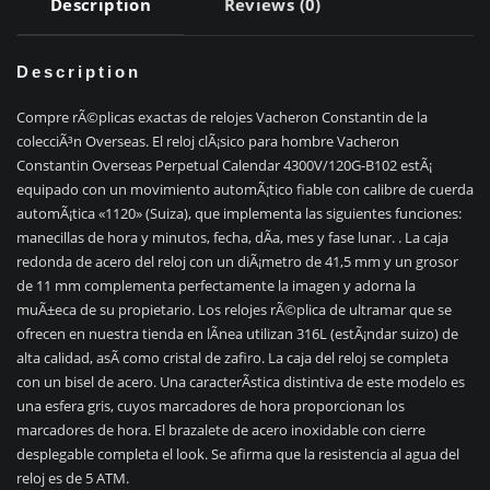
Description
Reviews (0)
Description
Compre rÃ©plicas exactas de relojes Vacheron Constantin de la
colecciÃ³n Overseas. El reloj clÃ¡sico para hombre Vacheron
Constantin Overseas Perpetual Calendar 4300V/120G-B102 estÃ¡
equipado con un movimiento automÃ¡tico fiable con calibre de cuerda
automÃ¡tica «1120» (Suiza), que implementa las siguientes funciones:
manecillas de hora y minutos, fecha, dÃ­a, mes y fase lunar. . La caja
redonda de acero del reloj con un diÃ¡metro de 41,5 mm y un grosor
de 11 mm complementa perfectamente la imagen y adorna la
muÃ±eca de su propietario. Los relojes rÃ©plica de ultramar que se
ofrecen en nuestra tienda en lÃ­nea utilizan 316L (estÃ¡ndar suizo) de
alta calidad, asÃ­ como cristal de zafiro. La caja del reloj se completa
con un bisel de acero. Una caracterÃ­stica distintiva de este modelo es
una esfera gris, cuyos marcadores de hora proporcionan los
marcadores de hora. El brazalete de acero inoxidable con cierre
desplegable completa el look. Se afirma que la resistencia al agua del
reloj es de 5 ATM.