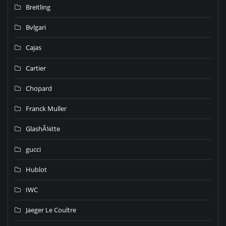
Breitling
Bvlgari
Cajas
Cartier
Chopard
Franck Muller
GlashÃ¼tte
gucci
Hublot
IWC
Jaeger Le Coultre