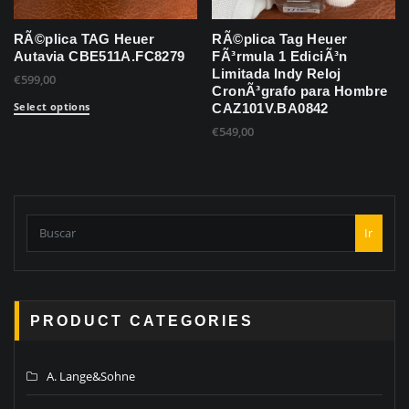
RÃ©plica TAG Heuer
RÃ©plica Tag Heuer
Autavia CBE511A.FC8279
FÃ³rmula 1 EdiciÃ³n
Limitada Indy Reloj
€
599,00
CronÃ³grafo para Hombre
Select options
CAZ101V.BA0842
€
549,00
Ir
PRODUCT CATEGORIES
A. Lange&Sohne