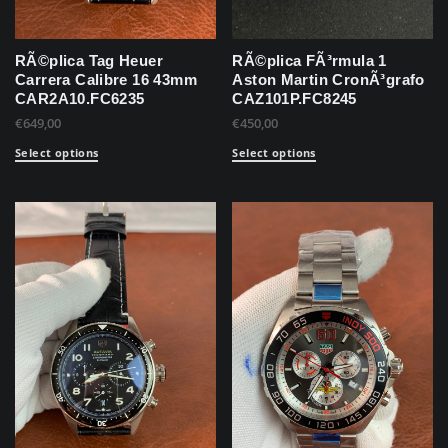
RÃ©plica Tag Heuer
RÃ©plica FÃ³rmula 1
Carrera Calibre 16 43mm
Aston Martin CronÃ³grafo
CAR2A10.FC6235
CAZ101P.FC8245
€
649,00
€
450,00
Select options
Select options