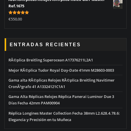
Ref.1675
Rated
5.00
€
550,00
out of 5
ENTRADAS RECIENTES
RÃ©plica Breitling Superocean A17376211L2A1
Mejor RÃ©plica Tudor Royal Day-Date 41mm M28603-0003
Gama alta RÃ©plicas Relojes RÃ©plica Breitling Navitimer
CronÃ³grafo 41 A13324121C1A1
Gama Alta Réplicas Relojes Réplica Panerai Luminor Due 3
Días Fecha 42mm PAM00904
Réplica Longines Master Collection Fecha 38mm L2.628.4.78.6:
Elegancia y Precisión en tu Muñeca