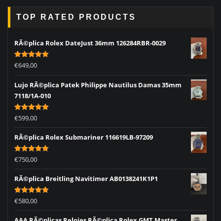
TOP RATED PRODUCTS
RÃ©plica Rolex DateJust 36mm 126284RBR-0029
Rated
5.00
€
649,00
out of 5
Lujo RÃ©plica Patek Philippe Nautilus Damas 35mm
7118/1A-010
Rated
5.00
€
599,00
out of 5
RÃ©plica Rolex Submariner 116619LB-97209
Rated
5.00
€
750,00
out of 5
RÃ©plica Breitling Navitimer AB0138241K1P1
Rated
5.00
€
580,00
out of 5
AAA RÃ©plicas Relojes RÃ©plica Rolex GMT Master