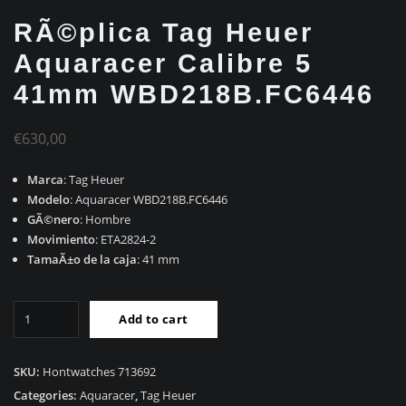
RÃ©plica Tag Heuer
Aquaracer Calibre 5
41mm WBD218B.FC6446
€
630,00
Marca
: Tag Heuer
Modelo
: Aquaracer WBD218B.FC6446
GÃ©nero
: Hombre
Movimiento
: ETA2824-2
TamaÃ±o de la caja
: 41 mm
RÃ©plica
Add to cart
Tag
Heuer
Aquaracer
SKU:
Hontwatches 713692
Calibre
Categories:
Aquaracer
,
Tag Heuer