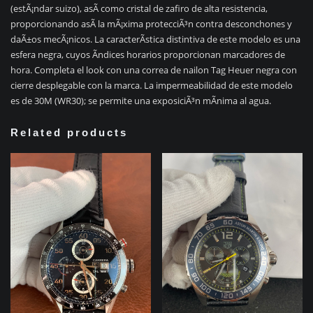
(estÃ¡ndar suizo), asÃ­ como cristal de zafiro de alta resistencia,
proporcionando asÃ­ la mÃ¡xima protecciÃ³n contra desconchones y
daÃ±os mecÃ¡nicos. La caracterÃ­stica distintiva de este modelo es una
esfera negra, cuyos Ã­ndices horarios proporcionan marcadores de
hora. Completa el look con una correa de nailon Tag Heuer negra con
cierre desplegable con la marca. La impermeabilidad de este modelo
es de 30M (WR30); se permite una exposiciÃ³n mÃ­nima al agua.
Related products