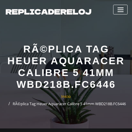
Saltar
al
contenido
RÃ©PLICA TAG
HEUER AQUARACER
CALIBRE 5 41MM
WBD218B.FC6446
Inicio
RÃ©plica Tag Heuer Aquaracer Calibre 5 41mm WBD218B.FC6446