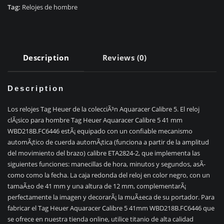
5
Tag:
Relojes de hombre
41mm
WBD218B.FC6446
quantity
Description
Reviews (0)
Description
Los relojes Tag Heuer de la colecciÃ³n Aquaracer Calibre 5. El reloj
clÃ¡sico para hombre Tag Heuer Aquaracer Calibre 5 41 mm
WBD218B.FC6446 estÃ¡ equipado con un confiable mecanismo
automÃ¡tico de cuerda automÃ¡tica (funciona a partir de la amplitud
del movimiento del brazo) calibre ETA2824-2, que implementa las
siguientes funciones: manecillas de hora, minutos y segundos, asÃ­
como como la fecha. La caja redonda del reloj en color negro, con un
tamaÃ±o de 41 mm y una altura de 12 mm, complementarÃ¡
perfectamente la imagen y decorarÃ¡ la muÃ±eca de su portador. Para
fabricar el Tag Heuer Aquaracer Calibre 5 41mm WBD218B.FC6446 que
se ofrece en nuestra tienda online, utilice titanio de alta calidad