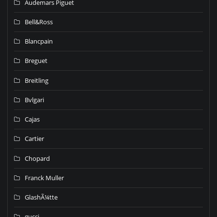
Audemars Piguet
Bell&Ross
Blancpain
Breguet
Breitling
Bvlgari
Cajas
Cartier
Chopard
Franck Muller
GlashÃ¼tte
gucci