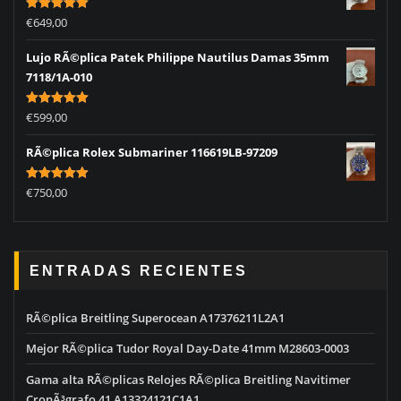
Rated
5.00
€
649,00
out of 5
Lujo RÃ©plica Patek Philippe Nautilus Damas 35mm
7118/1A-010
Rated
5.00
€
599,00
out of 5
RÃ©plica Rolex Submariner 116619LB-97209
Rated
5.00
€
750,00
out of 5
ENTRADAS RECIENTES
RÃ©plica Breitling Superocean A17376211L2A1
Mejor RÃ©plica Tudor Royal Day-Date 41mm M28603-0003
Gama alta RÃ©plicas Relojes RÃ©plica Breitling Navitimer
CronÃ³grafo 41 A13324121C1A1