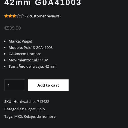
42mm G0A41003
(
2
customer reviews)
Rated
1
3.00
€
599,00
out of 5
based
on
customer
Marca
: Piaget
rating
Modelo
: Polo’ S G0A41003
GÃ©nero
: Hombre
Movimiento
: Cal.1110P
TamaÃ±o de la caja
: 42 mm
RÃ©plica
Add to cart
Piaget
Polo
S
SKU:
Hontwatches 713482
42mm
Categories:
Piaget
,
Solo
G0A41003
Tags:
MKS
,
Relojes de hombre
quantity