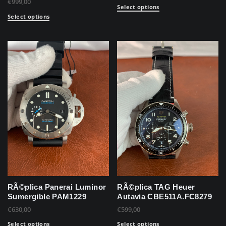
€
999,00
Select options
Select options
RÃ©plica Panerai Luminor
RÃ©plica TAG Heuer
Sumergible PAM1229
Autavia CBE511A.FC8279
€
630,00
€
599,00
Select options
Select options