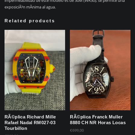
impermeabilidad de este modelo es de 30M (WR30); se permite una
exposiciÃ³n mÃ­nima al agua.
Related products
RÃ©plica Richard Mille
RÃ©plica Franck Muller
Rafael Nadal RM027-03
8880 CH NR Horas Locas
Tourbillon
€
699,00