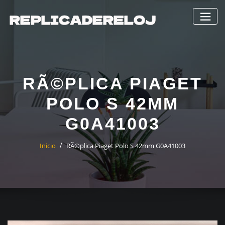
Saltar
al
contenido
RÃ©PLICA PIAGET
POLO S 42MM
G0A41003
Inicio
RÃ©plica Piaget Polo S 42mm G0A41003