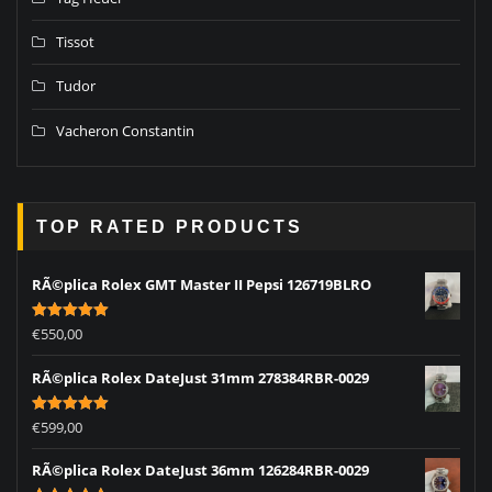
Tissot
Tudor
Vacheron Constantin
TOP RATED PRODUCTS
RÃ©plica Rolex GMT Master II Pepsi 126719BLRO
Rated
5.00
€
550,00
out of 5
RÃ©plica Rolex DateJust 31mm 278384RBR-0029
Rated
5.00
€
599,00
out of 5
RÃ©plica Rolex DateJust 36mm 126284RBR-0029