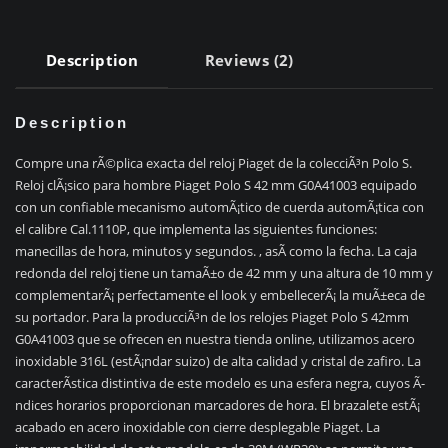
Description
Reviews (2)
Description
Compre una rÃ©plica exacta del reloj Piaget de la colecciÃ³n Polo S.
Reloj clÃ¡sico para hombre Piaget Polo S 42 mm G0A41003 equipado
con un confiable mecanismo automÃ¡tico de cuerda automÃ¡tica con
el calibre Cal.1110P, que implementa las siguientes funciones:
manecillas de hora, minutos y segundos. , asÃ­ como la fecha. La caja
redonda del reloj tiene un tamaÃ±o de 42 mm y una altura de 10 mm y
complementarÃ¡ perfectamente el look y embellecerÃ¡ la muÃ±eca de
su portador. Para la producciÃ³n de los relojes Piaget Polo S 42mm
G0A41003 que se ofrecen en nuestra tienda online, utilizamos acero
inoxidable 316L (estÃ¡ndar suizo) de alta calidad y cristal de zafiro. La
caracterÃ­stica distintiva de este modelo es una esfera negra, cuyos Ã­
ndices horarios proporcionan marcadores de hora. El brazalete estÃ¡
acabado en acero inoxidable con cierre desplegable Piaget. La