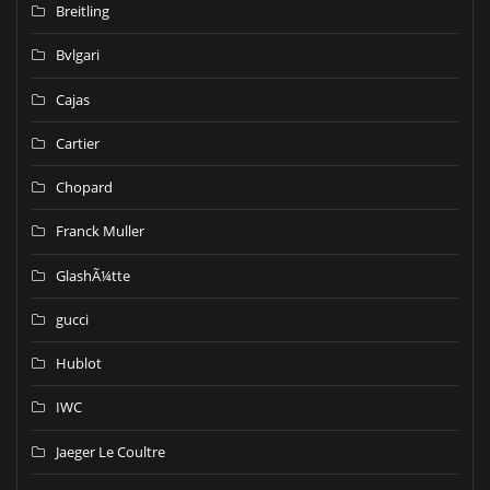
Breitling
Bvlgari
Cajas
Cartier
Chopard
Franck Muller
GlashÃ¼tte
gucci
Hublot
IWC
Jaeger Le Coultre