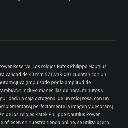
Marcha
Fase
Lunar
40mm
5712/1R-
001
Oro
Rosa
 Power Reserve. Los relojes Patek Philippe Nautilus
quantity
ra calidad de 40 mm 5712/1R-001 cuentan con un
utomÃ¡tica (impulsado por la amplitud de
 tambiÃ©n incluye manecillas de hora, minutos y
guridad. La caja octogonal de un reloj rosa, con un
omplementarÃ¡ perfectamente la imagen y decorarÃ¡
n de los relojes Patek Philippe Nautilus Power
frecen en nuestra tienda online, se utiliza acero