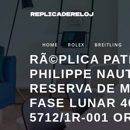
Saltar
al
contenido
HOME
ROLEX
BREITLING
RÃ©PLICA PA
PHILIPPE NAU
RESERVA DE 
FASE LUNAR 
5712/1R-001 