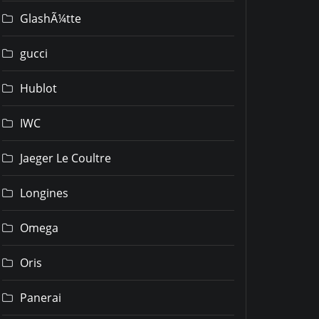
GlashÃ¼tte
gucci
Hublot
IWC
Jaeger Le Coultre
Longines
Omega
Oris
Panerai