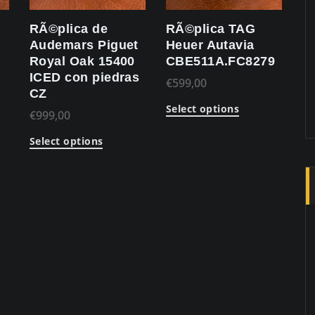
RÃ©plica de
RÃ©plica TAG
Audemars Piguet
Heuer Autavia
Royal Oak 15400
CBE511A.FC8279
ICED con piedras
€
599,00
CZ
Select options
€
999,00
Select options