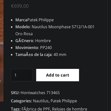
€
699,00
Marca
Patek Philippe
Modelo
: Nautilus Moonphase 5712/1A-001
Oro Rosa
GÃ©nero
: Hombre
Movimiento
: PP240
TamaÃ±o de la caja
: 40 mm
RÃ©plica
Add to cart
Patek
Philippe
SKU:
Hontwatches 713465
Nautilus
Reserva
Categories:
Nautilus
,
Patek Philippe
de
Tags:
FÃ¡brica de PPF
,
Relojes de hombre