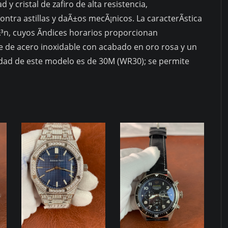
d y cristal de zafiro de alta resistencia,
ntra astillas y daÃ±os mecÃ¡nicos. La caracterÃ­stica
Ã³n, cuyos Ã­ndices horarios proporcionan
e de acero inoxidable con acabado en oro rosa y un
lidad de este modelo es de 30M (WR30); se permite