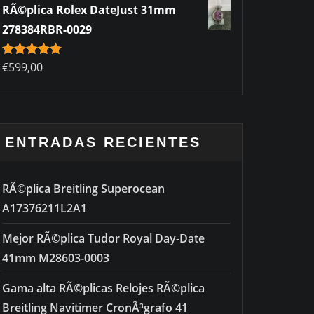
RÃ©plica Rolex DateJust 31mm
278384RBR-0029
Rated
€
599,00
5.00
out of 5
ENTRADAS RECIENTES
RÃ©plica Breitling Superocean
A17376211L2A1
Mejor RÃ©plica Tudor Royal Day-Date
41mm M28603-0003
Gama alta RÃ©plicas Relojes RÃ©plica
Breitling Navitimer CronÃ³grafo 41