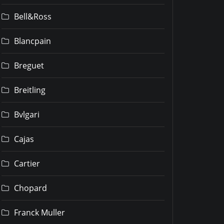
Bell&Ross
Blancpain
Breguet
Breitling
Bvlgari
Cajas
Cartier
Chopard
Franck Muller