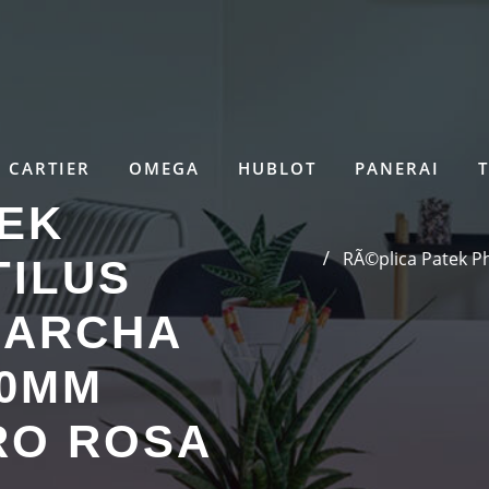
CARTIER
OMEGA
HUBLOT
PANERAI
TEK
RÃ©plica Patek Ph
TILUS
MARCHA
40MM
ORO ROSA