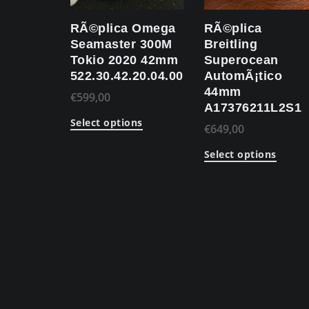
RÃ©plica Omega
RÃ©plica
Seamaster 300M
Breitling
Tokio 2020 42mm
Superocean
522.30.42.20.04.001
AutomÃ¡tico
44mm
€
599,00
A17376211L2S1
Select options
€
649,00
Select options