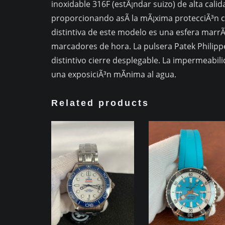
inoxidable 316F (estÃ¡ndar suizo) de alta calida
proporcionando asÃ­ la mÃ¡xima protecciÃ³n co
distintiva de este modelo es una esfera marr
marcadores de hora. La pulsera Patek Philipp
distintivo cierre desplegable. La impermeabi
una exposiciÃ³n mÃ­nima al agua.
Related products