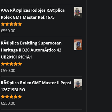
out of 5
AAA RÃ©plicas Relojes RÃ©plica
Rolex GMT Master Ref.1675
Rated
€
550,00
5.00
out of 5
RÃ©plica Breitling Superocean
Heritage II B20 AutomÃ¡tico 42
UB2010161C1A1
Rated
€
590,00
5.00
out of 5
RÃ©plica Rolex GMT Master II Pepsi
126719BLRO
Rated
€
550,00
5.00
out of 5