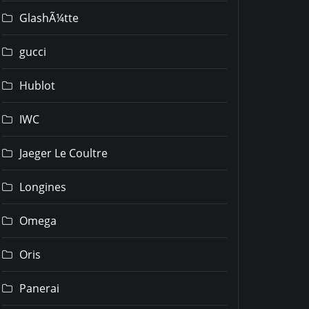
GlashÃ¼tte
gucci
Hublot
IWC
Jaeger Le Coultre
Longines
Omega
Oris
Panerai