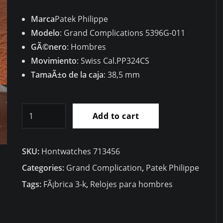
Marca
Patek Philippe
Modelo
: Grand Complications 5396G-011
GÃ©nero
: Hombres
Movimiento
: Swiss Cal.PP324CS
TamaÃ±o de la caja
: 38,5 mm
RÃ©plica
Add to cart
Patek
Philippe
SKU:
Hontwatches 713456
Complicaciones
Calendario
Categories:
Grand Complication
,
Patek Philippe
Anual
Tags:
FÃ¡brica 3-k
,
Relojes para hombres
38,5mm
5396G-
011