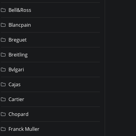
Bell&Ross
Blancpain
Breguet
Breitling
Bvlgari
Cajas
Cartier
Chopard
Franck Muller