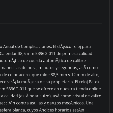
quantity
o Anual de Complicaciones. El clÃ¡sico reloj para
 Calendar 38,5 mm 5396G-011 de primera calidad
automÃ¡tico de cuerda automÃ¡tica de calibre
: manecillas de hora, minutos y segundos, asÃ­ como
nda de color acero, que mide 38,5 mm y 12 mm de alto,
orarÃ¡ la muÃ±eca de su propietario. El reloj Patek
mm 5396G-011 que se ofrece en nuestra tienda online
a calidad (estÃ¡ndar suizo), asÃ­ como cristal de zafiro
otecciÃ³n contra astillas y daÃ±os mecÃ¡nicos. Una
 esfera blanca, cuyos Ã­ndices horarios estÃ¡n