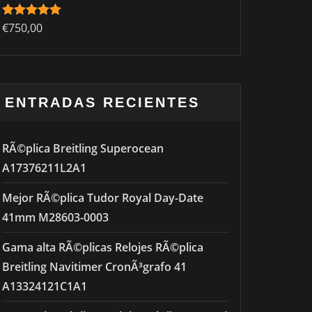
Rated
€
750,00
5.00
out of 5
ENTRADAS RECIENTES
RÃ©plica Breitling Superocean
A17376211L2A1
Mejor RÃ©plica Tudor Royal Day-Date
41mm M28603-0003
Gama alta RÃ©plicas Relojes RÃ©plica
Breitling Navitimer CronÃ³grafo 41
A13324121C1A1