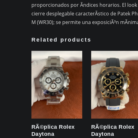
proporcionados por Ã­ndices horarios. El loo
cierre desplegable caracterÃ­stico de Patek Ph
M (WR30); se permite una exposiciÃ³n mÃ­nima
Related products
RÃ©plica Rolex
RÃ©plica Rolex
Daytona
Daytona