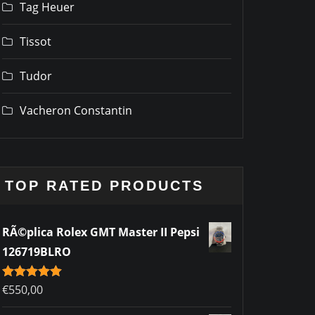
Tag Heuer
Tissot
Tudor
Vacheron Constantin
TOP RATED PRODUCTS
RÃ©plica Rolex GMT Master II Pepsi
126719BLRO
Rated
€
550,00
5.00
out of 5