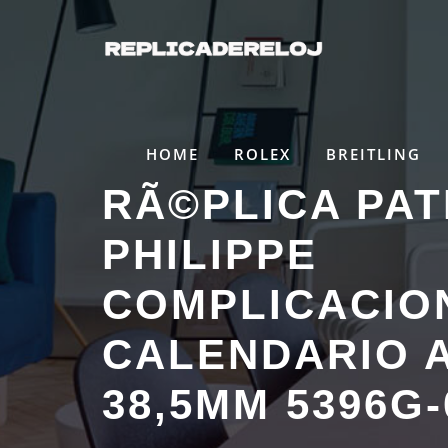
Saltar
al
contenido
HOME
ROLEX
BREITLING
RÃ©PLICA PA
PHILIPPE
COMPLICACIO
CALENDARIO 
38,5MM 5396G-