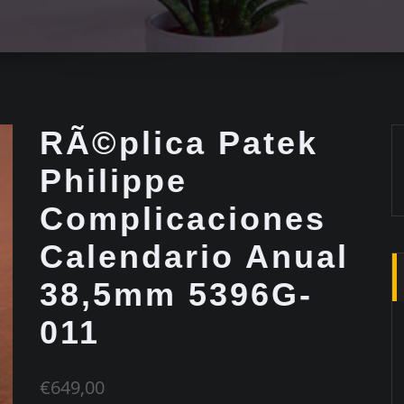
RÃ©plica Patek
Philippe
Complicaciones
Calendario Anual
38,5mm 5396G-
011
€
649,00