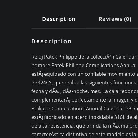
Description
Reviews (0)
Description
Reloj Patek Philippe de la colecciÃ³n Calendari
hombre Patek Philippe Complications Annual
estÃ¡ equipado con un confiable movimiento 
PP324CS, que realiza las siguientes funciones
fecha y dÃ­a. , dÃ­a-noche, mes. La caja redo
complementarÃ¡ perfectamente la imagen y dec
Philippe Complications Annual Calendar 38.5
estÃ¡ fabricado en acero inoxidable 316L de alt
de alta resistencia, que brinda la mÃ¡xima pr
caracterÃ­stica distintiva de este modelo es la