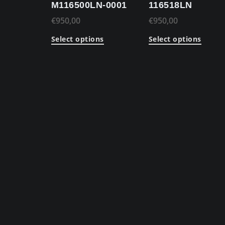
M116500LN-0001
116518LN
€
950,00
€
950,00
Select options
Select options