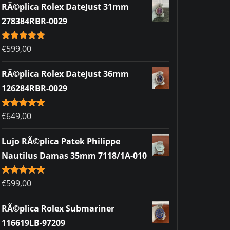
RÃ©plica Rolex DateJust 31mm
278384RBR-0029
Rated
€
599,00
5.00
out of 5
RÃ©plica Rolex DateJust 36mm
126284RBR-0029
Rated
€
649,00
5.00
out of 5
Lujo RÃ©plica Patek Philippe
Nautilus Damas 35mm 7118/1A-010
Rated
€
599,00
5.00
out of 5
RÃ©plica Rolex Submariner
116619LB-97209