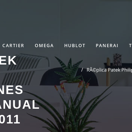
CARTIER
OMEGA
HUBLOT
PANERAI
TEK
RÃ©plica Patek Phil
NES
ANUAL
011