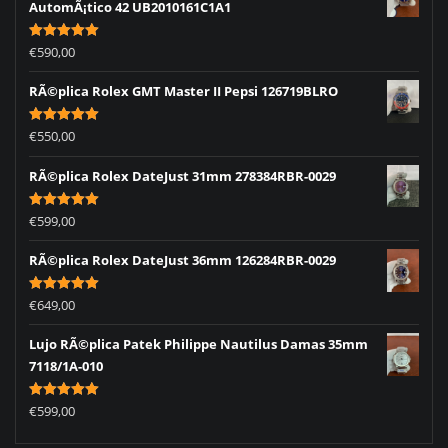
AutomÃ¡tico 42 UB2010161C1A1
Rated
5.00
€
590,00
out of 5
RÃ©plica Rolex GMT Master II Pepsi 126719BLRO
Rated
5.00
€
550,00
out of 5
RÃ©plica Rolex DateJust 31mm 278384RBR-0029
Rated
5.00
€
599,00
out of 5
RÃ©plica Rolex DateJust 36mm 126284RBR-0029
Rated
5.00
€
649,00
out of 5
Lujo RÃ©plica Patek Philippe Nautilus Damas 35mm
7118/1A-010
Rated
5.00
€
599,00
out of 5