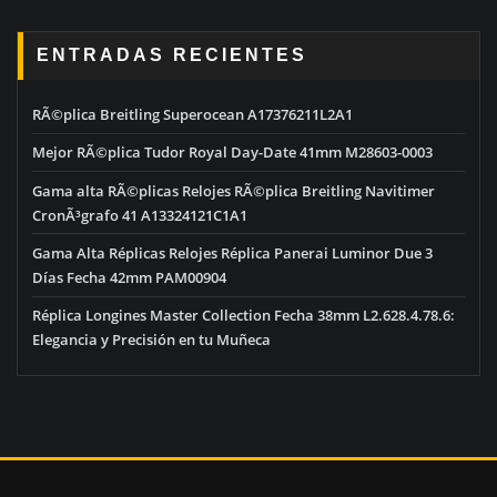
ENTRADAS RECIENTES
RÃ©plica Breitling Superocean A17376211L2A1
Mejor RÃ©plica Tudor Royal Day-Date 41mm M28603-0003
Gama alta RÃ©plicas Relojes RÃ©plica Breitling Navitimer
CronÃ³grafo 41 A13324121C1A1
Gama Alta Réplicas Relojes Réplica Panerai Luminor Due 3
Días Fecha 42mm PAM00904
Réplica Longines Master Collection Fecha 38mm L2.628.4.78.6:
Elegancia y Precisión en tu Muñeca