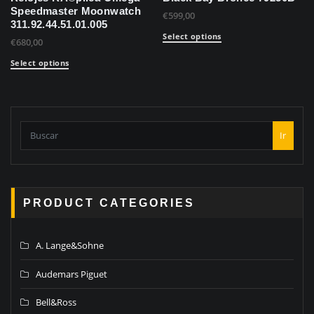
Speedmaster Moonwatch
€
599,00
311.92.44.51.01.005
Select options
€
680,00
Select options
Ir
PRODUCT CATEGORIES
A. Lange&Sohne
Audemars Piguet
Bell&Ross