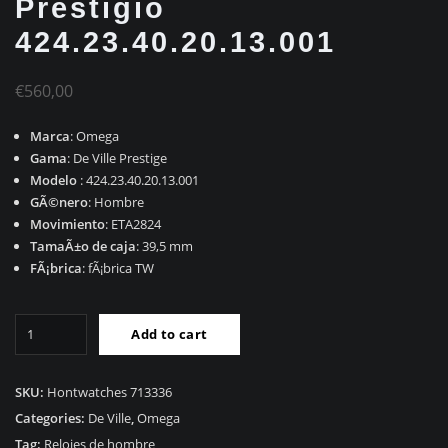
Prestigio
424.23.40.20.13.001
€
560,00
Marca
: Omega
Gama
: De Ville Prestige
Modelo
: 424.23.40.20.13.001
GÃ©nero
: Hombre
Movimiento
: ETA2824
TamaÃ±o de caja
: 39,5 mm
FÃ¡brica
: fÃ¡brica TW
RÃ©plica
Add to cart
Omega
De
Ville
SKU:
Hontwatches 713336
Prestigio
Categories:
De Ville
,
Omega
424.23.40.20.13.001
Tag:
Relojes de hombre