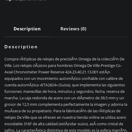
quantity
Description
Reviews (0)
Description
Compre rÃ©plicas de relojes de precisiÃ³n Omega de la colecciÃ³n De
Ville. Los relojes clÃ¡sicos para hombres Omega De Ville Prestige Co-
Axial Chronometer Power Reserve 424.23.40.21.13.001 estÃ¡n
equipados con un movimiento automÃ¡tico confiable con calibre de
cuerda automÃ¡tica «ETA2824» (Suiza), que implementa las siguientes
funciones: manecillas de hora, minutos y segundos, fecha, reserva de
marcha. La caja redonda de acero con un diÃ¡metro de 39,5 mm y un
grosor de 12,5 mm complementa perfectamente la imagen y adorna la
muÃ±eca de su propietario. Para la fabricaciÃ³n de las rÃ©plicas de
relojes De Ville que se ofrecen en nuestra tienda online se utiliza acero
inoxidable 316F de alta calidad (estÃ¡ndar suizo), asÃ­ como cristal de
zafiro. La caracterÃ­stica distintiva de este modelo es la esfera marrÃ³n,