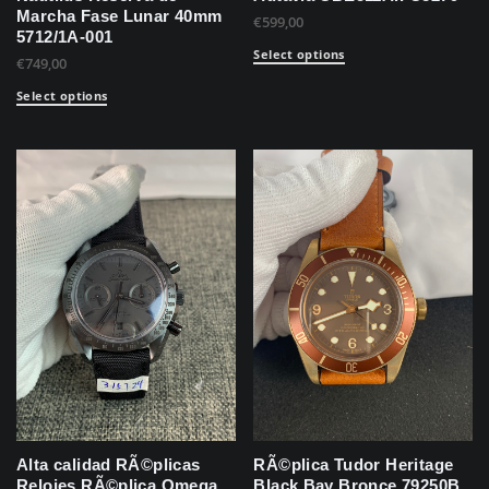
Marcha Fase Lunar 40mm
€
599,00
5712/1A-001
Select options
€
749,00
Select options
Alta calidad RÃ©plicas
RÃ©plica Tudor Heritage
Relojes RÃ©plica Omega
Black Bay Bronce 79250B