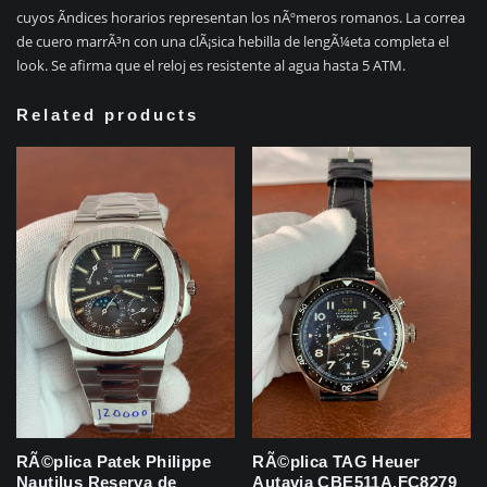
cuyos Ã­ndices horarios representan los nÃºmeros romanos. La correa
de cuero marrÃ³n con una clÃ¡sica hebilla de lengÃ¼eta completa el
look. Se afirma que el reloj es resistente al agua hasta 5 ATM.
Related products
RÃ©plica Patek Philippe
RÃ©plica TAG Heuer
Nautilus Reserva de
Autavia CBE511A.FC8279