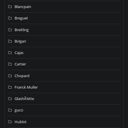
Blancpain
Breguet
Breitling
Bvlgari
Cajas
Cartier
Chopard
Franck Muller
GlashÃ¼tte
gucci
Hublot