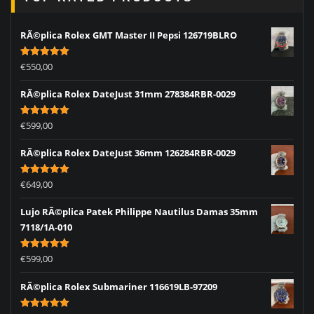
RÃ©plica Rolex GMT Master II Pepsi 126719BLRO
Rated
5.00
€
550,00
out of 5
RÃ©plica Rolex DateJust 31mm 278384RBR-0029
Rated
5.00
€
599,00
out of 5
RÃ©plica Rolex DateJust 36mm 126284RBR-0029
Rated
5.00
€
649,00
out of 5
Lujo RÃ©plica Patek Philippe Nautilus Damas 35mm
7118/1A-010
Rated
5.00
€
599,00
out of 5
RÃ©plica Rolex Submariner 116619LB-97209