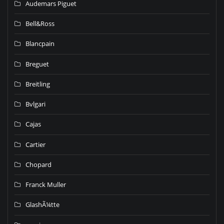
Audemars Piguet
Bell&Ross
Blancpain
Breguet
Breitling
Bvlgari
Cajas
Cartier
Chopard
Franck Muller
GlashÃ¼tte