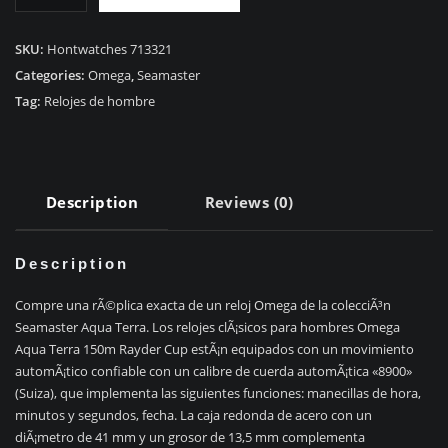
Omega
Aqua
Terra
SKU:
Hontwatches 713321
150m
Categories:
Omega
,
Seamaster
Copa
Tag:
Relojes de hombre
Rayder
quantity
Description
Reviews (0)
Description
Compre una rÃ©plica exacta de un reloj Omega de la colecciÃ³n
Seamaster Aqua Terra. Los relojes clÃ¡sicos para hombres Omega
Aqua Terra 150m Rayder Cup estÃ¡n equipados con un movimiento
automÃ¡tico confiable con un calibre de cuerda automÃ¡tica «8900»
(Suiza), que implementa las siguientes funciones: manecillas de hora,
minutos y segundos, fecha. La caja redonda de acero con un
diÃ¡metro de 41 mm y un grosor de 13,5 mm complementa