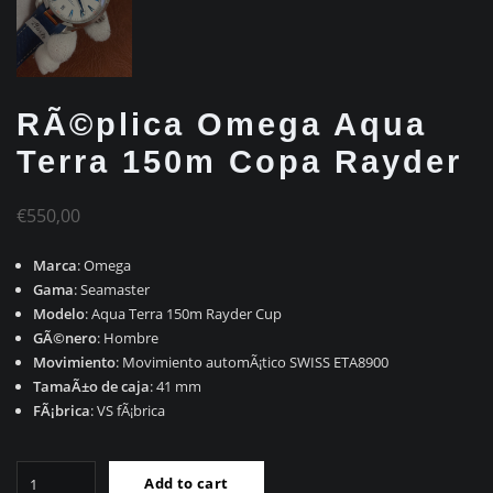
RÃ©plica Omega Aqua
Terra 150m Copa Rayder
€
550,00
Marca
: Omega
Gama
: Seamaster
Modelo
: Aqua Terra 150m Rayder Cup
GÃ©nero
: Hombre
Movimiento
: Movimiento automÃ¡tico SWISS ETA8900
TamaÃ±o de caja
: 41 mm
FÃ¡brica
: VS fÃ¡brica
RÃ©plica
Add to cart