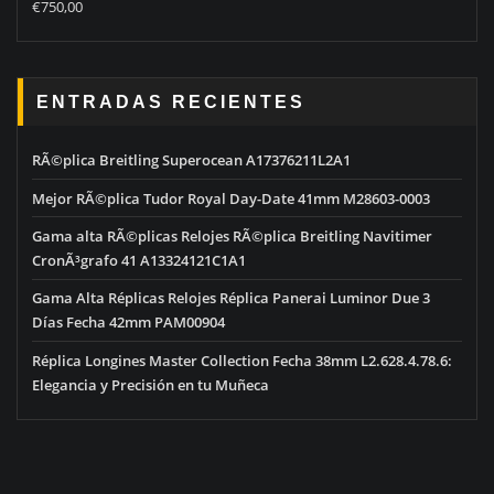
Rated
5.00
€
750,00
out of 5
ENTRADAS RECIENTES
RÃ©plica Breitling Superocean A17376211L2A1
Mejor RÃ©plica Tudor Royal Day-Date 41mm M28603-0003
Gama alta RÃ©plicas Relojes RÃ©plica Breitling Navitimer
CronÃ³grafo 41 A13324121C1A1
Gama Alta Réplicas Relojes Réplica Panerai Luminor Due 3
Días Fecha 42mm PAM00904
Réplica Longines Master Collection Fecha 38mm L2.628.4.78.6:
Elegancia y Precisión en tu Muñeca