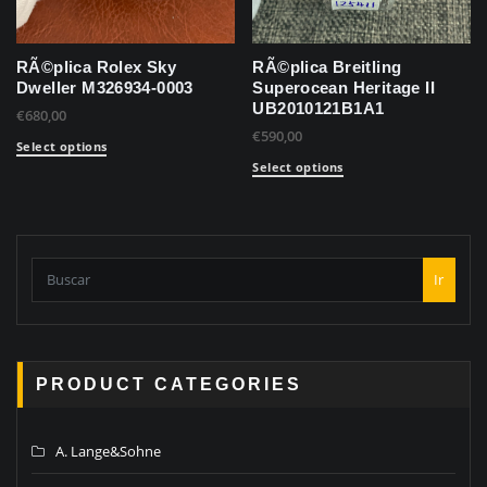
RÃ©plica Rolex Sky
RÃ©plica Breitling
Dweller M326934-0003
Superocean Heritage II
UB2010121B1A1
€
680,00
€
590,00
Select options
Select options
Ir
PRODUCT CATEGORIES
A. Lange&Sohne