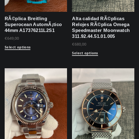
RÃ©plica Breitling
Alta calidad RÃ©plicas
Superocean AutomÃ¡tico
Relojes RÃ©plica Omega
44mm A17376211L2S1
Speedmaster Moonwatch
311.92.44.51.01.005
€
649,00
€
680,00
Select options
Select options