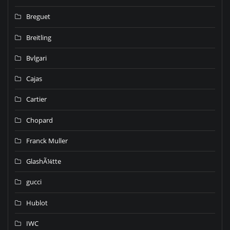
Breguet
Breitling
Bvlgari
Cajas
Cartier
Chopard
Franck Muller
GlashÃ¼tte
gucci
Hublot
IWC