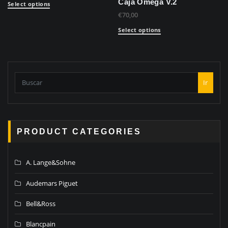
Caja Omega V.2
Select options
€
70,00
Select options
Ir
PRODUCT CATEGORIES
A. Lange&Sohne
Audemars Piguet
Bell&Ross
Blancpain