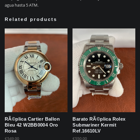
agua hasta 5 ATM.
Related products
RÃ©plica Cartier Ballon
Barato RÃ©plica Rolex
Bleu 42 W2BB0004 Oro
Submariner Kermit
Rosa
Ref.16610LV
€
549,00
€
550,00