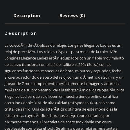
Description
Reviews (0)
Description
La colecciÃ³n de rÃ©plicas de relojes Longines Elegance Ladies es un
reloj de precisiÃ³n. Los relojes clÃ¡sicos para mujer de la colecciÃ³n
Longines Elegance Ladies estÃ¡n equipados con un fiable movimiento
de cuarzo (funciona con pilas) del calibre «L250» (Suiza) con las
siguientes funciones: manecillas de hora, minutos y segundos, fecha.
El cuerpo redondo de acero del reloj con un diÃ¡metro de 26 mm y un
grosor de 7 mm complementa perfectamente la imagen y adorna la
muÃ±eca de su propietario. Para la fabricaciÃ³n de los relojes rÃ©plica
Elegance Ladies, que se ofrecen en nuestra tienda online, se utiliza
acero inoxidable 316L de alta calidad (estÃ¡ndar suizo), asÃ­ como
cristal de zafiro. Una caracterÃ­stica distintiva de este modelo es la
esfera rosa, cuyos Ã­ndices horarios estÃ¡n representados por
nÃºmeros romanos. El brazalete de acero inoxidable con cierre
desplegable completa el look. Se afirma que el reloj es resistente al