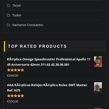
Tissot
Tudor
Vacheron Constantin
TOP RATED PRODUCTS
RÃ©plica Omega Speedmaster Professional Apollo 11
45 Aniversario 42mm 311.62.42.30.06.001
Rated
5.00
€
649,00
out of 5
AAA RÃ©plicas Relojes RÃ©plica Rolex GMT Master
Ref.1675
Rated
5.00
€
550,00
out of 5