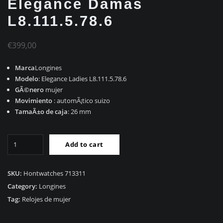
Elegance Damas
L8.111.5.78.6
€
399,00
Marca
Longines
Modelo
: Elegance Ladies L8.111.5.78.6
GÃ©nero
mujer
Movimiento
: automÃ¡tico suizo
TamaÃ±o de caja
: 26 mm
RÃ©plica
Add to cart
Longines
Elegance
Damas
SKU:
Hontwatches 713311
L8.111.5.78.6
Category:
Longines
quantity
Tag:
Relojes de mujer