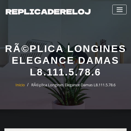
Saltar
al
contenido
RÃ©PLICA LONGINES
ELEGANCE DAMAS
L8.111.5.78.6
Inicio
RÃ©plica Longines Elegance Damas L8.111.5.78.6