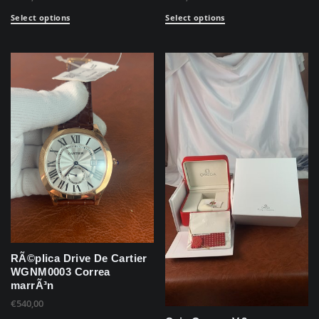
Select options
Select options
RÃ©plica Drive De Cartier
WGNM0003 Correa
marrÃ³n
€
540,00