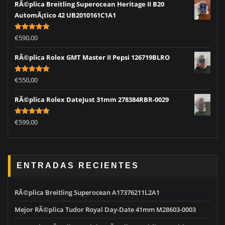
RÃ©plica Breitling Superocean Heritage II B20
AutomÃ¡tico 42 UB2010161C1A1
Rated
5.00
€
590,00
out of 5
RÃ©plica Rolex GMT Master II Pepsi 126719BLRO
Rated
5.00
€
550,00
out of 5
RÃ©plica Rolex DateJust 31mm 278384RBR-0029
Rated
5.00
€
599,00
out of 5
ENTRADAS RECIENTES
RÃ©plica Breitling Superocean A17376211L2A1
Mejor RÃ©plica Tudor Royal Day-Date 41mm M28603-0003