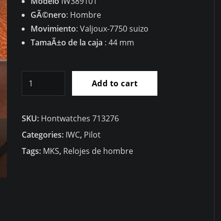
Modelo
IW389101
GÃ©nero
: Hombre
Movimiento
: Valjoux-7750 suizo
TamaÃ±o de la caja
: 44 mm
RÃ©plica
Add to cart
IWC
Reloj
SKU:
Hontwatches 713276
de
Aviador
Categories:
IWC
,
Pilot
CronÃ³grafo
Tags:
MKS
,
Relojes de hombre
Top
Gun
44mm
IW389101
quantity