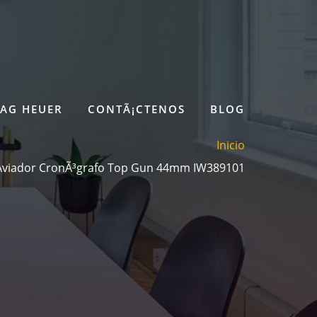
TAG HEUER
CONTÃ¡CTENOS
BLOG
Inicio
 Aviador CronÃ³grafo Top Gun 44mm IW389101