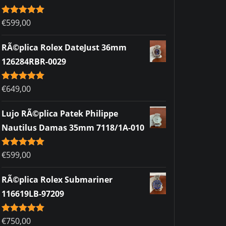
Rated
€
599,00
5.00
out of 5
RÃ©plica Rolex DateJust 36mm
126284RBR-0029
Rated
€
649,00
5.00
out of 5
Lujo RÃ©plica Patek Philippe
Nautilus Damas 35mm 7118/1A-010
Rated
€
599,00
5.00
out of 5
RÃ©plica Rolex Submariner
116619LB-97209
Rated
€
750,00
5.00