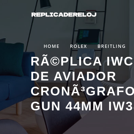
Saltar
al
contenido
HOME
ROLEX
BREITLING
RÃ©PLICA IWC
DE AVIADOR
CRONÃ³GRAFO
GUN 44MM IW3