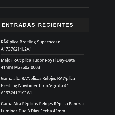
out of 5
ENTRADAS RECIENTES
RÃ©plica Breitling Superocean
A17376211L2A1
Mejor RÃ©plica Tudor Royal Day-Date
41mm M28603-0003
Gama alta RÃ©plicas Relojes RÃ©plica
Breitling Navitimer CronÃ³grafo 41
A13324121C1A1
Gama Alta Réplicas Relojes Réplica Panerai
Luminor Due 3 Días Fecha 42mm