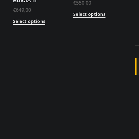
EdiciÃ³n
€
550,00
€
649,00
Select options
Select options