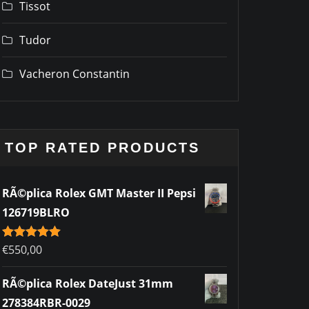
Tissot
Tudor
Vacheron Constantin
TOP RATED PRODUCTS
RÃ©plica Rolex GMT Master II Pepsi
126719BLRO
Rated
€
550,00
5.00
out of 5
RÃ©plica Rolex DateJust 31mm
278384RBR-0029