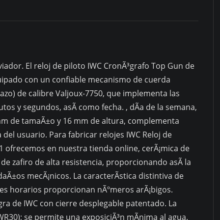
viador. El reloj de piloto IWC CronÃ³grafo Top Gun de
uipado con un confiable mecanismo de cuerda
azo) de calibre Valjoux-7750, que implementa las
utos y segundos, asÃ­ como fecha. , dÃ­a de la semana,
5 mm de tamaÃ±o y 16 mm de altura, complementa
del usuario. Para fabricar relojes IWC Reloj de
ofrecemos en nuestra tienda online, cerÃ¡mica de
 de zafiro de alta resistencia, proporcionando asÃ­ la
Ã±os mecÃ¡nicos. La caracterÃ­stica distintiva de
ces horarios proporcionan nÃºmeros arÃ¡bigos.
gra de IWC con cierre desplegable patentado. La
R30); se permite una exposiciÃ³n mÃ­nima al agua.