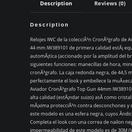
Description
Reviews (0)
Description
Relojes IWC de la colecciÃ³n CronÃ³grafo de A
44 mm IW389101 de primera calidad estÃ¡ eq
automÃ¡tica (accionado por la amplitud del br
siguientes funciones: manecillas de hora, min
cronÃ³grafo. La caja redonda negra, de 44,
perfectamente el look y embellece la muÃ±eca 
Aviador CronÃ³grafo Top Gun 44mm IW389101 
alta calidad (estÃ¡ndar suizo) asÃ­ como cristal
mÃ¡xima protecciÃ³n contra desconchones y da
este modelo es una esfera negra, cuyos Ã­ndi
Completa el look con una correa de nailon ne
impermeabilidad de este modelo es de 30M (W