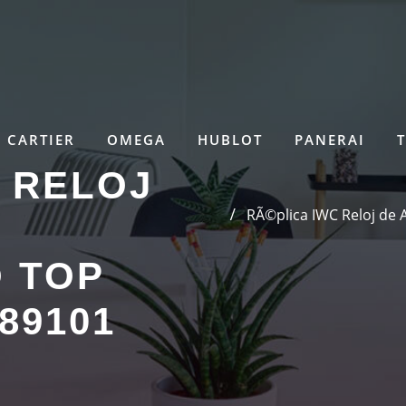
CARTIER
OMEGA
HUBLOT
PANERAI
 RELOJ
RÃ©plica IWC Reloj de
 TOP
89101