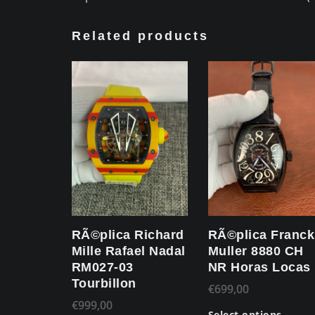
Related products
RÃ©plica Richard
RÃ©plica Franck
Mille Rafael Nadal
Muller 8880 CH
RM027-03
NR Horas Locas
Tourbillon
€
699,00
€
999,00
Select options