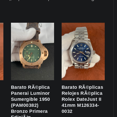
Barato RÃ©plica
Barato RÃ©plicas
Panerai Luminor
Relojes RÃ©plica
Sumergible 1950
Rolex DateJust II
(PAM00382)
41mm M126334-
Bronzo Primera
0032