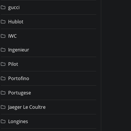
gucci
Hublot
IWC
Ingenieur
Pilot
Portofino
Portugese
Jaeger Le Coultre
Longines