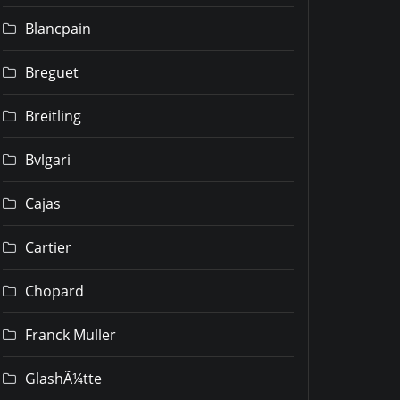
Blancpain
Breguet
Breitling
Bvlgari
Cajas
Cartier
Chopard
Franck Muller
GlashÃ¼tte