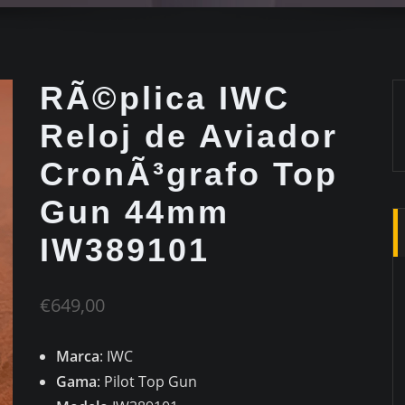
RÃ©plica IWC
Reloj de Aviador
CronÃ³grafo Top
Gun 44mm
IW389101
€
649,00
Marca
: IWC
Gama
: Pilot Top Gun