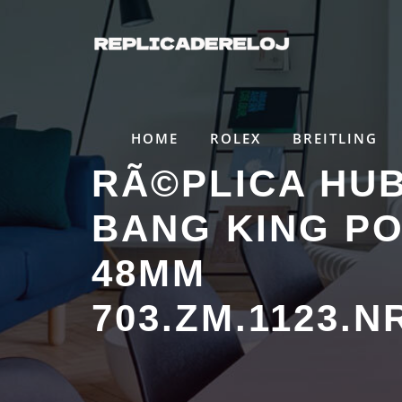
Saltar
al
contenido
HOME
ROLEX
BREITLING
RÃ©PLICA HUB
BANG KING P
48MM
703.ZM.1123.N