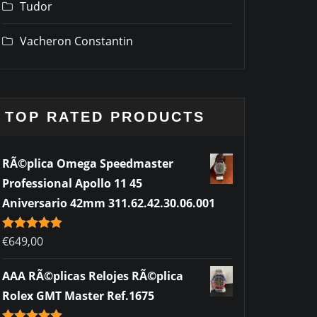
Tudor
Vacheron Constantin
TOP RATED PRODUCTS
RÃ©plica Omega Speedmaster
Professional Apollo 11 45
Aniversario 42mm 311.62.42.30.06.001
Rated
€
649,00
5.00
out of 5
AAA RÃ©plicas Relojes RÃ©plica
Rolex GMT Master Ref.1675