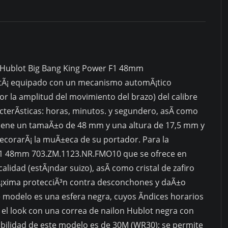
El Hublot Big Bang King Power F1 48mm
tÃ¡ equipado con un mecanismo automÃ¡tico
r la amplitud del movimiento del brazo) del calibre
terÃ­sticas: horas, minutos. y segundero, asÃ­ como
j tiene un tamaÃ±o de 48 mm y una altura de 17,5 mm y
corarÃ¡ la muÃ±eca de su portador. Para la
 F1 48mm 703.ZM.1123.NR.FMO10 que se ofrece en
 calidad (estÃ¡ndar suizo), asÃ­ como cristal de zafiro
mÃ¡xima protecciÃ³n contra desconchones y daÃ±o
te modelo es una esfera negra, cuyos Ã­ndices horarios
l look con una correa de nailon Hublot negra con
bilidad de este modelo es de 30M (WR30); se permite