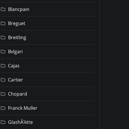
Blancpain
Breguet
Breitling
Bvlgari
Cajas
Cartier
Chopard
Franck Muller
GlashÃ¼tte