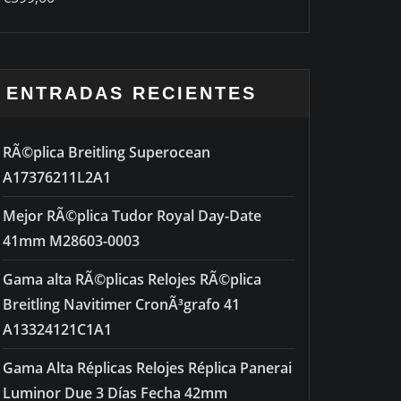
out of 5
ENTRADAS RECIENTES
RÃ©plica Breitling Superocean
A17376211L2A1
Mejor RÃ©plica Tudor Royal Day-Date
41mm M28603-0003
Gama alta RÃ©plicas Relojes RÃ©plica
Breitling Navitimer CronÃ³grafo 41
A13324121C1A1
Gama Alta Réplicas Relojes Réplica Panerai
Luminor Due 3 Días Fecha 42mm