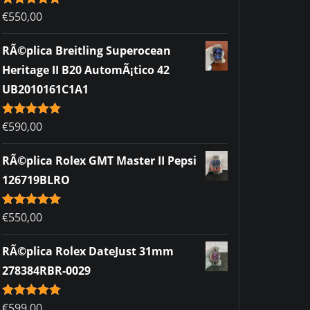
Rated
€
550,00
5.00
out of 5
RÃ©plica Breitling Superocean
Heritage II B20 AutomÃ¡tico 42
UB2010161C1A1
Rated
€
590,00
5.00
out of 5
RÃ©plica Rolex GMT Master II Pepsi
126719BLRO
Rated
€
550,00
5.00
out of 5
RÃ©plica Rolex DateJust 31mm
278384RBR-0029
Rated
€
599,00
5.00