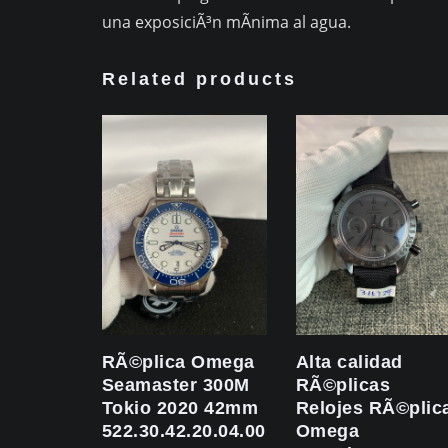
una exposiciÃ³n mÃ­nima al agua.
Related products
RÃ©plica Omega
Alta calidad
Seamaster 300M
RÃ©plicas
Tokio 2020 42mm
Relojes RÃ©plic
522.30.42.20.04.001
Omega