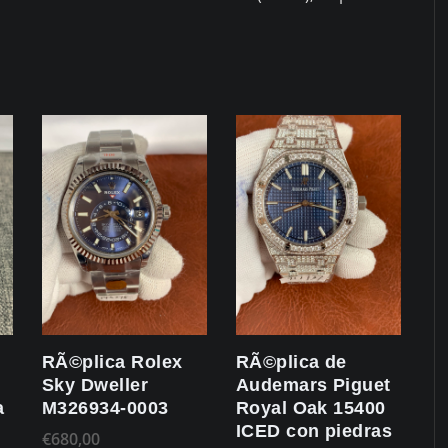
RÃ©plica Rolex
RÃ©plica de
Sky Dweller
Audemars Piguet
a
M326934-0003
Royal Oak 15400
ICED con piedras
€
680,00