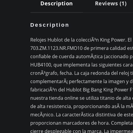
Description
Reviews (1)
Description
Relojes Hublot de la colecciÃ³n King Power. 
703.ZM.1123.NR.FMO10 de primera calidad es
confiable de cuerda automÃ¡tica (accionado po
HUB4100, que implementa las siguientes carac
cronÃ³grafo, fecha. La caja redonda del relo
complementarÃ¡ perfectamente la imagen y de
fabricaciÃ³n del Hublot Big Bang King Power
nuestra tienda online se utiliza titanio de alta
de alta resistencia, proporcionando asÃ­ la 
mecÃ¡nico. La caracterÃ­stica distintiva de es
proporcionan marcadores de hora. Completa e
cierre desplegable con la marca. La impermea