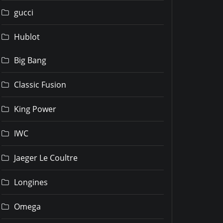
gucci
Hublot
Big Bang
Classic Fusion
King Power
IWC
Jaeger Le Coultre
Longines
Omega