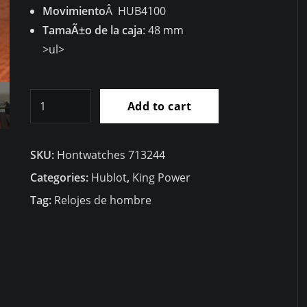
Movimiento
Â HUB4100
TamaÃ±o de la caja
: 48 mm
>ul>
RÃ©plica
Add to cart
Hublot
Big
SKU:
Hontwatches 713244
Bang
King
Categories:
Hublot
,
King Power
Power
Tag:
Relojes de hombre
F1
48mm
703.ZM.1123.NR.FMO10
quantity