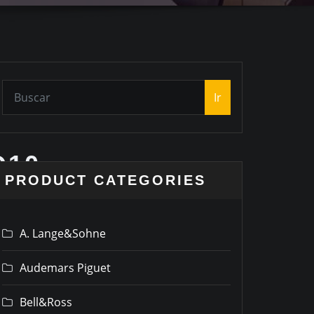
Ir
O10
PRODUCT CATEGORIES
A. Lange&Sohne
Audemars Piguet
Bell&Ross