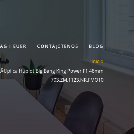
TAG HEUER
CONTÃ¡CTENOS
BLOG
Inicio
Ã©plica Hublot Big Bang King Power F1 48mm
703.ZM.1123.NR.FMO10