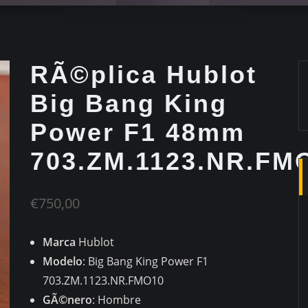
RÃ©plica Hublot
Big Bang King
Power F1 48mm
703.ZM.1123.NR.FM
€
750,00
Marca
Hublot
Modelo
: Big Bang King Power F1
703.ZM.1123.NR.FMO10
GÃ©nero
: Hombre