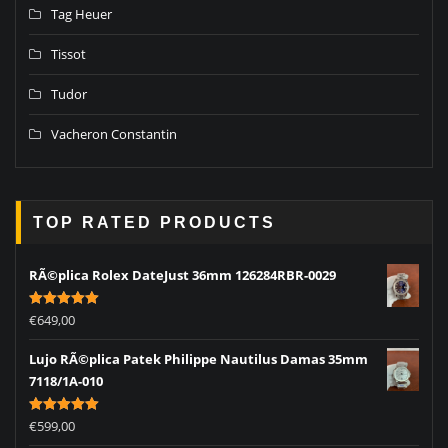
Tag Heuer
Tissot
Tudor
Vacheron Constantin
TOP RATED PRODUCTS
RÃ©plica Rolex DateJust 36mm 126284RBR-0029
Rated
5.00
€
649,00
out of 5
Lujo RÃ©plica Patek Philippe Nautilus Damas 35mm
7118/1A-010
Rated
5.00
€
599,00
out of 5