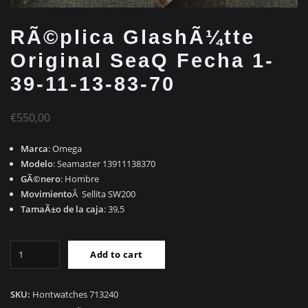
RÃ©plica GlashÃ¼tte
Original SeaQ Fecha 1-
39-11-13-83-70
€
550,00
Marca
: Omega
Modelo
: Seamaster 13911138370
GÃ©nero
: Hombre
Movimiento
Â Sellita SW200
TamaÃ±o de la caja
: 39,5
RÃ©plica
Add to cart
GlashÃ¼tte
Original
SeaQ
SKU:
Hontwatches 713240