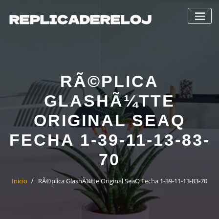
Saltar
al
contenido
RÃ©PLICA
GLASHÃ¼TTE
ORIGINAL SEAQ
FECHA 1-39-11-13-83-
70
Inicio
RÃ©plica GlashÃ¼tte Original SeaQ Fecha 1-39-11-13-83-70