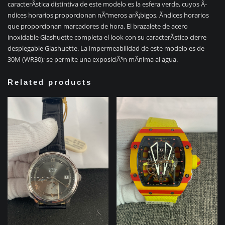
caracterÃ­stica distintiva de este modelo es la esfera verde, cuyos Ã­
ndices horarios proporcionan nÃºmeros arÃ¡bigos, Ã­ndices horarios
que proporcionan marcadores de hora. El brazalete de acero
inoxidable Glashuette completa el look con su caracterÃ­stico cierre
desplegable Glashuette. La impermeabilidad de este modelo es de
30M (WR30); se permite una exposiciÃ³n mÃ­nima al agua.
Related products