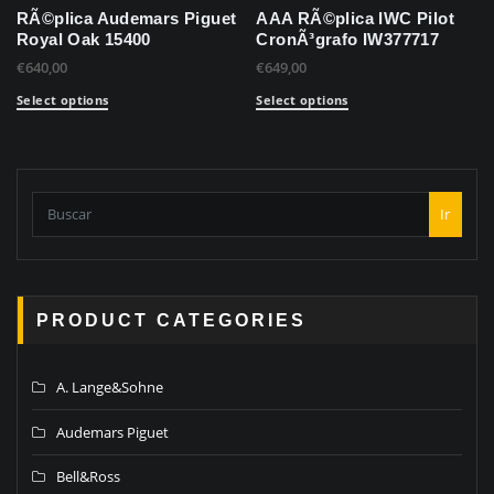
RÃ©plica Audemars Piguet
AAA RÃ©plica IWC Pilot
Royal Oak 15400
CronÃ³grafo IW377717
€
640,00
€
649,00
Select options
Select options
Ir
PRODUCT CATEGORIES
A. Lange&Sohne
Audemars Piguet
Bell&Ross