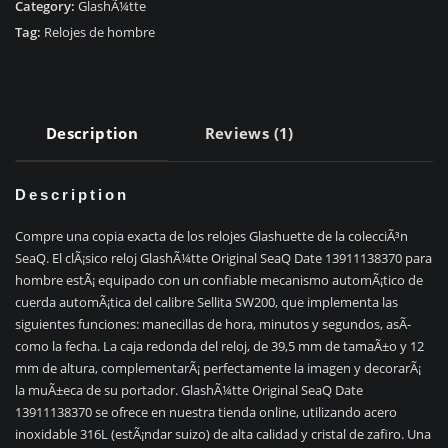
Fecha
Category:
GlashÃ¼tte
1-
Tag:
Relojes de hombre
39-
11-
13-
83-
Description
Reviews (1)
70
quantity
Description
Compre una copia exacta de los relojes Glashuette de la colecciÃ³n
SeaQ. El clÃ¡sico reloj GlashÃ¼tte Original SeaQ Date 13911138370 para
hombre estÃ¡ equipado con un confiable mecanismo automÃ¡tico de
cuerda automÃ¡tica del calibre Sellita SW200, que implementa las
siguientes funciones: manecillas de hora, minutos y segundos, asÃ­
como la fecha. La caja redonda del reloj, de 39,5 mm de tamaÃ±o y 12
mm de altura, complementarÃ¡ perfectamente la imagen y decorarÃ¡
la muÃ±eca de su portador. GlashÃ¼tte Original SeaQ Date
13911138370 se ofrece en nuestra tienda online, utilizando acero
inoxidable 316L (estÃ¡ndar suizo) de alta calidad y cristal de zafiro. Una