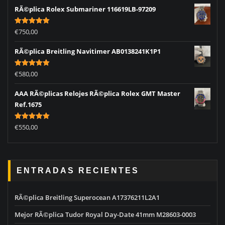
RÃ©plica Rolex Submariner 116619LB-97209
Rated
5.00
€
750,00
out of 5
RÃ©plica Breitling Navitimer AB0138241K1P1
Rated
5.00
€
580,00
out of 5
AAA RÃ©plicas Relojes RÃ©plica Rolex GMT Master
Ref.1675
Rated
5.00
€
550,00
out of 5
ENTRADAS RECIENTES
RÃ©plica Breitling Superocean A17376211L2A1
Mejor RÃ©plica Tudor Royal Day-Date 41mm M28603-0003