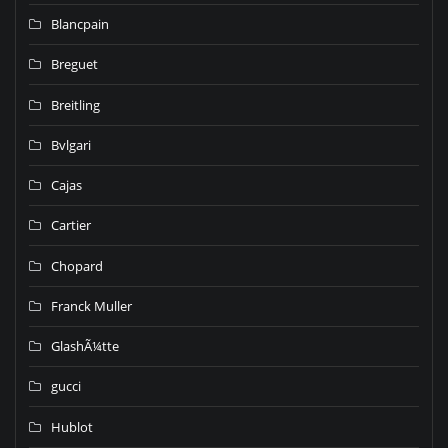
Blancpain
Breguet
Breitling
Bvlgari
Cajas
Cartier
Chopard
Franck Muller
GlashÃ¼tte
gucci
Hublot