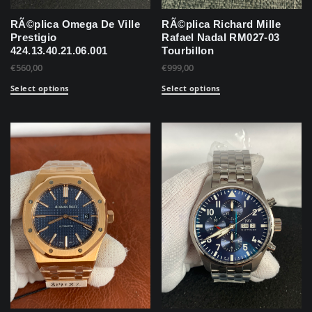
RÃ©plica Omega De Ville
RÃ©plica Richard Mille
Prestigio
Rafael Nadal RM027-03
424.13.40.21.06.001
Tourbillon
€
560,00
€
999,00
Select options
Select options