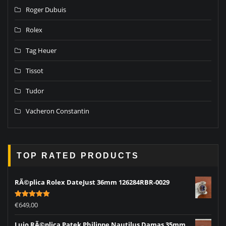
Roger Dubuis
Rolex
Tag Heuer
Tissot
Tudor
Vacheron Constantin
TOP RATED PRODUCTS
RÃ©plica Rolex DateJust 36mm 126284RBR-0029
Rated
5.00
€
649,00
out of 5
Lujo RÃ©plica Patek Philippe Nautilus Damas 35mm