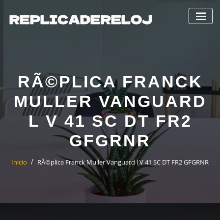
Saltar
al
contenido
RÃ©PLICA FRANCK
MULLER VANGUARD
L V 41 SC DT FR2
GFGRNR
Inicio
RÃ©plica Franck Muller Vanguard l V 41 SC DT FR2 GFGRNR