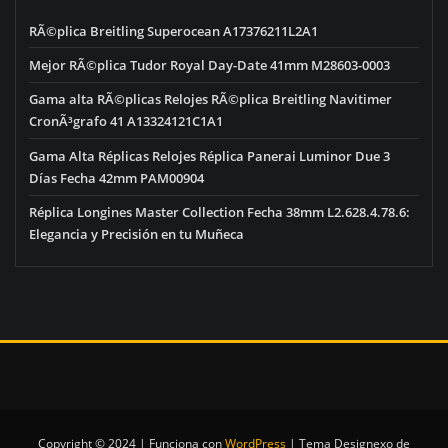
RÃ©plica Breitling Superocean A17376211L2A1
Mejor RÃ©plica Tudor Royal Day-Date 41mm M28603-0003
Gama alta RÃ©plicas Relojes RÃ©plica Breitling Navitimer
CronÃ³grafo 41 A13324121C1A1
Gama Alta Réplicas Relojes Réplica Panerai Luminor Due 3
Días Fecha 42mm PAM00904
Réplica Longines Master Collection Fecha 38mm L2.628.4.78.6:
Elegancia y Precisión en tu Muñeca
Copyright © 2024 | Funciona con
WordPress
|
Tema Designexo de