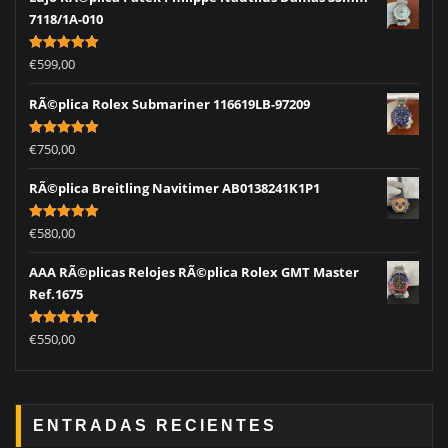
7118/1A-010
Rated
5.00
€
599,00
out of 5
RÃ©plica Rolex Submariner 116619LB-97209
Rated
5.00
€
750,00
out of 5
RÃ©plica Breitling Navitimer AB0138241K1P1
Rated
5.00
€
580,00
out of 5
AAA RÃ©plicas Relojes RÃ©plica Rolex GMT Master
Ref.1675
Rated
5.00
€
550,00
out of 5
ENTRADAS RECIENTES