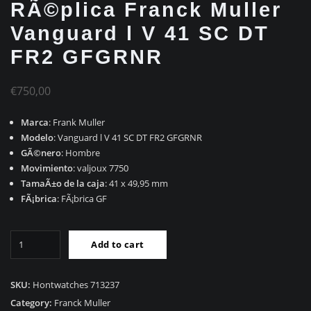
RÃ©plica Franck Muller
Vanguard l V 41 SC DT
FR2 GFGRNR
€
750,00
Marca
: Frank Muller
Modelo
: Vanguard l V 41 SC DT FR2 GFGRNR
GÃ©nero
: Hombre
Movimiento
: valjoux 7750
TamaÃ±o de la caja
: 41 x 49,95 mm
FÃ¡brica
: FÃ¡brica GF
RÃ©plica
Add to cart
Franck
Muller
Vanguard
SKU:
Hontwatches 713237
l
Category:
Franck Muller