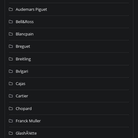
Audemars Piguet
Bell&Ross
Blancpain
Breguet
Breitling
Bvlgari
Cajas
Cartier
Chopard
Franck Muller
GlashÃ¼tte