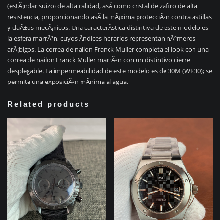
(estÃ¡ndar suizo) de alta calidad, asÃ­ como cristal de zafiro de alta
resistencia, proporcionando asÃ­ la mÃ¡xima protecciÃ³n contra astillas
y daÃ±os mecÃ¡nicos. Una caracterÃ­stica distintiva de este modelo es
la esfera marrÃ³n, cuyos Ã­ndices horarios representan nÃºmeros
arÃ¡bigos. La correa de nailon Franck Muller completa el look con una
correa de nailon Franck Muller marrÃ³n con un distintivo cierre
desplegable. La impermeabilidad de este modelo es de 30M (WR30); se
permite una exposiciÃ³n mÃ­nima al agua.
Related products