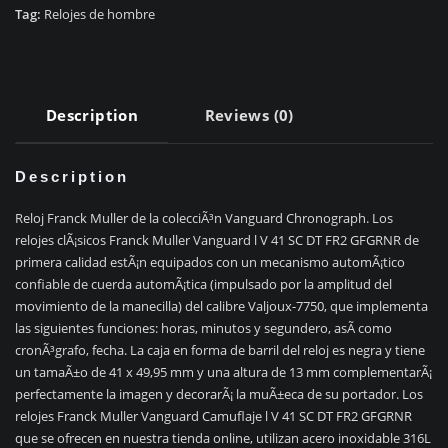
V
Tag:
Relojes de hombre
41
SC
DT
FR2
Description
Reviews (0)
GFGRNR
quantity
Description
Reloj Franck Muller de la colecciÃ³n Vanguard Chronograph. Los
relojes clÃ¡sicos Franck Muller Vanguard l V 41 SC DT FR2 GFGRNR de
primera calidad estÃ¡n equipados con un mecanismo automÃ¡tico
confiable de cuerda automÃ¡tica (impulsado por la amplitud del
movimiento de la manecilla) del calibre Valjoux-7750, que implementa
las siguientes funciones: horas, minutos y segundero, asÃ­ como
cronÃ³grafo, fecha. La caja en forma de barril del reloj es negra y tiene
un tamaÃ±o de 41 x 49,95 mm y una altura de 13 mm complementarÃ¡
perfectamente la imagen y decorarÃ¡ la muÃ±eca de su portador. Los
relojes Franck Muller Vanguard Camuflaje l V 41 SC DT FR2 GFGRNR
que se ofrecen en nuestra tienda online, utilizan acero inoxidable 316L