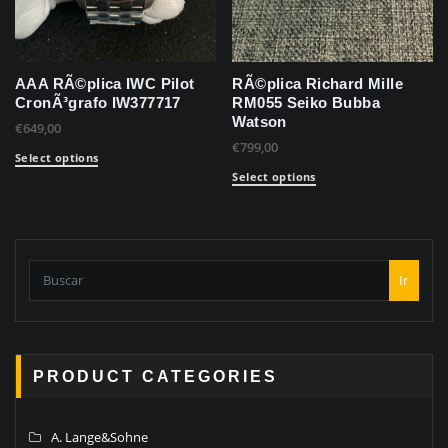
AAA RÃ©plica IWC Pilot
RÃ©plica Richard Mille
CronÃ³grafo IW377717
RM055 Seiko Bubba
Watson
€
649,00
€
799,00
Select options
Select options
Ir
PRODUCT CATEGORIES
A. Lange&Sohne