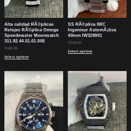
Alta calidad RÃ©plicas
SS RÃ©plica IWC
Relojes RÃ©plica Omega
Ingenieur AutomÃ¡tica
Speedmaster Moonwatch
40mm IW328901
311.92.44.51.01.005
€
599,00
€
680,00
Select options
Select options