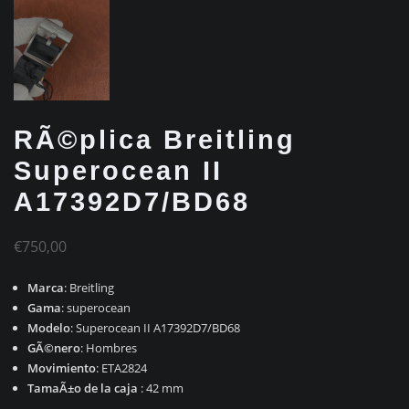
RÃ©plica Breitling
Superocean II
A17392D7/BD68
€
750,00
Marca
: Breitling
Gama
: superocean
Modelo
: Superocean II A17392D7/BD68
GÃ©nero
: Hombres
Movimiento
: ETA2824
TamaÃ±o de la caja
: 42 mm