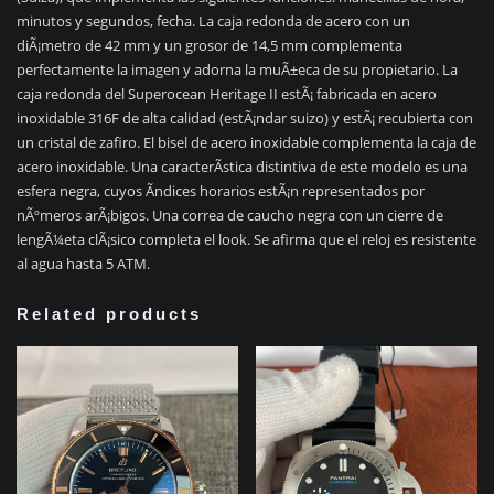
minutos y segundos, fecha. La caja redonda de acero con un
diÃ¡metro de 42 mm y un grosor de 14,5 mm complementa
perfectamente la imagen y adorna la muÃ±eca de su propietario. La
caja redonda del Superocean Heritage II estÃ¡ fabricada en acero
inoxidable 316F de alta calidad (estÃ¡ndar suizo) y estÃ¡ recubierta con
un cristal de zafiro. El bisel de acero inoxidable complementa la caja de
acero inoxidable. Una caracterÃ­stica distintiva de este modelo es una
esfera negra, cuyos Ã­ndices horarios estÃ¡n representados por
nÃºmeros arÃ¡bigos. Una correa de caucho negra con un cierre de
lengÃ¼eta clÃ¡sico completa el look. Se afirma que el reloj es resistente
al agua hasta 5 ATM.
Related products