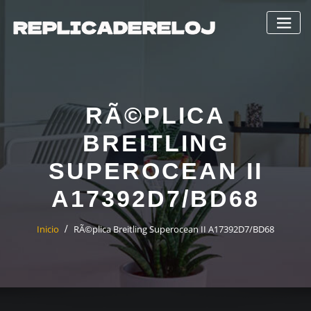
Saltar
al
contenido
RÃ©PLICA
BREITLING
SUPEROCEAN II
A17392D7/BD68
Inicio
RÃ©plica Breitling Superocean II A17392D7/BD68