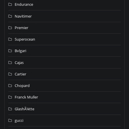
Endurance
Navitimer
Premier
Superocean
Bvlgari
Cajas
Cartier
Chopard
Franck Muller
GlashÃ¼tte
gucci