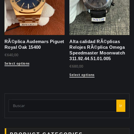
RÃ©plica Audemars Piguet
Alta calidad RÃ©plicas
Royal Oak 15400
Relojes RÃ©plica Omega
Speedmaster Moonwatch
€
640,00
311.92.44.51.01.005
Select options
€
680,00
Select options
Ir