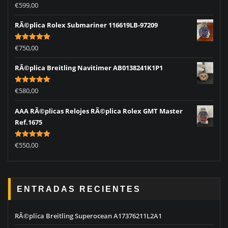
Rated
5.00
€
599,00
out of 5
RÃ©plica Rolex Submariner 116619LB-97209
Rated
5.00
€
750,00
out of 5
RÃ©plica Breitling Navitimer AB0138241K1P1
Rated
5.00
€
580,00
out of 5
AAA RÃ©plicas Relojes RÃ©plica Rolex GMT Master
Ref.1675
Rated
5.00
€
550,00
out of 5
ENTRADAS RECIENTES
RÃ©plica Breitling Superocean A17376211L2A1