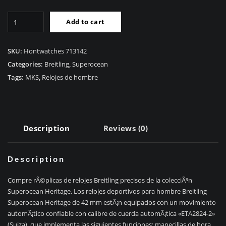
RÃ©plica
Add to cart
Breitling
Superocean
II
SKU:
Hontwatches 713142
A17392D7/BD68
Categories:
Breitling
,
Superocean
quantity
Tags:
MKS
,
Relojes de hombre
Description
Reviews (0)
Description
Compre rÃ©plicas de relojes Breitling precisos de la colecciÃ³n
Superocean Heritage. Los relojes deportivos para hombre Breitling
Superocean Heritage de 42 mm estÃ¡n equipados con un movimiento
automÃ¡tico confiable con calibre de cuerda automÃ¡tica «ETA2824-2»
(Suiza), que implementa las siguientes funciones: manecillas de hora,