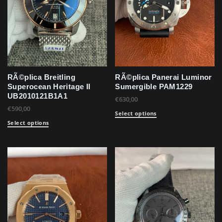
RÃ©plica Breitling
RÃ©plica Panerai Luminor
Superocean Heritage II
Sumergible PAM1229
UB2010121B1A1
€
630,00
€
590,00
Select options
Select options