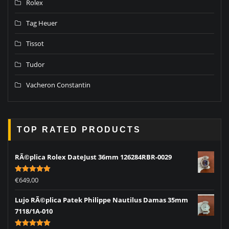
Rolex
Tag Heuer
Tissot
Tudor
Vacheron Constantin
TOP RATED PRODUCTS
RÃ©plica Rolex DateJust 36mm 126284RBR-0029
Rated
5.00
€
649,00
out of 5
Lujo RÃ©plica Patek Philippe Nautilus Damas 35mm
7118/1A-010