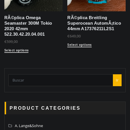
RÃ©plica Omega
RÃ©plica Breitling
Seamaster 300M Tokio
Superocean AutomÃ¡tico
2020 42mm
44mm A17376211L2S1
522.30.42.20.04.001
€
649,00
€
599,00
Select options
Select options
Ir
PRODUCT CATEGORIES
A. Lange&Sohne