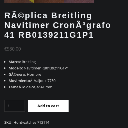
RÃ©plica Breitling
Navitimer CronÃ³grafo
41 RB0139211G1P1
€
580,00
Marca
: Breitling
Modelo
: Navitimer RB0139211G1P1
GÃ©nero
: Hombre
Movimiento
Â Valjoux 7750
TamaÃ±o de caja
: 41 mm
RÃ©plica
Add to cart
Breitling
Navitimer
CronÃ³grafo
SKU:
Hontwatches 713114