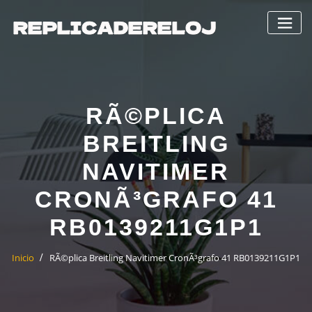
Saltar
al
contenido
RÃ©PLICA
BREITLING
NAVITIMER
CRONÃ³GRAFO 41
RB0139211G1P1
Inicio
RÃ©plica Breitling Navitimer CronÃ³grafo 41 RB0139211G1P1