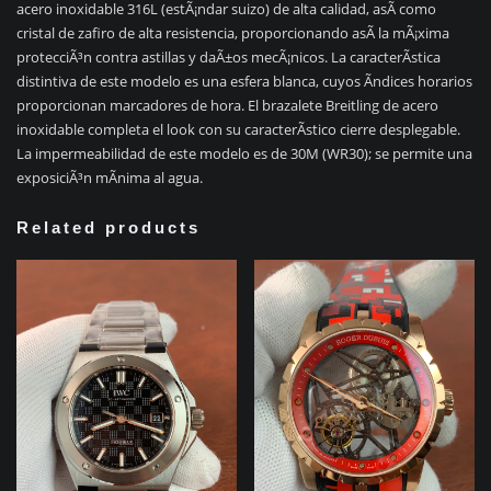
acero inoxidable 316L (estÃ¡ndar suizo) de alta calidad, asÃ­ como
cristal de zafiro de alta resistencia, proporcionando asÃ­ la mÃ¡xima
protecciÃ³n contra astillas y daÃ±os mecÃ¡nicos. La caracterÃ­stica
distintiva de este modelo es una esfera blanca, cuyos Ã­ndices horarios
proporcionan marcadores de hora. El brazalete Breitling de acero
inoxidable completa el look con su caracterÃ­stico cierre desplegable.
La impermeabilidad de este modelo es de 30M (WR30); se permite una
exposiciÃ³n mÃ­nima al agua.
Related products