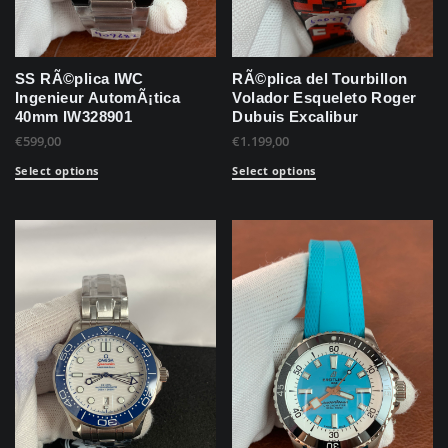
SS RÃ©plica IWC
RÃ©plica del Tourbillon
Ingenieur AutomÃ¡tica
Volador Esqueleto Roger
40mm IW328901
Dubuis Excalibur
€
599,00
€
1.199,00
Select options
Select options