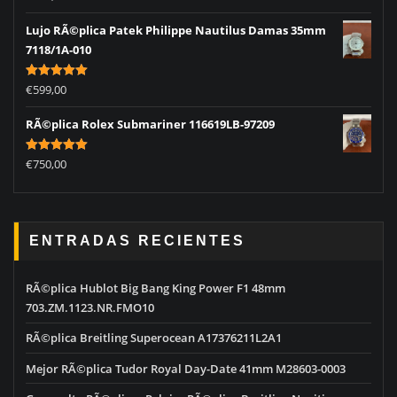
out of 5
Lujo RÃ©plica Patek Philippe Nautilus Damas 35mm
7118/1A-010
Rated
5.00
€
599,00
out of 5
RÃ©plica Rolex Submariner 116619LB-97209
Rated
5.00
€
750,00
out of 5
ENTRADAS RECIENTES
RÃ©plica Hublot Big Bang King Power F1 48mm
703.ZM.1123.NR.FMO10
RÃ©plica Breitling Superocean A17376211L2A1
Mejor RÃ©plica Tudor Royal Day-Date 41mm M28603-0003