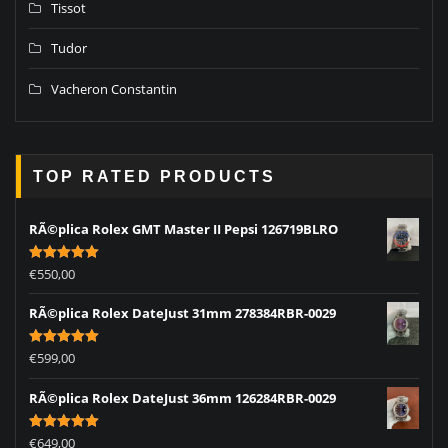
Tissot
Tudor
Vacheron Constantin
TOP RATED PRODUCTS
RÃ©plica Rolex GMT Master II Pepsi 126719BLRO
Rated
5.00
€
550,00
out of 5
RÃ©plica Rolex DateJust 31mm 278384RBR-0029
Rated
5.00
€
599,00
out of 5
RÃ©plica Rolex DateJust 36mm 126284RBR-0029
Rated
5.00
€
649,00