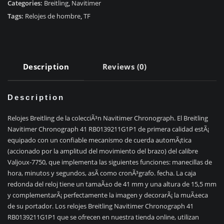
41
Categories:
Breitling
,
Navitimer
RB0139211G1P1
Tags:
Relojes de hombre
,
TF
quantity
Description
Reviews (0)
Description
Relojes Breitling de la colecciÃ³n Navitimer Chronograph. El Breitling
Navitimer Chronograph 41 RB0139211G1P1 de primera calidad estÃ¡
equipado con un confiable mecanismo de cuerda automÃ¡tica
(accionado por la amplitud del movimiento del brazo) del calibre
Valjoux-7750, que implementa las siguientes funciones: manecillas de
hora, minutos y segundos, asÃ­ como cronÃ³grafo. fecha. La caja
redonda del reloj tiene un tamaÃ±o de 41 mm y una altura de 15,5 mm
y complementarÃ¡ perfectamente la imagen y decorarÃ¡ la muÃ±eca
de su portador. Los relojes Breitling Navitimer Chronograph 41
RB0139211G1P1 que se ofrecen en nuestra tienda online, utilizan