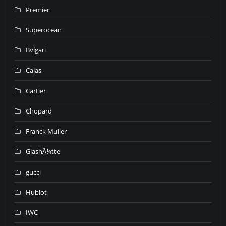
Premier
Superocean
Bvlgari
Cajas
Cartier
Chopard
Franck Muller
GlashÃ¼tte
gucci
Hublot
IWC