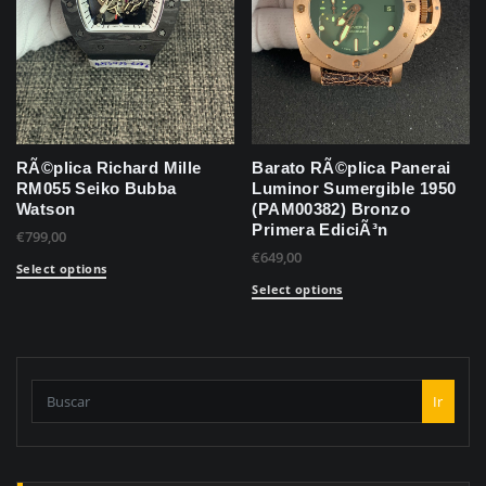
RÃ©plica Richard Mille
Barato RÃ©plica Panerai
RM055 Seiko Bubba
Luminor Sumergible 1950
Watson
(PAM00382) Bronzo
Primera EdiciÃ³n
€
799,00
€
649,00
Select options
Select options
Ir