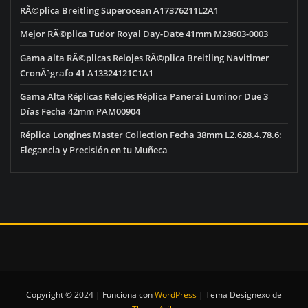
RÃ©plica Breitling Superocean A17376211L2A1
Mejor RÃ©plica Tudor Royal Day-Date 41mm M28603-0003
Gama alta RÃ©plicas Relojes RÃ©plica Breitling Navitimer
CronÃ³grafo 41 A13324121C1A1
Gama Alta Réplicas Relojes Réplica Panerai Luminor Due 3
Días Fecha 42mm PAM00904
Réplica Longines Master Collection Fecha 38mm L2.628.4.78.6:
Elegancia y Precisión en tu Muñeca
Copyright © 2024 | Funciona con
WordPress
|
Tema Designexo de