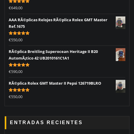
Rated
5.00
€
649,00
out of 5
AAA RÃ©plicas Relojes RÃ©plica Rolex GMT Master
Ref.1675
Rated
5.00
€
550,00
out of 5
RÃ©plica Breitling Superocean Heritage II B20
AutomÃ¡tico 42 UB2010161C1A1
Rated
5.00
€
590,00
out of 5
RÃ©plica Rolex GMT Master II Pepsi 126719BLRO
Rated
5.00
€
550,00
out of 5
ENTRADAS RECIENTES