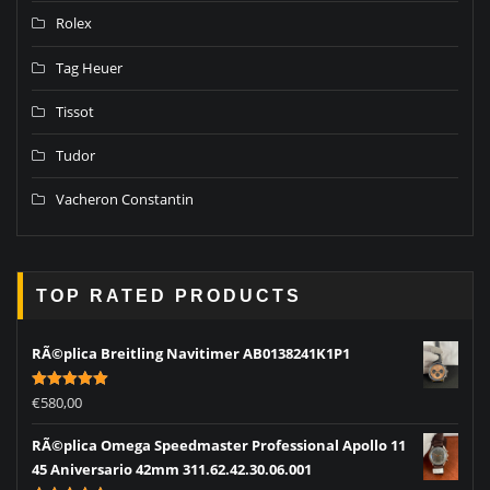
Rolex
Tag Heuer
Tissot
Tudor
Vacheron Constantin
TOP RATED PRODUCTS
RÃ©plica Breitling Navitimer AB0138241K1P1
Rated
5.00
€
580,00
out of 5
RÃ©plica Omega Speedmaster Professional Apollo 11
45 Aniversario 42mm 311.62.42.30.06.001