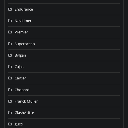
Endurance
Navitimer
Premier
Superocean
Bvlgari
Cajas
Cartier
Chopard
Franck Muller
GlashÃ¼tte
gucci