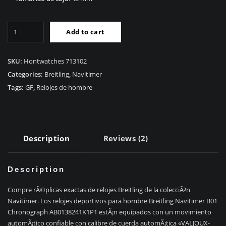
RÃ©plica
Add to cart
Breitling
Navitimer
AB0138241K1P1
SKU:
Hontwatches 713102
quantity
Categories:
Breitling
,
Navitimer
Tags:
GF
,
Relojes de hombre
Description
Reviews (2)
Description
Compre rÃ©plicas exactas de relojes Breitling de la colecciÃ³n
Navitimer. Los relojes deportivos para hombre Breitling Navitimer B01
Chronograph AB0138241K1P1 estÃ¡n equipados con un movimiento
automÃ¡tico confiable con calibre de cuerda automÃ¡tica «VALJOUX-