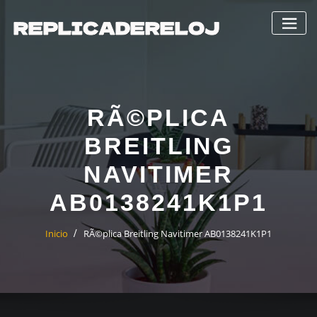
Saltar
al
contenido
RÃ©PLICA
BREITLING
NAVITIMER
AB0138241K1P1
Inicio
RÃ©plica Breitling Navitimer AB0138241K1P1