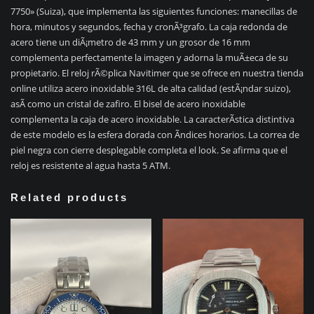
7750» (Suiza), que implementa las siguientes funciones: manecillas de
hora, minutos y segundos, fecha y cronÃ³grafo. La caja redonda de
acero tiene un diÃ¡metro de 43 mm y un grosor de 16 mm
complementa perfectamente la imagen y adorna la muÃ±eca de su
propietario. El reloj rÃ©plica Navitimer que se ofrece en nuestra tienda
online utiliza acero inoxidable 316L de alta calidad (estÃ¡ndar suizo),
asÃ­ como un cristal de zafiro. El bisel de acero inoxidable
complementa la caja de acero inoxidable. La caracterÃ­stica distintiva
de este modelo es la esfera dorada con Ã­ndices horarios. La correa de
piel negra con cierre desplegable completa el look. Se afirma que el
reloj es resistente al agua hasta 5 ATM.
Related products