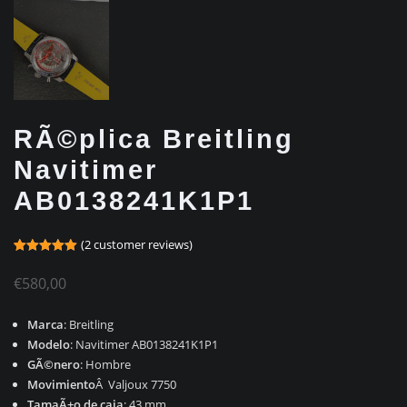
RÃ©plica Breitling
Navitimer
AB0138241K1P1
(
2
customer reviews)
Rated
1
5.00
out of 5
€
580,00
based on
customer
rating
Marca
: Breitling
Modelo
: Navitimer AB0138241K1P1
GÃ©nero
: Hombre
Movimiento
Â Valjoux 7750
TamaÃ±o de caja
: 43 mm