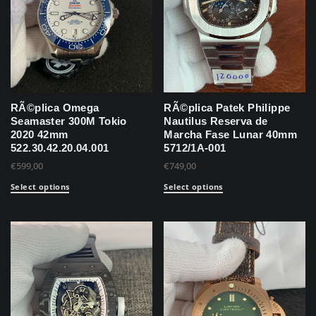
RÃ©plica Omega
RÃ©plica Patek Philippe
Seamaster 300M Tokio
Nautilus Reserva de
2020 42mm
Marcha Fase Lunar 40mm
522.30.42.20.04.001
5712/1A-001
€
599,00
€
749,00
Select options
Select options