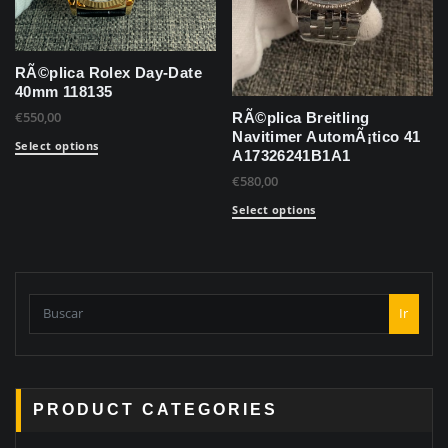
RÃ©plica Rolex Day-Date
40mm 118135
€
550,00
RÃ©plica Breitling
Navitimer AutomÃ¡tico 41
Select options
A17326241B1A1
€
580,00
Select options
Ir
PRODUCT CATEGORIES