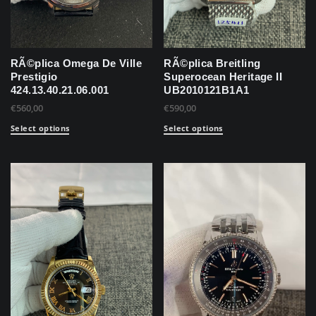
RÃ©plica Omega De Ville
RÃ©plica Breitling
Prestigio
Superocean Heritage II
424.13.40.21.06.001
UB2010121B1A1
€
560,00
€
590,00
Select options
Select options