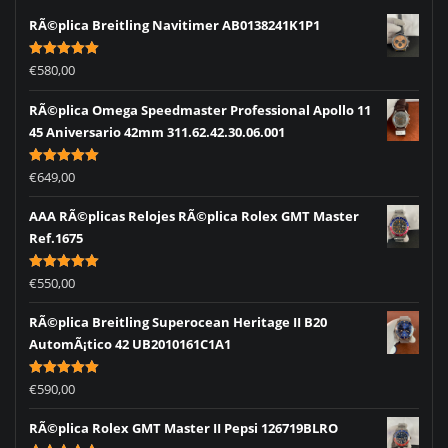
RÃ©plica Breitling Navitimer AB0138241K1P1
Rated
5.00
€
580,00
out of 5
RÃ©plica Omega Speedmaster Professional Apollo 11
45 Aniversario 42mm 311.62.42.30.06.001
Rated
5.00
€
649,00
out of 5
AAA RÃ©plicas Relojes RÃ©plica Rolex GMT Master
Ref.1675
Rated
5.00
€
550,00
out of 5
RÃ©plica Breitling Superocean Heritage II B20
AutomÃ¡tico 42 UB2010161C1A1
Rated
5.00
€
590,00
out of 5
RÃ©plica Rolex GMT Master II Pepsi 126719BLRO