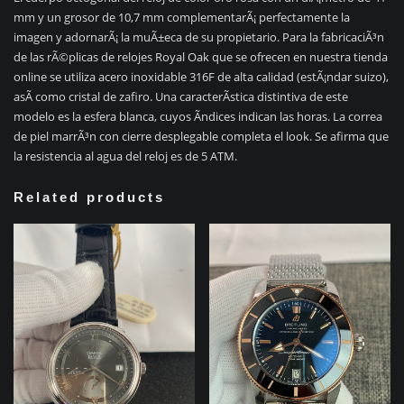
mm y un grosor de 10,7 mm complementarÃ¡ perfectamente la
imagen y adornarÃ¡ la muÃ±eca de su propietario. Para la fabricaciÃ³n
de las rÃ©plicas de relojes Royal Oak que se ofrecen en nuestra tienda
online se utiliza acero inoxidable 316F de alta calidad (estÃ¡ndar suizo),
asÃ­ como cristal de zafiro. Una caracterÃ­stica distintiva de este
modelo es la esfera blanca, cuyos Ã­ndices indican las horas. La correa
de piel marrÃ³n con cierre desplegable completa el look. Se afirma que
la resistencia al agua del reloj es de 5 ATM.
Related products