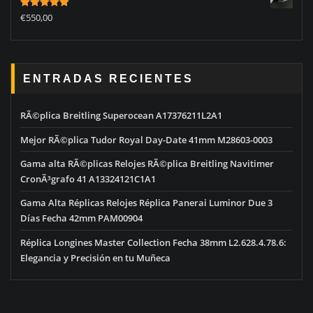
Rated
5.00
€
550,00
out of 5
ENTRADAS RECIENTES
RÃ©plica Breitling Superocean A17376211L2A1
Mejor RÃ©plica Tudor Royal Day-Date 41mm M28603-0003
Gama alta RÃ©plicas Relojes RÃ©plica Breitling Navitimer
CronÃ³grafo 41 A13324121C1A1
Gama Alta Réplicas Relojes Réplica Panerai Luminor Due 3
Días Fecha 42mm PAM00904
Réplica Longines Master Collection Fecha 38mm L2.628.4.78.6:
Elegancia y Precisión en tu Muñeca