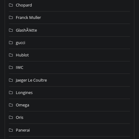
Chopard
Franck Muller
GlashÃ¼tte
gucci
Hublot
IWC
Jaeger Le Coultre
Longines
Omega
Oris
Panerai