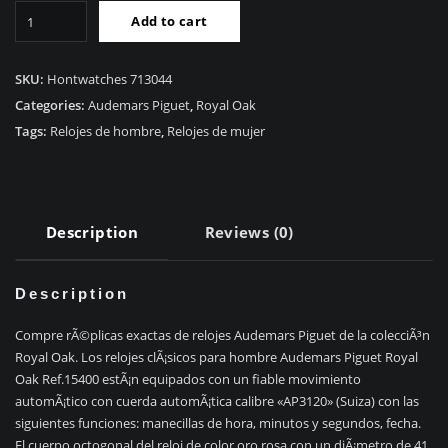
RÃ©plica
Add to cart
Audemars
Piguet
Royal
SKU:
Hontwatches 713044
Oak
Categories:
Audemars Piguet
,
Royal Oak
Ref.15400
Tags:
Relojes de hombre
,
Relojes de mujer
quantity
Description
Reviews (0)
Description
Compre rÃ©plicas exactas de relojes Audemars Piguet de la colecciÃ³n
Royal Oak. Los relojes clÃ¡sicos para hombre Audemars Piguet Royal
Oak Ref.15400 estÃ¡n equipados con un fiable movimiento
automÃ¡tico con cuerda automÃ¡tica calibre «AP3120» (Suiza) con las
siguientes funciones: manecillas de hora, minutos y segundos, fecha.
El cuerpo octogonal del reloj de color oro rosa con un diÃ¡metro de 41