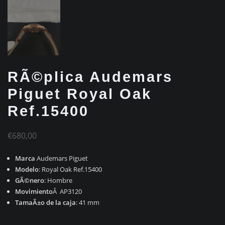
RÃ©plica Audemars
Piguet Royal Oak
Ref.15400
€
680,00
Marca
Audemars Piguet
Modelo
: Royal Oak Ref.15400
GÃ©nero
: Hombre
Movimiento
Â AP3120
TamaÃ±o de la caja
: 41 mm