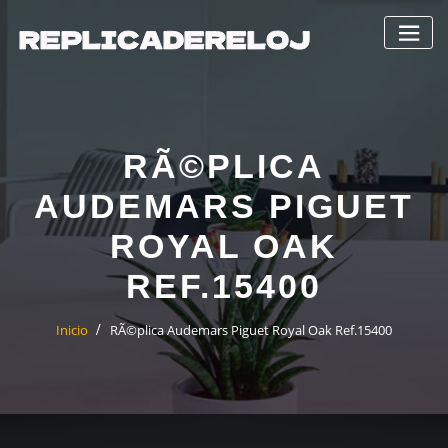
Saltar
al
contenido
RÃ©PLICA
AUDEMARS PIGUET
ROYAL OAK
REF.15400
Inicio
RÃ©plica Audemars Piguet Royal Oak Ref.15400