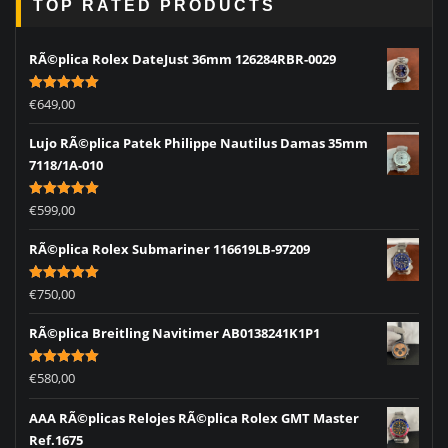
TOP RATED PRODUCTS
RÃ©plica Rolex DateJust 36mm 126284RBR-0029
Rated
5.00
€
649,00
out of 5
Lujo RÃ©plica Patek Philippe Nautilus Damas 35mm
7118/1A-010
Rated
5.00
€
599,00
out of 5
RÃ©plica Rolex Submariner 116619LB-97209
Rated
5.00
€
750,00
out of 5
RÃ©plica Breitling Navitimer AB0138241K1P1
Rated
5.00
€
580,00
out of 5
AAA RÃ©plicas Relojes RÃ©plica Rolex GMT Master
Ref.1675