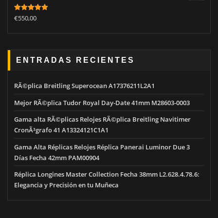
Rated
5.00
€
550,00
out of 5
ENTRADAS RECIENTES
RÃ©plica Breitling Superocean A17376211L2A1
Mejor RÃ©plica Tudor Royal Day-Date 41mm M28603-0003
Gama alta RÃ©plicas Relojes RÃ©plica Breitling Navitimer
CronÃ³grafo 41 A13324121C1A1
Gama Alta Réplicas Relojes Réplica Panerai Luminor Due 3
Días Fecha 42mm PAM00904
Réplica Longines Master Collection Fecha 38mm L2.628.4.78.6:
Elegancia y Precisión en tu Muñeca