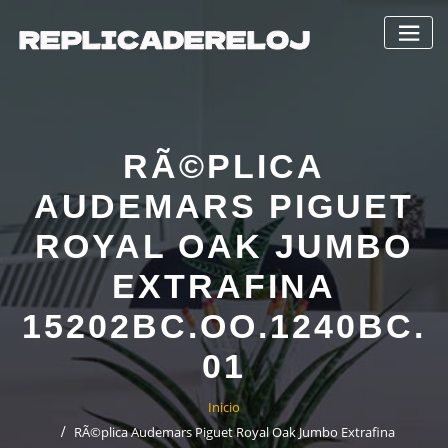
Saltar
al
contenido
RÃ©PLICA
AUDEMARS PIGUET
ROYAL OAK JUMBO
EXTRAFINA
15202BC.OO.1240BC.
01
Inicio
RÃ©plica Audemars Piguet Royal Oak Jumbo Extrafina