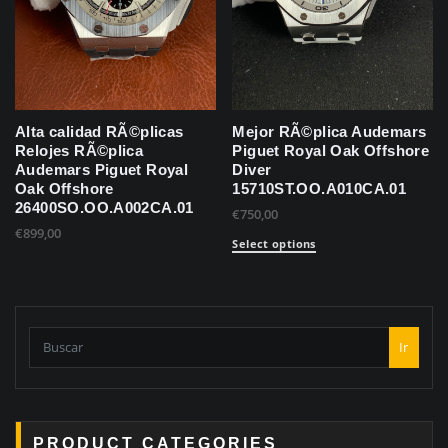
Alta calidad RÃ©plicas
Mejor RÃ©plica Audemars
Relojes RÃ©plica
Piguet Royal Oak Offshore
Audemars Piguet Royal
Diver
Oak Offshore
15710ST.OO.A010CA.01
26400SO.OO.A002CA.01
€
750,00
€
899,00
Select options
Ir
PRODUCT CATEGORIES