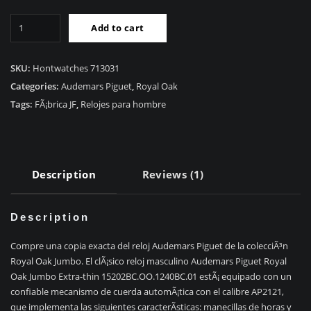
RÃ©plica
Add to cart
Audemars
Piguet
Royal
SKU:
Hontwatches 713031
Oak
Categories:
Audemars Piguet
,
Royal Oak
Jumbo
Tags:
FÃ¡brica JF
,
Relojes para hombre
Extrafina
15202BC.OO.1240BC.01
quantity
Description
Reviews (1)
Description
Compre una copia exacta del reloj Audemars Piguet de la colecciÃ³n
Royal Oak Jumbo. El clÃ¡sico reloj masculino Audemars Piguet Royal
Oak Jumbo Extra-thin 15202BC.OO.1240BC.01 estÃ¡ equipado con un
confiable mecanismo de cuerda automÃ¡tica con el calibre AP2121,
que implementa las siguientes caracterÃ­sticas: manecillas de horas y