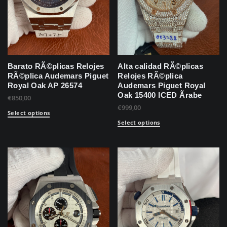
Barato RÃ©plicas Relojes
Alta calidad RÃ©plicas
RÃ©plica Audemars Piguet
Relojes RÃ©plica
Royal Oak AP 26574
Audemars Piguet Royal
Oak 15400 ICED Ãrabe
€
850,00
€
999,00
Select options
Select options