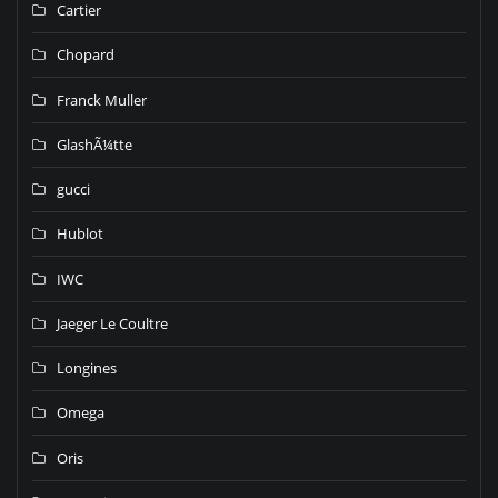
Cartier
Chopard
Franck Muller
GlashÃ¼tte
gucci
Hublot
IWC
Jaeger Le Coultre
Longines
Omega
Oris