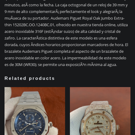
minutos, asÃ­ como la fecha. La caja octogonal de un reloj de 39 mm y
9 mm de alto complementarÃ¡ perfectamente el look y alegrarÃ¡ la
muÃ±eca de su portador. Audemars Piguet Royal Oak Jumbo Extra-
thin 15202BC.OO.1240BC.01, ofrecido en nuestra tienda online, utiliza
acero inoxidable 316F (estÃ¡ndar suizo) de alta calidad y cristal de
zafiro. La caracterÃ­stica distintiva de este modelo es una esfera
dorada, cuyos Ã­ndices horarios proporcionan marcadores de hora. El
brazalete Audemars Piguet completa el aspecto de un brazalete de
acero inoxidable en color acero. La impermeabilidad de este modelo
es de 30M (WR30); se permite una exposiciÃ³n mÃ­nima al agua.
Related products