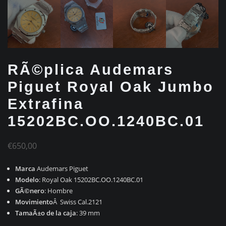
RÃ©plica Audemars
Piguet Royal Oak Jumbo
Extrafina
15202BC.OO.1240BC.01
€
650,00
Marca
Audemars Piguet
Modelo
: Royal Oak 15202BC.OO.1240BC.01
GÃ©nero
: Hombre
Movimiento
Â Swiss Cal.2121
TamaÃ±o de la caja
: 39 mm