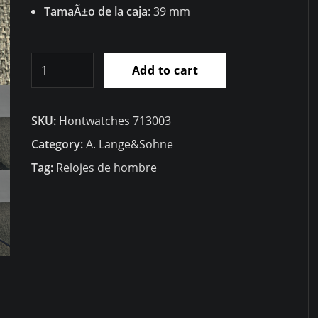
TamaÃ±o de la caja
: 39 mm
RÃ©plica
Add to cart
A.
Lange&SÃ¶hne
SKU:
Hontwatches 713003
Saxonia
Fina
Category:
A. Lange&Sohne
Oro
Tag:
Relojes de hombre
Rosa
â€“
211.088
quantity