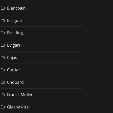
Blancpain
Breguet
Breitling
Bvlgari
Cajas
Cartier
Chopard
Franck Muller
GlashÃ¼tte