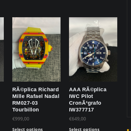
RÃ©plica Richard
AAA RÃ©plica
Mille Rafael Nadal
IWC Pilot
RM027-03
CronÃ³grafo
Tourbillon
IW377717
€
999,00
€
649,00
Select options
Select options