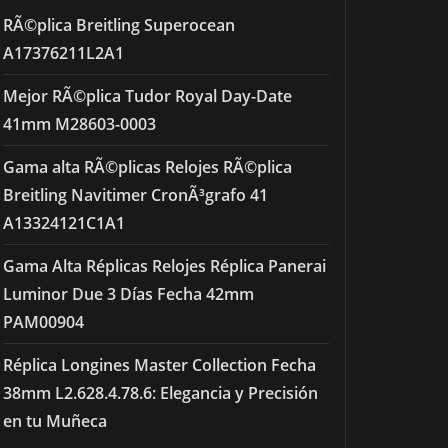
RÃ©plica Breitling Superocean
A17376211L2A1
Mejor RÃ©plica Tudor Royal Day-Date
41mm M28603-0003
Gama alta RÃ©plicas Relojes RÃ©plica
Breitling Navitimer CronÃ³grafo 41
A13324121C1A1
Gama Alta Réplicas Relojes Réplica Panerai
Luminor Due 3 Días Fecha 42mm
PAM00904
Réplica Longines Master Collection Fecha
38mm L2.628.4.78.6: Elegancia y Precisión
en tu Muñeca