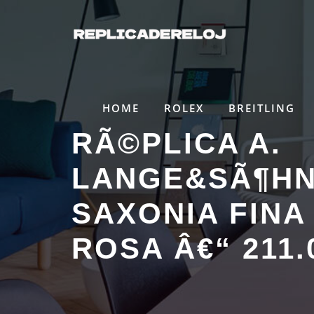
Saltar
al
contenido
HOME
ROLEX
BREITLING
RÃ©PLICA A.
LANGE&SÃ¶H
SAXONIA FINA
ROSA Â€“ 211.