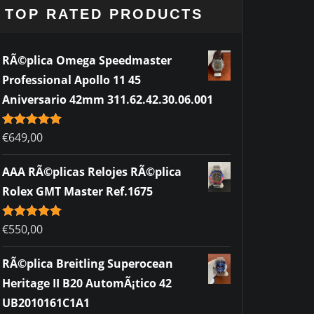
TOP RATED PRODUCTS
RÃ©plica Omega Speedmaster
Professional Apollo 11 45
Aniversario 42mm 311.62.42.30.06.001
Rated
€
649,00
5.00
out of 5
AAA RÃ©plicas Relojes RÃ©plica
Rolex GMT Master Ref.1675
Rated
€
550,00
5.00
out of 5
RÃ©plica Breitling Superocean
Heritage II B20 AutomÃ¡tico 42
UB2010161C1A1