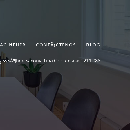
TAG HEUER
CONTÃ¡CTENOS
BLOG
ge&SÃ¶hne Saxonia Fina Oro Rosa â€“ 211.088