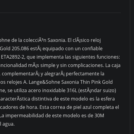
e de la colecciÃ³n Saxonia. El clÃ¡sico reloj
Gold 205.086 estÃ¡ equipado con un confiable
ETA2892-2, que implementa las siguientes funciones:
uncionalidad mÃ¡s simple y sin complicaciones. La caja
, complementarÃ¡ y alegrarÃ¡ perfectamente la
los relojes A. Lange&Sohne Saxonia Thin Pink Gold
e, se utiliza acero inoxidable 316L (estÃ¡ndar suizo)
 caracterÃ­stica distintiva de este modelo es la esfera
cadores de hora. Esta correa de piel azul completa el
. La impermeabilidad de este modelo es de 30M
l agua.