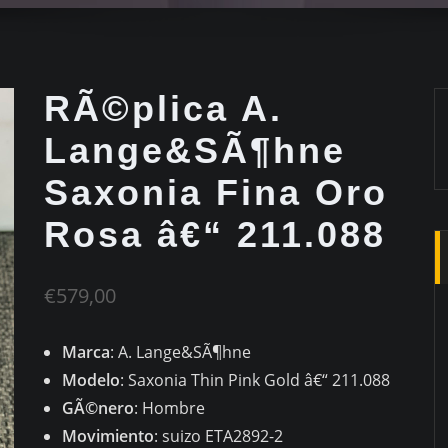
RÃ©plica A.
Lange&SÃ¶hne
Saxonia Fina Oro
Rosa â€“ 211.088
€
579,00
Marca
: A. Lange&SÃ¶hne
Modelo
: Saxonia Thin Pink Gold â€“ 211.088
GÃ©nero
: Hombre
Movimiento
: suizo ETA2892-2