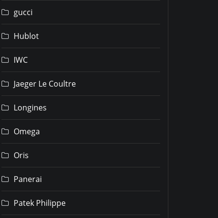
gucci
Hublot
IWC
Jaeger Le Coultre
Longines
Omega
Oris
Panerai
Patek Philippe