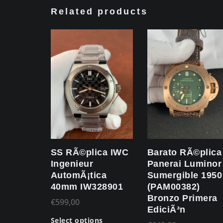
Related products
SS RÃ©plica IWC
Barato RÃ©plica
Ingenieur
Panerai Luminor
AutomÃ¡tica
Sumergible 1950
40mm IW328901
(PAM00382)
Bronzo Primera
€
599,00
EdiciÃ³n
Select options