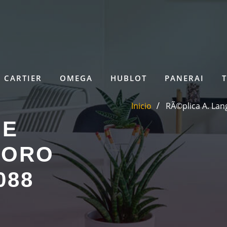
CARTIER
OMEGA
HUBLOT
PANERAI
Inicio
RÃ©plica A. Lan
NE
 ORO
088