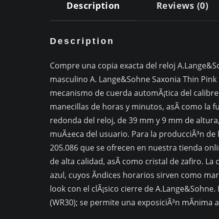
Description
Reviews (0)
Description
Compre una copia exacta del reloj A.Lange&Sohn
masculino A. Lange&Sohne Saxonia Thin Pink 
mecanismo de cuerda automÃ¡tica del calibre 
manecillas de horas y minutos, asÃ­ como la f
redonda del reloj, de 39 mm y 9 mm de altura
muÃ±eca del usuario. Para la producciÃ³n de 
205.086 que se ofrecen en nuestra tienda onlin
de alta calidad, asÃ­ como cristal de zafiro. La
azul, cuyos Ã­ndices horarios sirven como mar
look con el clÃ¡sico cierre de A.Lange&Sohne
(WR30); se permite una exposiciÃ³n mÃ­nima a