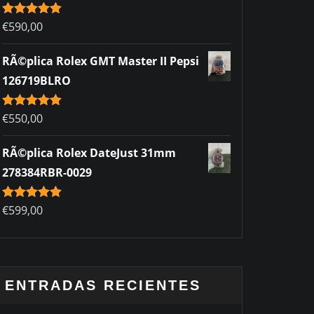
Rated
€
590,00
5.00
out of 5
RÃ©plica Rolex GMT Master II Pepsi
126719BLRO
Rated
€
550,00
5.00
out of 5
RÃ©plica Rolex DateJust 31mm
278384RBR-0029
Rated
€
599,00
5.00
out of 5
ENTRADAS RECIENTES