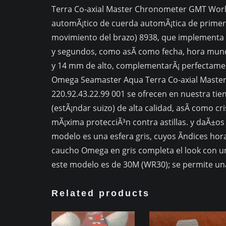
Terra Co-axial Master Chronometer GMT Wor
automÃ¡tico de cuerda automÃ¡tica de primera 
movimiento del brazo) 8938, que implementa l
y segundos, como asÃ­ como fecha, hora mund
y 14 mm de alto, complementarÃ¡ perfectamen
Omega Seamaster Aqua Terra Co-axial Mast
220.92.43.22.99 001 se ofrecen en nuestra tien
(estÃ¡ndar suizo) de alta calidad, asÃ­ como cri
mÃ¡xima protecciÃ³n contra astillas. y daÃ±os 
modelo es una esfera gris, cuyos Ã­ndices ho
caucho Omega en gris completa el look con un
este modelo es de 30M (WR30); se permite una
Related products