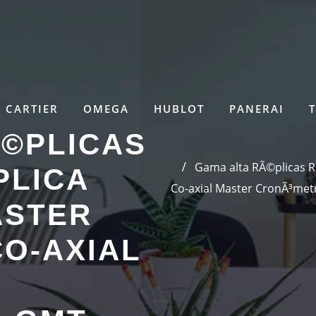
CARTIER
OMEGA
HUBLOT
PANERAI
Ã©PLICAS
Gama alta RÃ©plicas 
PLICA
Co-axial Master CronÃ³met
ASTER
O-AXIAL