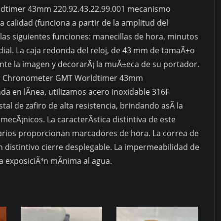
ldtimer 43mm 220.92.43.22.99.001 mecanismo
43mm
calidad (funciona a partir de la amplitud del
220.92.43.22.99.001
as siguientes funciones: manecillas de hora, minutos
quantity
ial. La caja redonda del reloj, de 43 mm de tamaÃ±o
te la imagen y decorarÃ¡ la muÃ±eca de su portador.
er Chronometer GMT Worldtimer 43mm
da en lÃ­nea, utilizamos acero inoxidable 316F
stal de zafiro de alta resistencia, brindando asÃ­ la
mecÃ¡nicos. La caracterÃ­stica distintiva de este
rarios proporcionan marcadores de hora. La correa de
 distintivo cierre desplegable. La impermeabilidad de
 exposiciÃ³n mÃ­nima al agua.