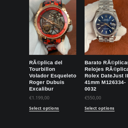
RÃ©plica del
Barato RÃ©plica
Tourbillon
Relojes RÃ©plic
Volador Esqueleto
Rolex DateJust I
Roger Dubuis
41mm M126334-
Excalibur
0032
€
1.199,00
€
550,00
Select options
Select options