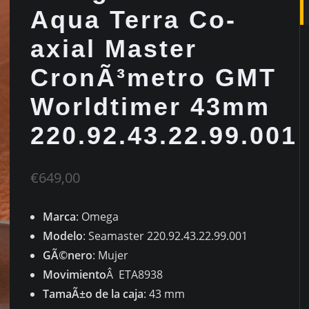
Aqua Terra Co-
axial Master
CronÃ³metro GMT
Worldtimer 43mm
220.92.43.22.99.001
€
649,00
Marca
: Omega
Modelo
: Seamaster 220.92.43.22.99.001
GÃ©nero
: Mujer
Movimiento
Â ETA8938
TamaÃ±o de la caja
: 43 mm