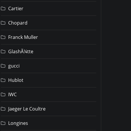
Cartier
Chopard
Franck Muller
GlashÃ¼tte
gucci
Hublot
IWC
Jaeger Le Coultre
Longines