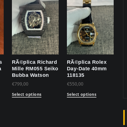
s
RÃ©plica Richard
RÃ©plica Rolex
a
Mille RM055 Seiko
Day-Date 40mm
I
Bubba Watson
118135
€
799,00
€
550,00
Select options
Select options