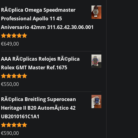
RÃ©plica Omega Speedmaster
Professional Apollo 11 45
Aniversario 42mm 311.62.42.30.06.001
Rated
€
649,00
5.00
out of 5
AAA RÃ©plicas Relojes RÃ©plica
Rolex GMT Master Ref.1675
Rated
€
550,00
5.00
out of 5
RÃ©plica Breitling Superocean
Heritage II B20 AutomÃ¡tico 42
UB2010161C1A1
Rated
€
590,00
5.00
out of 5