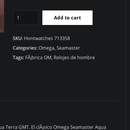
Gama
Add to cart
alta
RÃ©plicas
SKU:
Hontwatches 713358
Relojes
RÃ©plica
Categories:
Omega
,
Seamaster
Omega
Tags:
FÃ¡brica OM
,
Relojes de hombre
Seamaster
Aqua
Terra
Co-
axial
Master
CronÃ³metro
GMT
ua Terra GMT. El clÃ¡sico Omega Seamaster Aqua
Worldtimer