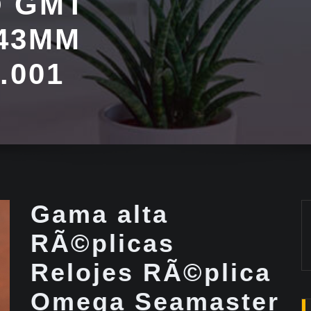
 GMT
43MM
9.001
Gama alta
RÃ©plicas
Relojes RÃ©plica
Omega Seamaster