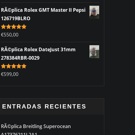
RÃ©plica Rolex GMT Master II Pepsi
126719BLRO
Rated
€
550,00
5.00
out of 5
RÃ©plica Rolex DateJust 31mm
278384RBR-0029
Rated
€
599,00
5.00
out of 5
ENTRADAS RECIENTES
RÃ©plica Breitling Superocean
A17376211L2A1