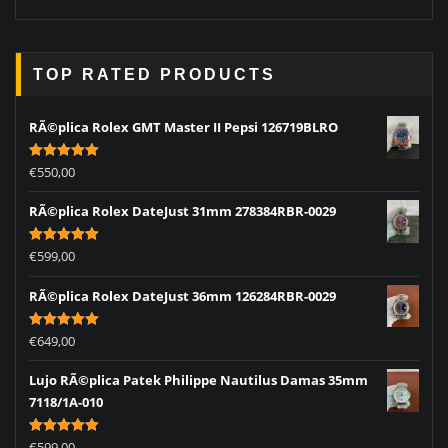
TOP RATED PRODUCTS
RÃ©plica Rolex GMT Master II Pepsi 126719BLRO
Rated
5.00
€
550,00
out of 5
RÃ©plica Rolex DateJust 31mm 278384RBR-0029
Rated
5.00
€
599,00
out of 5
RÃ©plica Rolex DateJust 36mm 126284RBR-0029
Rated
5.00
€
649,00
out of 5
Lujo RÃ©plica Patek Philippe Nautilus Damas 35mm
7118/1A-010
Rated
5.00
€
599,00