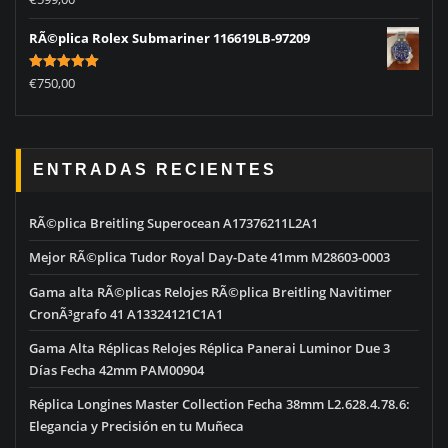
out of 5
RÃ©plica Rolex Submariner 116619LB-97209
Rated
5.00
€
750,00
out of 5
ENTRADAS RECIENTES
RÃ©plica Breitling Superocean A17376211L2A1
Mejor RÃ©plica Tudor Royal Day-Date 41mm M28603-0003
Gama alta RÃ©plicas Relojes RÃ©plica Breitling Navitimer
CronÃ³grafo 41 A13324121C1A1
Gama Alta Réplicas Relojes Réplica Panerai Luminor Due 3
Días Fecha 42mm PAM00904
Réplica Longines Master Collection Fecha 38mm L2.628.4.78.6:
Elegancia y Precisión en tu Muñeca