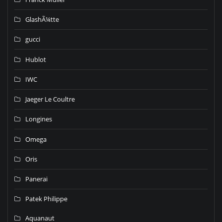
GlashÃ¼tte
gucci
Hublot
IWC
Jaeger Le Coultre
Longines
Omega
Oris
Panerai
Patek Philippe
Aquanaut