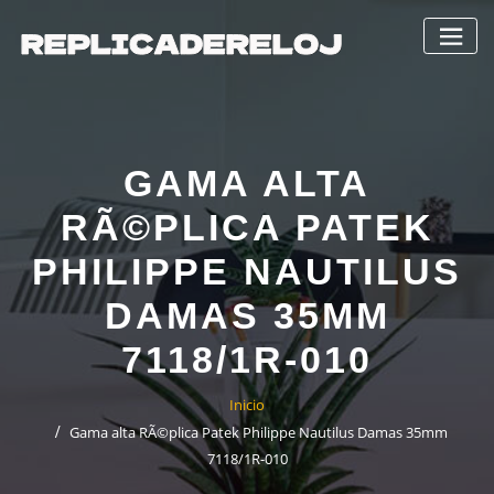
Saltar
al
contenido
GAMA ALTA
RÃ©PLICA PATEK
PHILIPPE NAUTILUS
DAMAS 35MM
7118/1R-010
Inicio
Gama alta RÃ©plica Patek Philippe Nautilus Damas 35mm
7118/1R-010