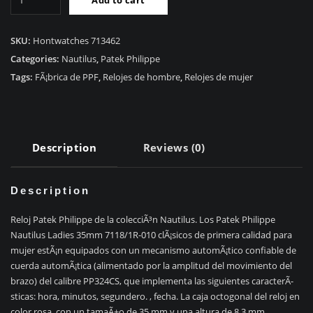
alta
RÃ©plica
Patek
SKU:
Hontwatches 713462
Philippe
Categories:
Nautilus
,
Patek Philippe
Nautilus
Tags:
FÃ¡brica de PPF
,
Relojes de hombre
,
Relojes de mujer
Damas
35mm
7118/1R-
010
Description
Reviews (0)
quantity
Description
Reloj Patek Philippe de la colecciÃ³n Nautilus. Los Patek Philippe
Nautilus Ladies 35mm 7118/1R-010 clÃ¡sicos de primera calidad para
mujer estÃ¡n equipados con un mecanismo automÃ¡tico confiable de
cuerda automÃ¡tica (alimentado por la amplitud del movimiento del
brazo) del calibre PP324CS, que implementa las siguientes caracterÃ­
sticas: hora, minutos, segundero. , fecha. La caja octogonal del reloj en
color rosa, con un tamaÃ±o de 35 mm y una altura de 8,3 mm,