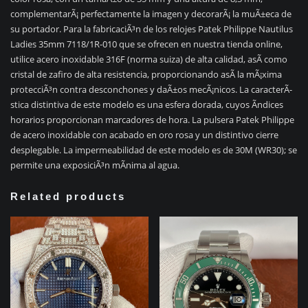
complementarÃ¡ perfectamente la imagen y decorarÃ¡ la muÃ±eca de
su portador. Para la fabricaciÃ³n de los relojes Patek Philippe Nautilus
Ladies 35mm 7118/1R-010 que se ofrecen en nuestra tienda online,
utilice acero inoxidable 316F (norma suiza) de alta calidad, asÃ­ como
cristal de zafiro de alta resistencia, proporcionando asÃ­ la mÃ¡xima
protecciÃ³n contra desconchones y daÃ±os mecÃ¡nicos. La caracterÃ­
stica distintiva de este modelo es una esfera dorada, cuyos Ã­ndices
horarios proporcionan marcadores de hora. La pulsera Patek Philippe
de acero inoxidable con acabado en oro rosa y un distintivo cierre
desplegable. La impermeabilidad de este modelo es de 30M (WR30); se
permite una exposiciÃ³n mÃ­nima al agua.
Related products