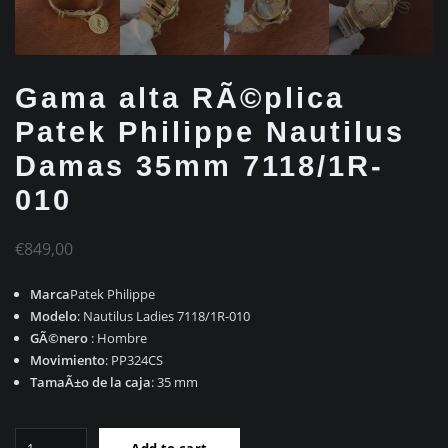
Gama alta RÃ©plica
Patek Philippe Nautilus
Damas 35mm 7118/1R-
010
€
849,00
Marca
Patek Philippe
Modelo
: Nautilus Ladies 7118/1R-010
GÃ©nero
: Hombre
Movimiento
: PP324CS
TamaÃ±o de la caja
: 35 mm
Gama
Add to cart