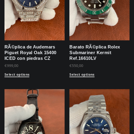
RÃ©plica de Audemars
Barato RÃ©plica Rolex
Piguet Royal Oak 15400
Submariner Kermit
ICED con piedras CZ
Ref.16610LV
€
999,00
€
550,00
Select options
Select options