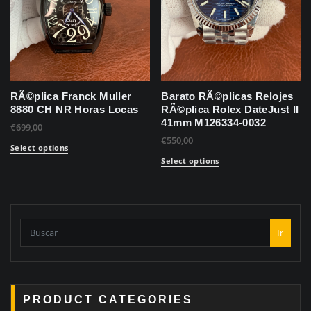
RÃ©plica Franck Muller
Barato RÃ©plicas Relojes
8880 CH NR Horas Locas
RÃ©plica Rolex DateJust II
41mm M126334-0032
€
699,00
€
550,00
Select options
Select options
Ir
PRODUCT CATEGORIES