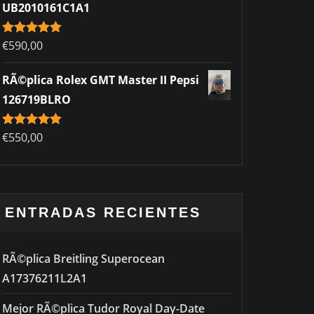
UB2010161C1A1
Rated
€
590,00
5.00
out of 5
RÃ©plica Rolex GMT Master II Pepsi
126719BLRO
Rated
€
550,00
5.00
out of 5
ENTRADAS RECIENTES
RÃ©plica Breitling Superocean
A17376211L2A1
Mejor RÃ©plica Tudor Royal Day-Date