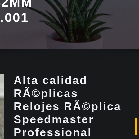
42MM
3.001
Alta calidad
RÃ©plicas
Relojes RÃ©plica
Speedmaster
Professional