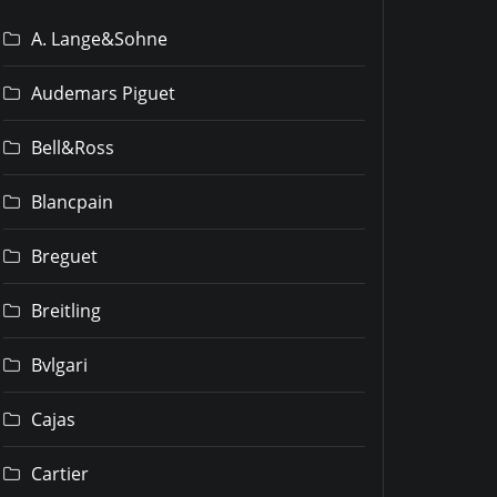
A. Lange&Sohne
Audemars Piguet
Bell&Ross
Blancpain
Breguet
Breitling
Bvlgari
Cajas
Cartier