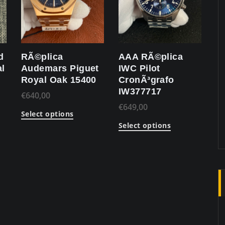
d
RÃ©plica
AAA RÃ©plica
al
Audemars Piguet
IWC Pilot
Royal Oak 15400
CronÃ³grafo
IW377717
€
640,00
€
649,00
Select options
Select options