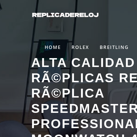
Saltar
al
contenido
HOME
ROLEX
BREITLING
ALTA CALIDAD
RÃ©PLICAS R
RÃ©PLICA
SPEEDMASTE
PROFESSIONA