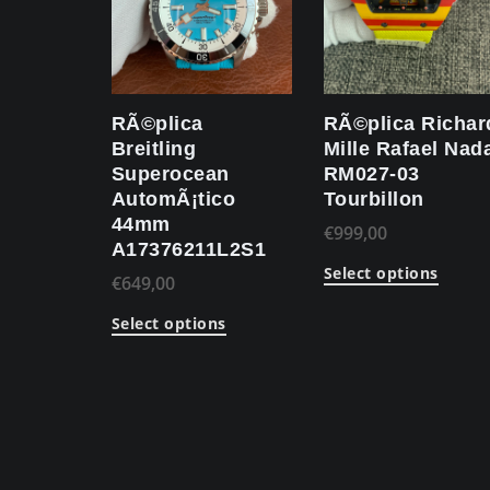
RÃ©plica
RÃ©plica Richar
Breitling
Mille Rafael Nad
Superocean
RM027-03
AutomÃ¡tico
Tourbillon
44mm
€
999,00
A17376211L2S1
Select options
€
649,00
Select options