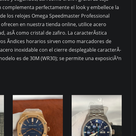
 complementa perfectamente el look y embellece la
 de los relojes Omega Speedmaster Professional
recen en nuestra tienda online, utilice acero
d, asÃ­ como cristal de zafiro. La caracterÃ­stica
cuyos Ã­ndices horarios sirven como marcadores de
acero inoxidable con el cierre desplegable caracterÃ­
modelo es de 30M (WR30); se permite una exposiciÃ³n