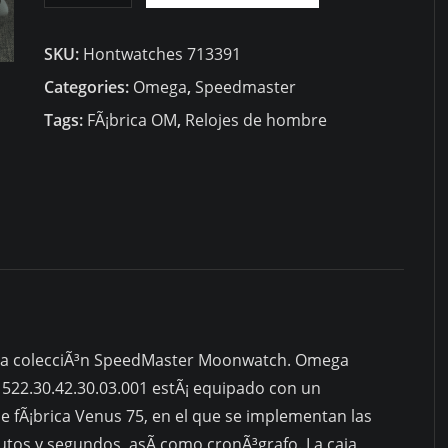
RÃ©plicas
SKU:
Hontwatches 713391
Relojes
RÃ©plica
Categories:
Omega
,
Speedmaster
Speedmaster
Tags:
FÃ¡brica OM
,
Relojes de hombre
Professional
Moonwatch
42mm
522.30.42.30.03.001
quantity
 la colecciÃ³n SpeedMaster Moonwatch. Omega
2.30.42.30.03.001 estÃ¡ equipado con un
 fÃ¡brica Venus 75, en el que se implementan las
utos y segundos, asÃ­ como cronÃ³grafo. La caja