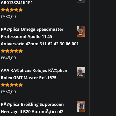
AB0138241K1P1
Rated
€
580,00
5.00
out of 5
RÃ©plica Omega Speedmaster
Professional Apollo 11 45
Aniversario 42mm 311.62.42.30.06.001
Rated
€
649,00
5.00
out of 5
AAA RÃ©plicas Relojes RÃ©plica
Rolex GMT Master Ref.1675
Rated
€
550,00
5.00
out of 5
RÃ©plica Breitling Superocean
Heritage II B20 AutomÃ¡tico 42