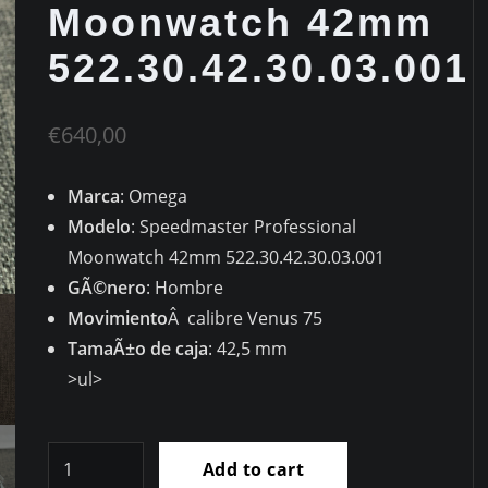
Moonwatch 42mm
522.30.42.30.03.001
€
640,00
Marca
: Omega
Modelo
: Speedmaster Professional
Moonwatch 42mm 522.30.42.30.03.001
GÃ©nero
: Hombre
Movimiento
Â calibre Venus 75
TamaÃ±o de caja
: 42,5 mm
>ul>
Alta
Add to cart
calidad