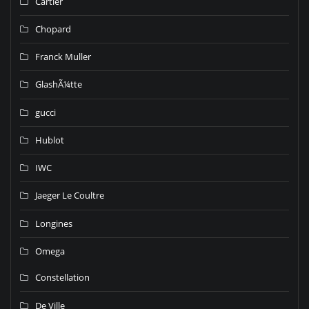
Cartier
Chopard
Franck Muller
GlashÃ¼tte
gucci
Hublot
IWC
Jaeger Le Coultre
Longines
Omega
Constellation
De Ville