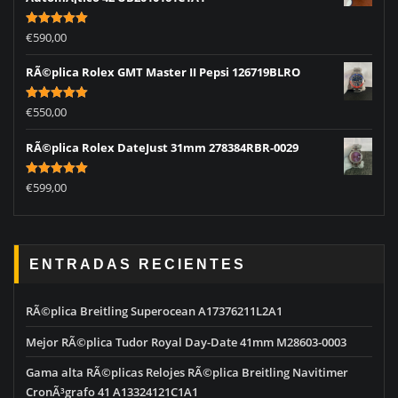
Rated
5.00
€
590,00
out of 5
RÃ©plica Rolex GMT Master II Pepsi 126719BLRO
Rated
5.00
€
550,00
out of 5
RÃ©plica Rolex DateJust 31mm 278384RBR-0029
Rated
5.00
€
599,00
out of 5
ENTRADAS RECIENTES
RÃ©plica Breitling Superocean A17376211L2A1
Mejor RÃ©plica Tudor Royal Day-Date 41mm M28603-0003
Gama alta RÃ©plicas Relojes RÃ©plica Breitling Navitimer
CronÃ³grafo 41 A13324121C1A1