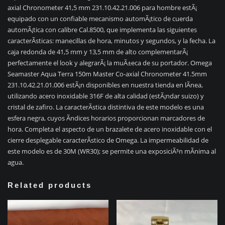
axial Chronometer 41,5 mm 231.10.42.21.006 para hombre estÃ¡
equipado con un confiable mecanismo automÃ¡tico de cuerda
automÃ¡tica con calibre Cal.8500, que implementa las siguientes
caracterÃ­sticas: manecillas de hora, minutos y segundos, y la fecha. La
caja redonda de 41,5 mm y 13,5 mm de alto complementarÃ¡
perfectamente el look y alegrarÃ¡ la muÃ±eca de su portador. Omega
Seamaster Aqua Terra 150m Master Co-axial Chronometer 41.5mm
231.10.42.21.01.006 estÃ¡n disponibles en nuestra tienda en lÃ­nea,
utilizando acero inoxidable 316F de alta calidad (estÃ¡ndar suizo) y
cristal de zafiro. La caracterÃ­stica distintiva de este modelo es una
esfera negra, cuyos Ã­ndices horarios proporcionan marcadores de
hora. Completa el aspecto de un brazalete de acero inoxidable con el
cierre desplegable caracterÃ­stico de Omega. La impermeabilidad de
este modelo es de 30M (WR30); se permite una exposiciÃ³n mÃ­nima al
agua.
Related products