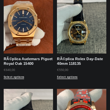
RÃ©plica Audemars Piguet
RÃ©plica Rolex Day-Date
Royal Oak 15400
40mm 118135
€
640,00
€
550,00
Select options
Select options