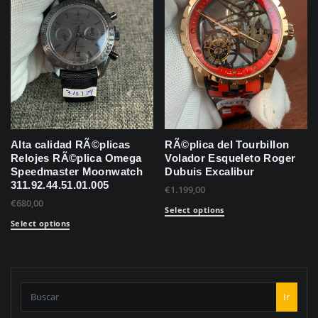
Alta calidad RÃ©plicas
RÃ©plica del Tourbillon
Relojes RÃ©plica Omega
Volador Esqueleto Roger
Speedmaster Moonwatch
Dubuis Excalibur
311.92.44.51.01.005
€
1.199,00
€
680,00
Select options
Select options
Ir