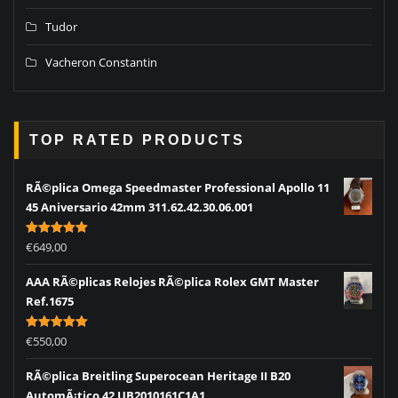
Tudor
Vacheron Constantin
TOP RATED PRODUCTS
RÃ©plica Omega Speedmaster Professional Apollo 11
45 Aniversario 42mm 311.62.42.30.06.001
Rated
5.00
€
649,00
out of 5
AAA RÃ©plicas Relojes RÃ©plica Rolex GMT Master
Ref.1675
Rated
5.00
€
550,00
out of 5
RÃ©plica Breitling Superocean Heritage II B20
AutomÃ¡tico 42 UB2010161C1A1