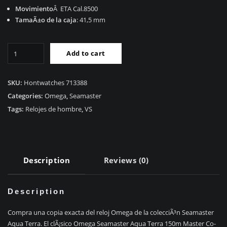
Movimiento
Â ETA Cal.8500
TamaÃ±o de la caja
: 41,5 mm
Alta
Add to cart
calidad
RÃ©plica
Seamaster
SKU:
Hontwatches 713388
Aqua
Categories:
Omega
,
Seamaster
Terra
Tags:
Relojes de hombre
,
VS
150m
231.10.42.21.01.006
quantity
Description
Reviews (0)
Description
Compra una copia exacta del reloj Omega de la colecciÃ³n Seamaster
Aqua Terra. El clÃ¡sico Omega Seamaster Aqua Terra 150m Master Co-