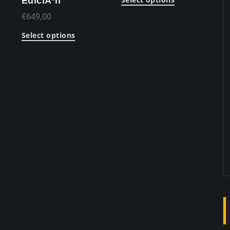
EdiciÃ³n
€
649,00
Select options