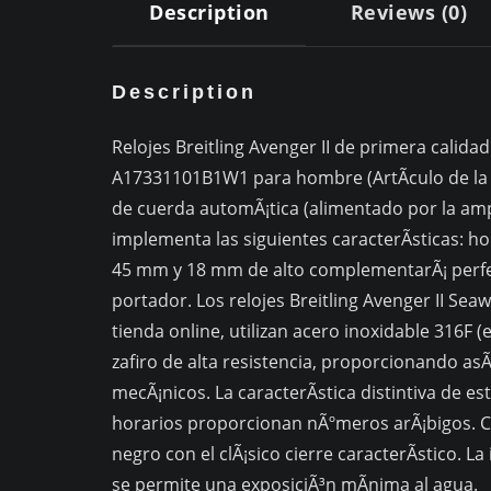
Description
Reviews (0)
Description
Relojes Breitling Avenger II de primera calidad.
A17331101B1W1 para hombre (ArtÃ­culo de la 
de cuerda automÃ¡tica (alimentado por la am
implementa las siguientes caracterÃ­sticas: h
45 mm y 18 mm de alto complementarÃ¡ perfec
portador. Los relojes Breitling Avenger II S
tienda online, utilizan acero inoxidable 316F (e
zafiro de alta resistencia, proporcionando asÃ
mecÃ¡nicos. La caracterÃ­stica distintiva de e
horarios proporcionan nÃºmeros arÃ¡bigos. Co
negro con el clÃ¡sico cierre caracterÃ­stico.
se permite una exposiciÃ³n mÃ­nima al agua.