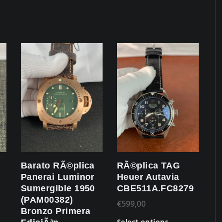
Barato RÃ©plica
RÃ©plica TAG
Panerai Luminor
Heuer Autavia
Sumergible 1950
CBE511A.FC8279
(PAM00382)
€
599,00
Bronzo Primera
Select options