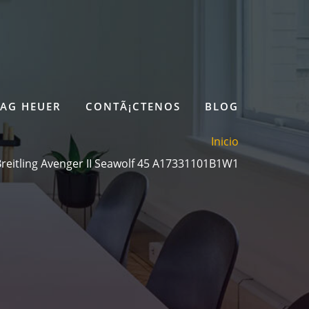
TAG HEUER
CONTÃ¡CTENOS
BLOG
Inicio
Breitling Avenger II Seawolf 45 A17331101B1W1