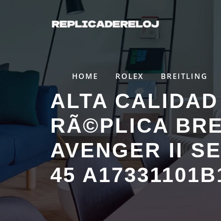
Saltar
al
contenido
HOME
ROLEX
BREITLING
ALTA CALIDAD
RÃ©PLICA BRE
AVENGER II S
45 A17331101