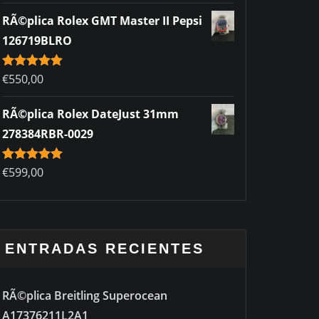
RÃ©plica Rolex GMT Master II Pepsi
126719BLRO
Rated
€
550,00
5.00
out of 5
RÃ©plica Rolex DateJust 31mm
278384RBR-0029
Rated
€
599,00
5.00
out of 5
ENTRADAS RECIENTES
RÃ©plica Breitling Superocean
A17376211L2A1