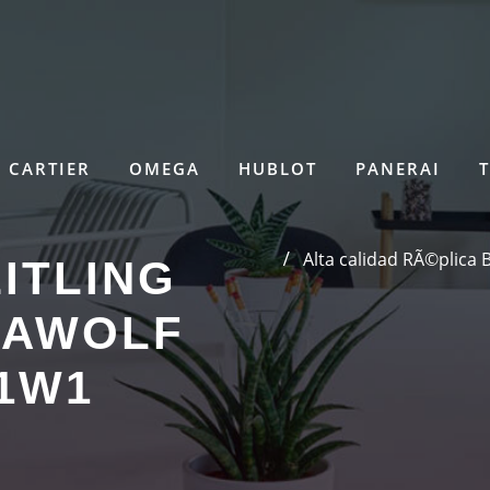
CARTIER
OMEGA
HUBLOT
PANERAI
Alta calidad RÃ©plica 
ITLING
EAWOLF
B1W1