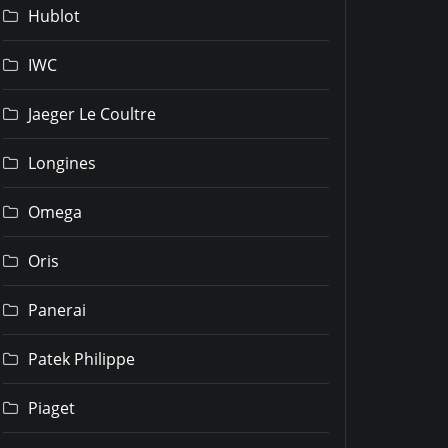
Hublot
IWC
Jaeger Le Coultre
Longines
Omega
Oris
Panerai
Patek Philippe
Piaget