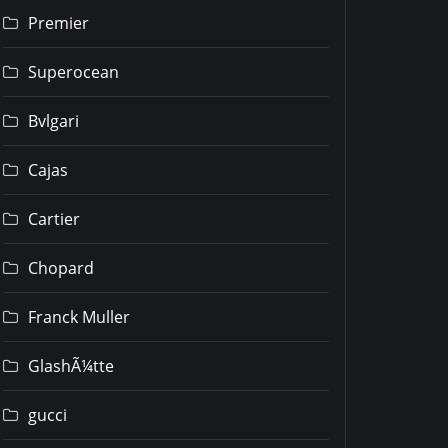
Premier
Superocean
Bvlgari
Cajas
Cartier
Chopard
Franck Muller
GlashÃ¼tte
gucci