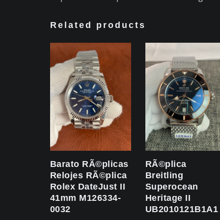
Related products
Barato RÃ©plicas
RÃ©plica
Relojes RÃ©plica
Breitling
Rolex DateJust II
Superocean
41mm M126334-
Heritage II
0032
UB2010121B1A1