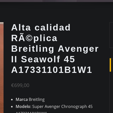
Alta calidad
RÃ©plica
Breitling Avenger
II Seawolf 45
A17331101B1W1
€
699,00
Marca
Breitling
Modelo
: Super Avenger Chronograph 45