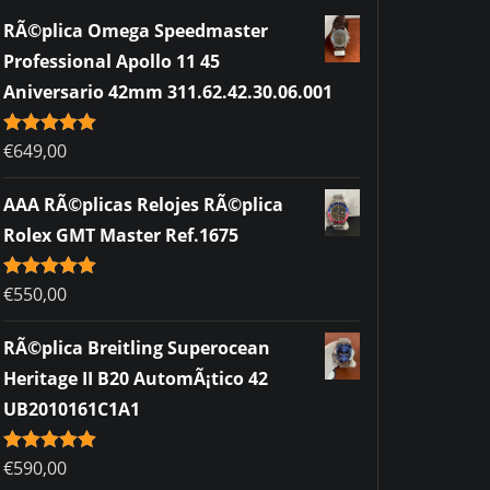
RÃ©plica Omega Speedmaster
Professional Apollo 11 45
Aniversario 42mm 311.62.42.30.06.001
Rated
€
649,00
5.00
out of 5
AAA RÃ©plicas Relojes RÃ©plica
Rolex GMT Master Ref.1675
Rated
€
550,00
5.00
out of 5
RÃ©plica Breitling Superocean
Heritage II B20 AutomÃ¡tico 42
UB2010161C1A1
Rated
€
590,00
5.00
out of 5