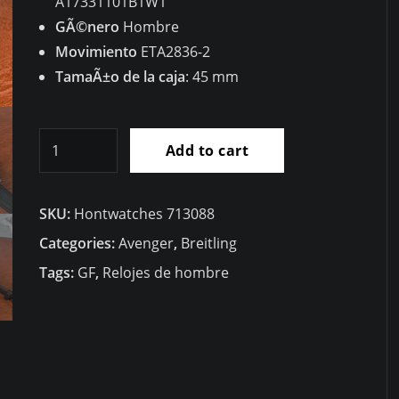
A17331101B1W1
GÃ©nero
Hombre
Movimiento
ETA2836-2
TamaÃ±o de la caja
: 45 mm
Alta
Add to cart
calidad
RÃ©plica
SKU:
Hontwatches 713088
Breitling
Avenger
Categories:
Avenger
,
Breitling
II
Tags:
GF
,
Relojes de hombre
Seawolf
45
A17331101B1W1
quantity