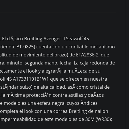
 El clÃ¡sico Breitling Avenger II Seawolf 45
tienda: BT-0825) cuenta con un confiable mecanismo
plitud de movimiento del brazo) de ETA2836-2, que
ora, minuto, segunda mano, fecha. La caja redonda de
tamente el look y alegrarÃ¡ la muÃ±eca de su
eawolf 45 A17331101B1W1 que se ofrecen en nuestra
stÃ¡ndar suizo) de alta calidad, asÃ­ como cristal de
­ la mÃ¡xima protecciÃ³n contra astillas y daÃ±os
ste modelo es una esfera negra, cuyos Ã­ndices
mpleta el look con una correa Breitling de nailon
 La impermeabilidad de este modelo es de 30M (WR30);