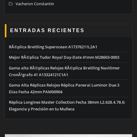
Vacheron Constantin
ENTRADAS RECIENTES
RÃ©plica Breitling Superocean A17376211L2A1
Mejor RÃ©plica Tudor Royal Day-Date 41mm M28603-0003
Gama alta RÃ©plicas Relojes RÃ©plica Breitling Navitimer
CronÃ³grafo 41 A13324121C1A1
Gama Alta Réplicas Relojes Réplica Panerai Luminor Due 3
Días Fecha 42mm PAM00904
Réplica Longines Master Collection Fecha 38mm L2.628.4.78.6:
Elegancia y Precisión en tu Muñeca