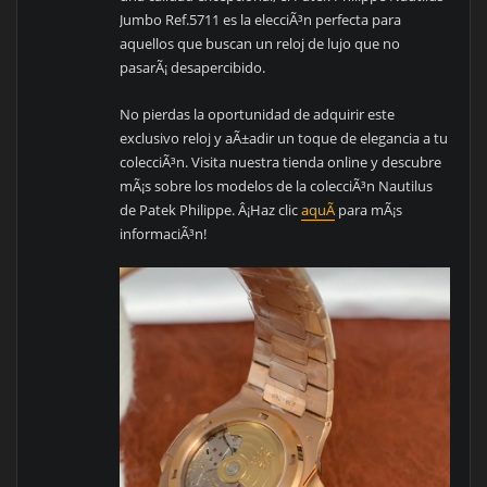
Jumbo Ref.5711 es la elecciÃ³n perfecta para
aquellos que buscan un reloj de lujo que no
pasarÃ¡ desapercibido.
No pierdas la oportunidad de adquirir este
exclusivo reloj y aÃ±adir un toque de elegancia a tu
colecciÃ³n. Visita nuestra tienda online y descubre
mÃ¡s sobre los modelos de la colecciÃ³n Nautilus
de Patek Philippe. Â¡Haz clic
aquÃ­
para mÃ¡s
informaciÃ³n!