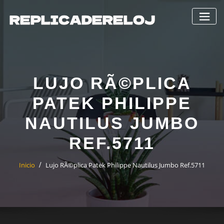
Saltar
al
contenido
LUJO RÃ©PLICA
PATEK PHILIPPE
NAUTILUS JUMBO
REF.5711
Inicio
Lujo RÃ©plica Patek Philippe Nautilus Jumbo Ref.5711