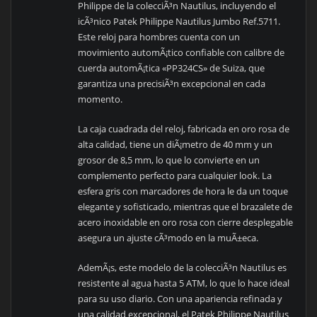
Philippe de la colecciÃ³n Nautilus, incluyendo el
icÃ³nico Patek Philippe Nautilus Jumbo Ref.5711.
Este reloj para hombres cuenta con un
movimiento automÃ¡tico confiable con calibre de
cuerda automÃ¡tica «PP324CS» de Suiza, que
garantiza una precisiÃ³n excepcional en cada
momento.
La caja cuadrada del reloj, fabricada en oro rosa de
alta calidad, tiene un diÃ¡metro de 40 mm y un
grosor de 8,5 mm, lo que lo convierte en un
complemento perfecto para cualquier look. La
esfera gris con marcadores de hora le da un toque
elegante y sofisticado, mientras que el brazalete de
acero inoxidable en oro rosa con cierre desplegable
asegura un ajuste cÃ³modo en la muÃ±eca.
AdemÃ¡s, este modelo de la colecciÃ³n Nautilus es
resistente al agua hasta 5 ATM, lo que lo hace ideal
para su uso diario. Con una apariencia refinada y
una calidad excepcional, el Patek Philippe Nautilus