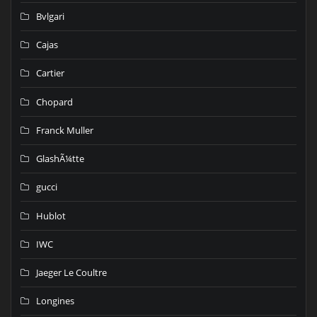
Bvlgari
Cajas
Cartier
Chopard
Franck Muller
GlashÃ¼tte
gucci
Hublot
IWC
Jaeger Le Coultre
Longines