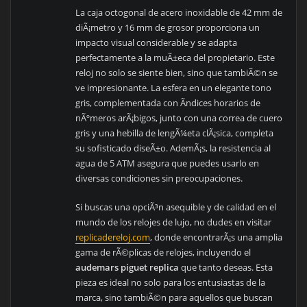
La caja octogonal de acero inoxidable de 42 mm de
diÃ¡metro y 16 mm de grosor proporciona un
impacto visual considerable y se adapta
perfectamente a la muÃ±eca del propietario. Este
reloj no solo se siente bien, sino que tambiÃ©n se
ve impresionante. La esfera en un elegante tono
gris, complementada con Ã­ndices horarios de
nÃºmeros arÃ¡bigos, junto con una correa de cuero
gris y una hebilla de lengÃ¼eta clÃ¡sica, completa
su sofisticado diseÃ±o. AdemÃ¡s, la resistencia al
agua de 5 ATM asegura que puedes usarlo en
diversas condiciones sin preocupaciones.
Si buscas una opciÃ³n asequible y de calidad en el
mundo de los relojes de lujo, no dudes en visitar
replicadereloj.com
, donde encontrarÃ¡s una amplia
gama de rÃ©plicas de relojes, incluyendo el
audemars piguet replica
que tanto deseas. Esta
pieza es ideal no solo para los entusiastas de la
marca, sino tambiÃ©n para aquellos que buscan