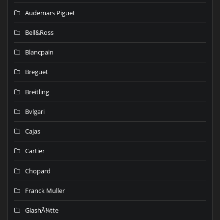
Audemars Piguet
Bell&Ross
Blancpain
Breguet
Breitling
Bvlgari
Cajas
Cartier
Chopard
Franck Muller
GlashÃ¼tte