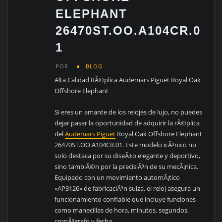
ELEPHANT
26470ST.OO.A104CR.0
1
POR
BLOG
Alta Calidad RÃ©plica Audemars Piguet Royal Oak
Offshore Elephant
Si eres un amante de los relojes de lujo, no puedes
dejar pasar la oportunidad de adquirir la rÃ©plica
del
Audemars Piguet
Royal Oak Offshore Elephant
26470ST.OO.A104CR.01. Este modelo icÃ³nico no
solo destaca por su diseÃ±o elegante y deportivo,
sino tambiÃ©n por la precisiÃ³n de su mecÃ¡nica.
Equipado con un movimiento automÃ¡tico
«AP3126» de fabricaciÃ³n suiza, el reloj asegura un
funcionamiento confiable que incluye funciones
como manecillas de hora, minutos, segundos,
cronÃ³grafo y fecha.