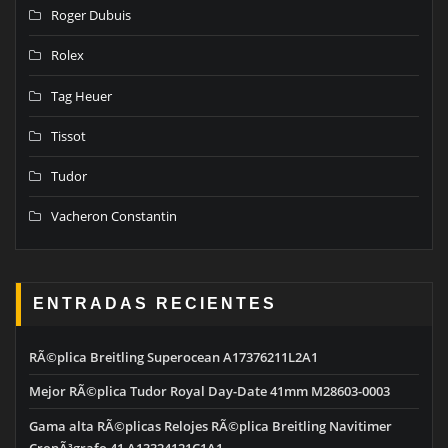
Roger Dubuis
Rolex
Tag Heuer
Tissot
Tudor
Vacheron Constantin
ENTRADAS RECIENTES
RÃ©plica Breitling Superocean A17376211L2A1
Mejor RÃ©plica Tudor Royal Day-Date 41mm M28603-0003
Gama alta RÃ©plicas Relojes RÃ©plica Breitling Navitimer
CronÃ³grafo 41 A13324121C1A1