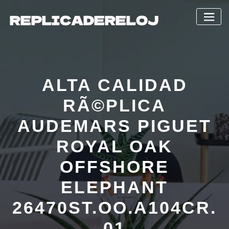
Saltar
al
contenido
ALTA CALIDAD
RÃ©PLICA
AUDEMARS PIGUET
ROYAL OAK
OFFSHORE
ELEPHANT
26470ST.OO.A104CR.
01