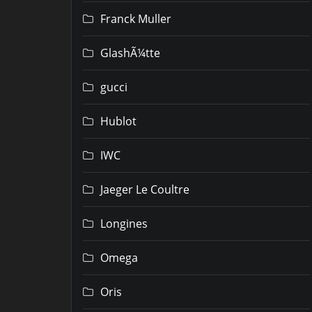
Franck Muller
GlashÃ¼tte
gucci
Hublot
IWC
Jaeger Le Coultre
Longines
Omega
Oris