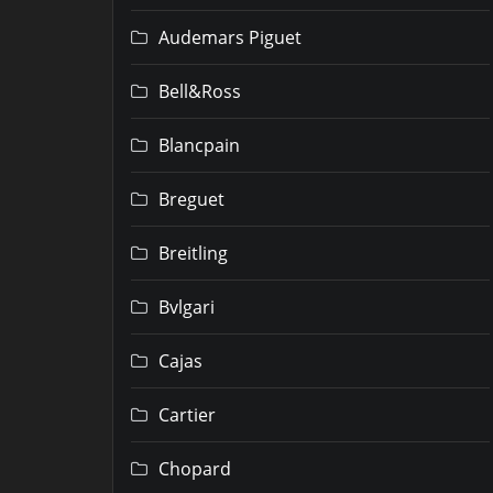
Audemars Piguet
Bell&Ross
Blancpain
Breguet
Breitling
Bvlgari
Cajas
Cartier
Chopard