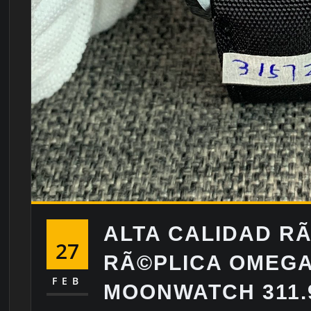
ALTA CALIDAD R
27
RÃ©PLICA OMEG
FEB
MOONWATCH 311.9