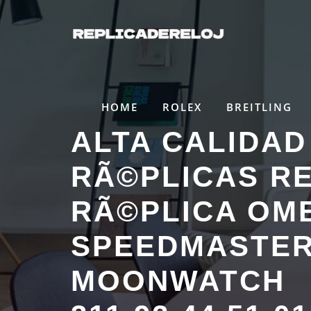
Saltar
al
contenido
HOME
ROLEX
BREITLING
ALTA CALIDAD
RÃ©PLICAS R
RÃ©PLICA OM
SPEEDMASTE
MOONWATCH