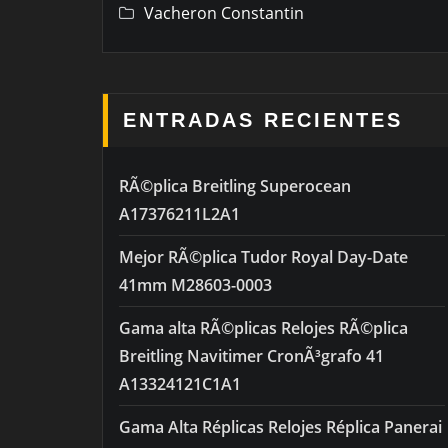
Vacheron Constantin
ENTRADAS RECIENTES
RÃ©plica Breitling Superocean
A17376211L2A1
Mejor RÃ©plica Tudor Royal Day-Date
41mm M28603-0003
Gama alta RÃ©plicas Relojes RÃ©plica
Breitling Navitimer CronÃ³grafo 41
A13324121C1A1
Gama Alta Réplicas Relojes Réplica Panerai