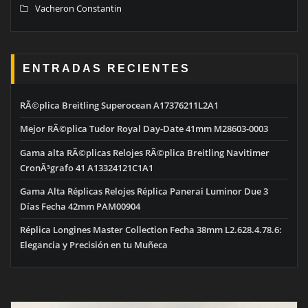
Vacheron Constantin
ENTRADAS RECIENTES
RÃ©plica Breitling Superocean A17376211L2A1
Mejor RÃ©plica Tudor Royal Day-Date 41mm M28603-0003
Gama alta RÃ©plicas Relojes RÃ©plica Breitling Navitimer
CronÃ³grafo 41 A13324121C1A1
Gama Alta Réplicas Relojes Réplica Panerai Luminor Due 3
Días Fecha 42mm PAM00904
Réplica Longines Master Collection Fecha 38mm L2.628.4.78.6:
Elegancia y Precisión en tu Muñeca