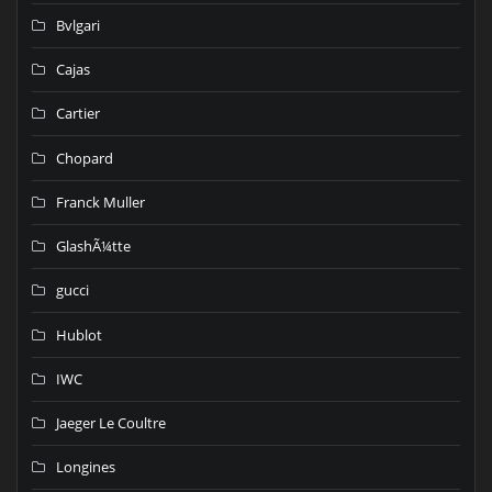
Bvlgari
Cajas
Cartier
Chopard
Franck Muller
GlashÃ¼tte
gucci
Hublot
IWC
Jaeger Le Coultre
Longines